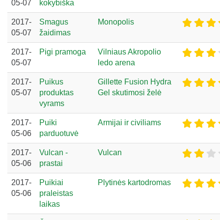
05-07
kokybiška
2017-
Smagus
Monopolis
05-07
žaidimas
2017-
Pigi pramoga
Vilniaus Akropolio
05-07
ledo arena
2017-
Puikus
Gillette Fusion Hydra
05-07
produktas
Gel skutimosi želė
vyrams
2017-
Puiki
Armijai ir civiliams
05-06
parduotuvė
2017-
Vulcan -
Vulcan
05-06
prastai
2017-
Puikiai
Plytinės kartodromas
05-06
praleistas
laikas