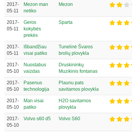
2017-
Mezon man
Mezon
05-11
netiko
2017-
Geros
Sparta
05-11
kokybės
prekės
2017-
Išbandžiau
Tunelinė Švaros
05-11
visai patiko
brolių plovykla
2017-
Nuostabus
Druskininkų
05-10
vaizdas
Muzikinis fontanas
2017-
Pasenus
Plaunu pats
05-10
technologija
savitarnos plovykla
2017-
Man visai
H2O savitarnos
05-10
patiko
plovykla
2017-
Volvo s60 d5
Volvo S60
05-10