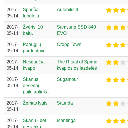
2017-
Sparčiai
Autobilis.lt
05-14
tobulėja
2017-
Žvėris, 10
Samsung SSD 840
05-14
balų.
EVO
2017-
Paauglių
Cropp Town
05-14
parduotuvė
2017-
Nesijaučia
The Ritual of Spring
05-14
kvapo
kvapiosios lazdelės
2017-
Skanūs
Sugamour
05-14
desertai -
puiki aplinka
2017-
Žemas lygis
Saurida
05-14
2017-
Skanu - bet
Mantinga
05-14
nesveika