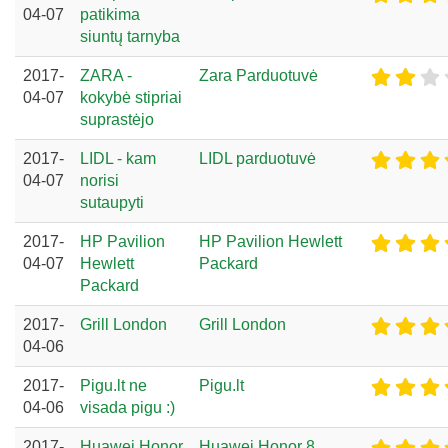
04-07
patikima
siuntų tarnyba
2017-
ZARA -
Zara Parduotuvė
04-07
kokybė stipriai
suprastėjo
2017-
LIDL - kam
LIDL parduotuvė
04-07
norisi
sutaupyti
2017-
HP Pavilion
HP Pavilion Hewlett
04-07
Hewlett
Packard
Packard
2017-
Grill London
Grill London
04-06
2017-
Pigu.lt ne
Pigu.lt
04-06
visada pigu :)
2017-
Huawei Honor
Huawei Honor 8