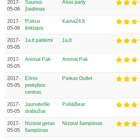
2017-
Šaunus
Alias party
05-06
žaidimas
2017-
Puikus
Kaina24.lt
05-06
tinklapis
2017-
1a.lt patikimi
1a.lt
05-05
2017-
Animal Pak
Animal Pak
05-05
2017-
Eilnis
Parkas Outlet
05-05
prekybos
centras
2017-
Jaunatviški
Pull&Bear
05-05
drabužiai
2017-
Nizoral geras
Nizoral šampūnas
05-05
šampūnas