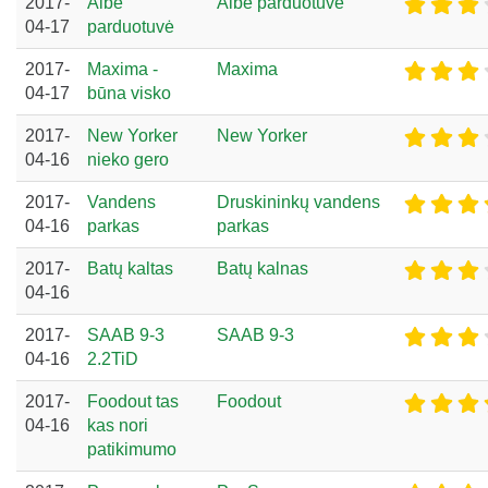
2017-
Aibė
Aibė parduotuvė
04-17
parduotuvė
2017-
Maxima -
Maxima
04-17
būna visko
2017-
New Yorker
New Yorker
04-16
nieko gero
2017-
Vandens
Druskininkų vandens
04-16
parkas
parkas
2017-
Batų kaltas
Batų kalnas
04-16
2017-
SAAB 9-3
SAAB 9-3
04-16
2.2TiD
2017-
Foodout tas
Foodout
04-16
kas nori
patikimumo