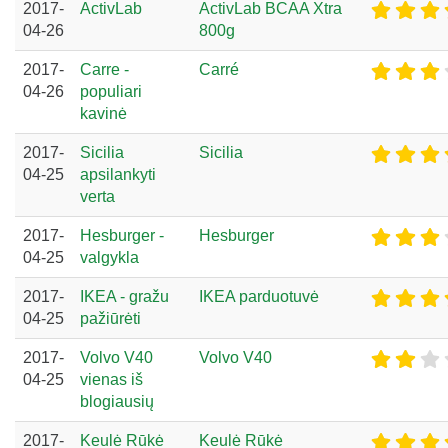
2017-
ActivLab
ActivLab BCAA Xtra
04-26
800g
2017-
Carre -
Carré
04-26
populiari
kavinė
2017-
Sicilia
Sicilia
04-25
apsilankyti
verta
2017-
Hesburger -
Hesburger
04-25
valgykla
2017-
IKEA - gražu
IKEA parduotuvė
04-25
pažiūrėti
2017-
Volvo V40
Volvo V40
04-25
vienas iš
blogiausių
2017-
Keulė Rūkė
Keulė Rūkė