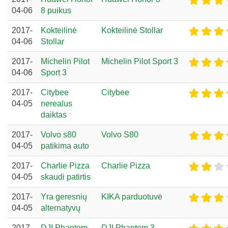
04-06
8 puikus
2017-
Kokteilinė
Kokteilinė Stollar
04-06
Stollar
2017-
Michelin Pilot
Michelin Pilot Sport 3
04-06
Sport 3
2017-
Citybee
Citybee
04-05
nerealus
daiktas
2017-
Volvo s80
Volvo S80
04-05
patikima auto
2017-
Charlie Pizza
Charlie Pizza
04-05
skaudi patirtis
2017-
Yra geresnių
KIKA parduotuvė
04-05
alternatyvų
2017-
DJI Phantom
DJI Phantom 3