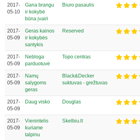
2017-
Gana brangu
Biuro pasaulis
05-10
ir kokybė
būna įvairi
2017-
Geras kainos
Reserved
05-09
ir kokybės
santykis
2017-
Nebloga
Topo centras
05-09
parduotuvė
2017-
Namų
Black&Decker
05-09
salygoms
suktuvas - grežtuvas
geras
2017-
Daug visko
Douglas
05-09
2017-
Vienintelis
Skelbiu.lt
05-09
kuriame
talpinu