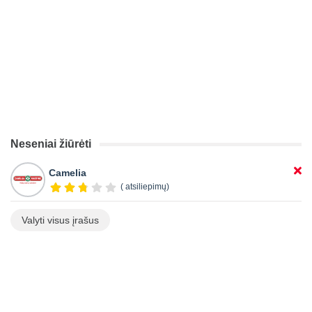
Neseniai žiūrėti
Camelia
( atsiliepimų)
Valyti visus įrašus