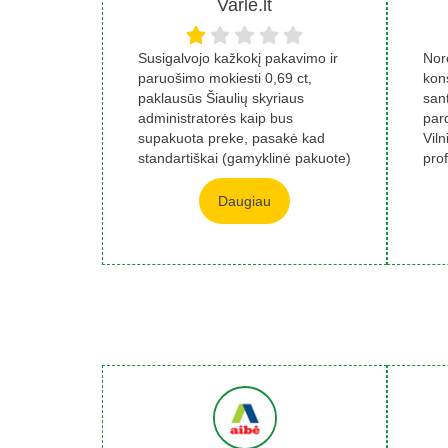
Varlė.lt
Susigalvojo kažkokį pakavimo ir
Nor
paruošimo mokiesti 0,69 ct,
kons
paklausūs Šiaulių skyriaus
san
administratorės kaip bus
par
supakuota preke, pasakė kad
Viln
standartiškai (gamyklinė pakuote)
prof
vel paklausiau t...
Daugiau