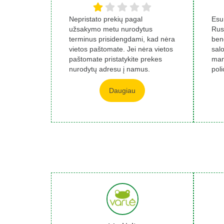
Nepristato prekių pagal
Esu
užsakymo metu nurodytus
Rus
terminus prisidengdami, kad nėra
ben
vietos paštomate. Jei nėra vietos
sal
paštomate pristatykite prekes
man
nurodytų adresu į namus.
pol
Paskambinus nurodytu...
per
Daugiau