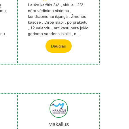
ų
Lauke karštis 34° , viduje +25°,
umu.
nėra vėdinimo sistemu ,
kondicionieriai išjungti . Žmonės
kasose , Dirba šlapi , po prakaitu
, 12 valandu , arti kasu nėra jokio
ūnų.
geriamo vandens isipilti , n...
Daugiau
Makalius