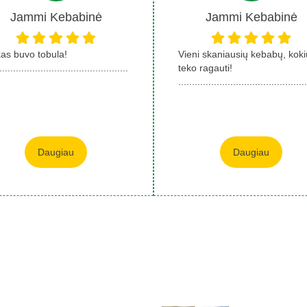
Jammi Kebabinė
Jammi Kebabinė
kas buvo tobula!
Vieni skaniausių kebabų, kok
.................................................................................
teko ragauti!
...............................................
Daugiau
Daugiau