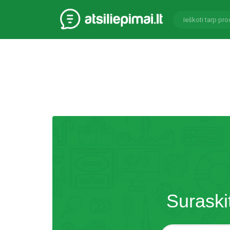
Suraski
Paieška