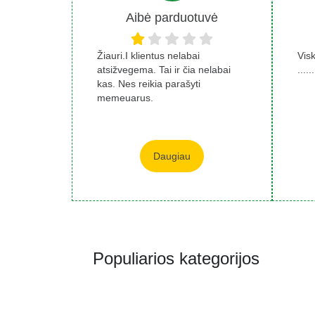
Aibė parduotuvė
Žiauri.I klientus nelabai
Vis
atsižvegema. Tai ir čia nelabai
......
kas. Nes reikia parašyti
memeuarus.
Daugiau
Populiarios kategorijos