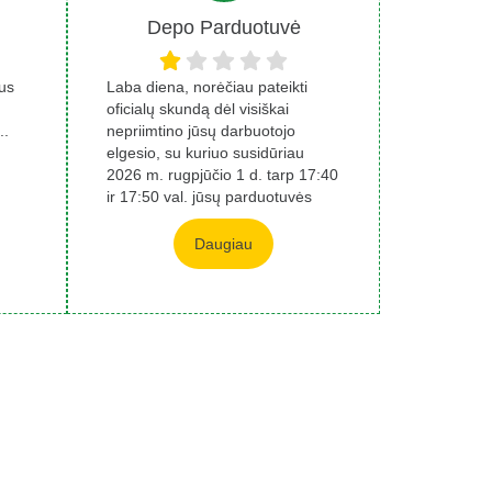
Depo Parduotuvė
ius
Laba diena, norėčiau pateikti
oficialų skundą dėl visiškai
..
nepriimtino jūsų darbuotojo
elgesio, su kuriuo susidūriau
2026 m. rugpjūčio 1 d. tarp 17:40
ir 17:50 val. jūsų parduotuvės
medienos...
Daugiau