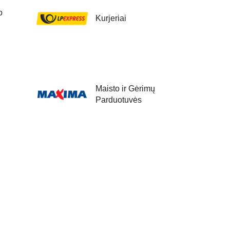
o
Kurjeriai
Maisto ir Gėrimų
Parduotuvės