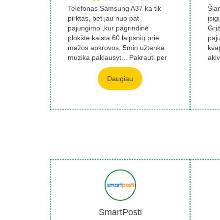
Telefonas Samsung A37 ka tik
Šia
pirktas, bet jau nuo pat
įsig
pajungimo ,kur pagrindinė
Grįž
plokštė kaista 60 laipsnių prie
paj
mažos apkrovos, 5min užtenka
kva
muzika paklausyt... Pakrauti per
aki
vieną kartą neįm...
varto
Daugiau
SmartPosti