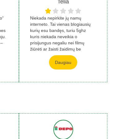
Telia
o“
Niekada nepirkite jų namų
interneto. Tai vienas blogiausių
nes
kurių esu bandęs, turiu 5ghz
ju.
kuris niekada neveikia o
 –
prisijungus negaliu nei filmų
žiūrėti ar žaisti žaidimų be
strigimo, o jei no...
Daugiau