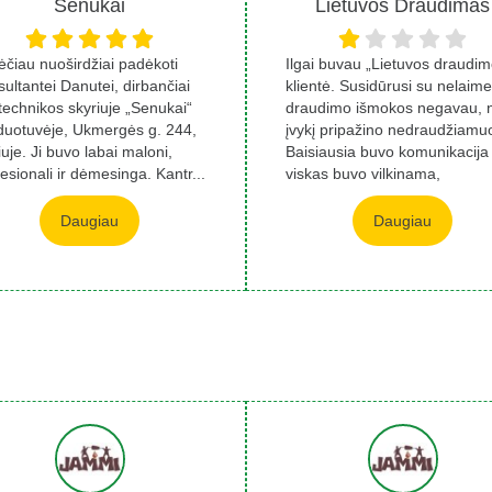
Senukai
Lietuvos Draudimas
ėčiau nuoširdžiai padėkoti
Ilgai buvau „Lietuvos draudim
ultantei Danutei, dirbančiai
klientė. Susidūrusi su nelaime
technikos skyriuje „Senukai“
draudimo išmokos negavau, 
duotuvėje, Ukmergės g. 244,
įvykį pripažino nedraudžiamuo
iuje. Ji buvo labai maloni,
Baisiausia buvo komunikacija
esionali ir dėmesinga. Kantr...
viskas buvo vilkinama,
konkrečių...
Daugiau
Daugiau