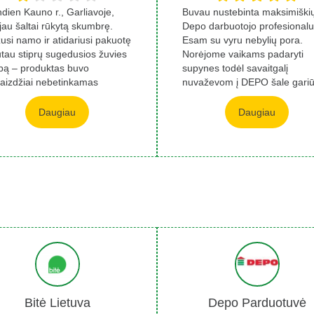
ndien Kauno r., Garliavoje,
Buvau nustebinta maksimiški
ijau šaltai rūkytą skumbrę.
Depo darbuotojo profesional
usi namo ir atidariusi pakuotę
Esam su vyru nebylių pora.
utau stiprų sugedusios žuvies
Norėjome vaikams padaryti
pą – produktas buvo
supynes todėl savaitgalį
vaizdžiai nebetinkamas
nuvaževom į DEPO šale gari
ti....
Nuėjus į varžtų skyr...
Daugiau
Daugiau
Bitė Lietuva
Depo Parduotuvė