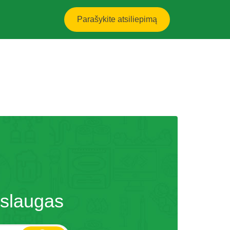
Parašykite atsiliepimą
aslaugas