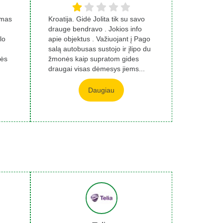
imas
Kroatija. Gidė Jolita tik su savo
drauge bendravo . Jokios info
lo
apie objektus . Važiuojant į Pago
salą autobusas sustojo ir įlipo du
tės
žmonės kaip supratom gides
draugai visas dėmesys jiems...
Daugiau