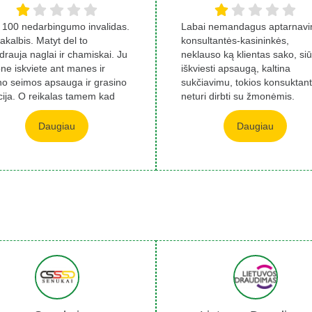
 100 nedarbingumo invalidas.
Labai nemandagus aptarnav
akalbis. Matyt del to
konsultantės-kasininkės,
drauja naglai ir chamiskai. Ju
neklauso ką klientas sako, siū
one iskviete ant manes ir
iškviesti apsaugą, kaltina
o seimos apsauga ir grasino
sukčiavimu, tokios konsuktan
icija. O reikalas tamem kad
neturi dirbti su žmonėmis.
 apga...
Daugiau
Daugiau