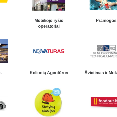
i
Mobiliojo ryšio
Pramogos
operatoriai
s
Kelionių Agentūros
Švietimas ir M