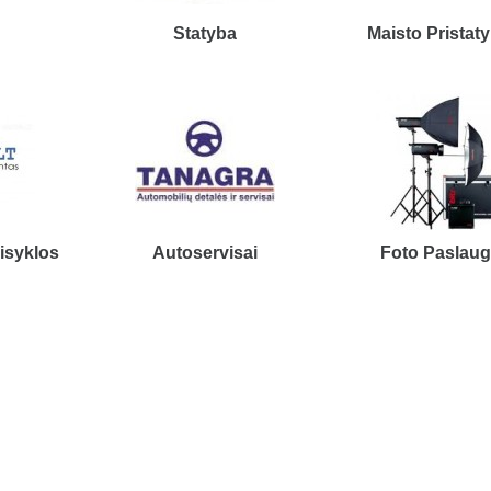
Statyba
Maisto Pristat
isyklos
Autoservisai
Foto Paslau