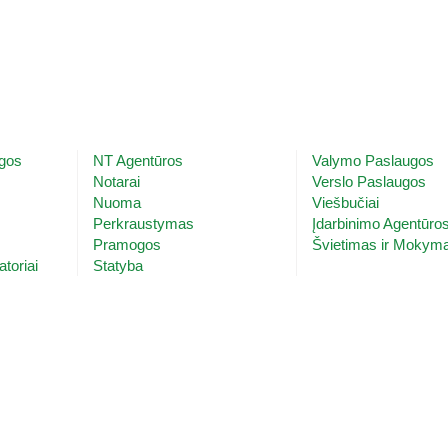
ugos
NT Agentūros
Valymo Paslaugos
Notarai
Verslo Paslaugos
Nuoma
Viešbučiai
s
Perkraustymas
Įdarbinimo Agentūro
Pramogos
Švietimas ir Mokym
atoriai
Statyba