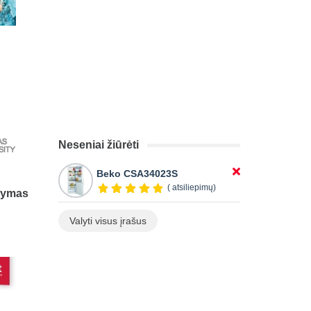
Neseniai žiūrėti
Beko CSA34023S
( atsiliepimų)
okymas
Valyti visus įrašus