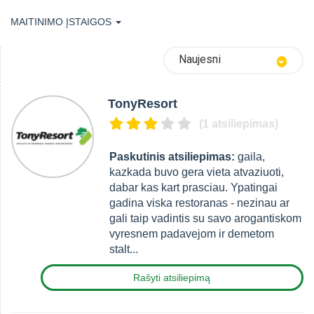
MAITINIMO ĮSTAIGOS
Naujesni
TonyResort
(1 atsiliepimas)
Paskutinis atsiliepimas:
gaila,
kazkada buvo gera vieta atvaziuoti,
dabar kas kart prasciau. Ypatingai
gadina viska restoranas - nezinau ar
gali taip vadintis su savo arogantiskom
vyresnem padavejom ir demetom
stalt...
Rašyti atsiliepimą