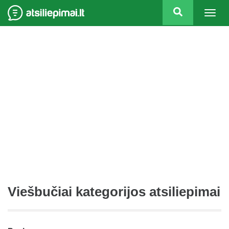
Togg
navig
Viešbučiai kategorijos atsiliepimai