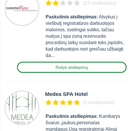
(13 atsiliepimų)
Paskutinis atsiliepimas:
Atvykus į
viešbutį registratūros darbuotojos
malonios, svetingai sutiko, tačiau
nuėjus į spa zoną rezervuotis
procedūrų laikų susidarė toks įspūdis,
kad darbuotojos nori greičiau užbaigti
da...
Rašyti atsiliepimą
Medea SPA Hotel
(3 atsiliepimai)
Paskutinis atsiliepimas:
Kambarys
švarus ,jaukus,personalas
mandagus.Upa registratoriai Alinai