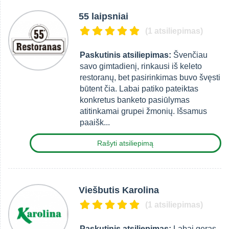
55 laipsniai
(1 atsiliepimas)
Paskutinis atsiliepimas:
Švenčiau
savo gimtadienį, rinkausi iš keleto
restoranų, bet pasirinkimas buvo švęsti
būtent čia. Labai patiko pateiktas
konkretus banketo pasiūlymas
atitinkamai grupei žmonių. Išsamus
paaišk...
Rašyti atsiliepimą
Viešbutis Karolina
(1 atsiliepimas)
Paskutinis atsiliepimas:
Labai geras