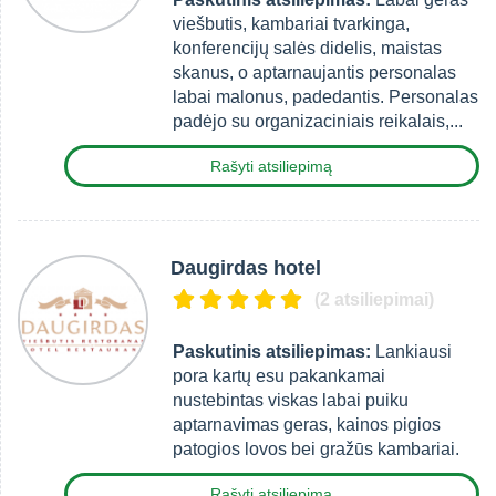
viešbutis, kambariai tvarkinga,
konferencijų salės didelis, maistas
skanus, o aptarnaujantis personalas
labai malonus, padedantis. Personalas
padėjo su organizaciniais reikalais,...
Rašyti atsiliepimą
Daugirdas hotel
(2 atsiliepimai)
Paskutinis atsiliepimas:
Lankiausi
pora kartų esu pakankamai
nustebintas viskas labai puiku
aptarnavimas geras, kainos pigios
patogios lovos bei gražūs kambariai.
Rašyti atsiliepimą