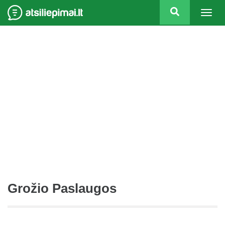
Togg
navig
Grožio Paslaugos