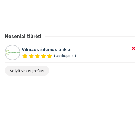
Neseniai žiūrėti
Vilniaus šilumos tinklai
( atsiliepimų)
Valyti visus įrašus