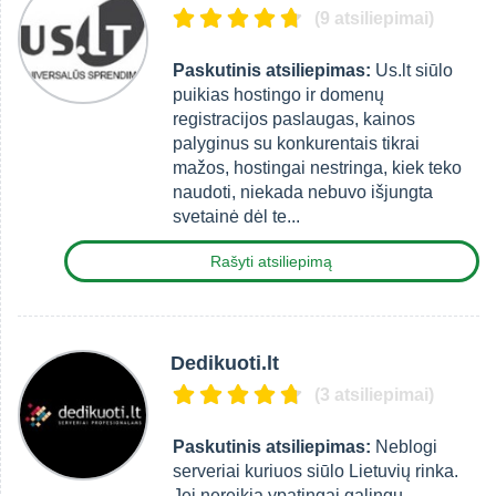
(9 atsiliepimai)
Paskutinis atsiliepimas:
Us.lt siūlo
puikias hostingo ir domenų
registracijos paslaugas, kainos
palyginus su konkurentais tikrai
mažos, hostingai nestringa, kiek teko
naudoti, niekada nebuvo išjungta
svetainė dėl te...
Rašyti atsiliepimą
Dedikuoti.lt
(3 atsiliepimai)
Paskutinis atsiliepimas:
Neblogi
serveriai kuriuos siūlo Lietuvių rinka.
Jei nereikia ypatingai galingų