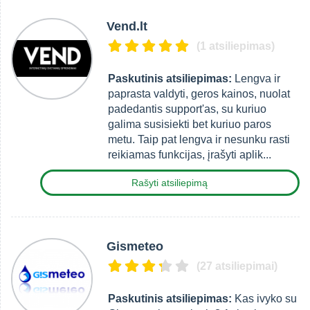
Vend.lt
(1 atsiliepimas)
Paskutinis atsiliepimas:
Lengva ir
paprasta valdyti, geros kainos, nuolat
padedantis support'as, su kuriuo
galima susisiekti bet kuriuo paros
metu. Taip pat lengva ir nesunku rasti
reikiamas funkcijas, įrašyti aplik...
Rašyti atsiliepimą
Gismeteo
(27 atsiliepimai)
Paskutinis atsiliepimas:
Kas ivyko su