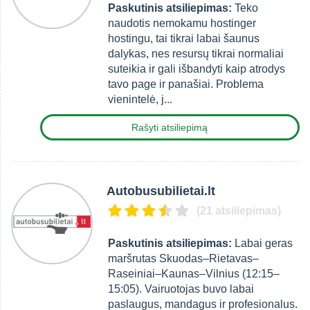
Paskutinis atsiliepimas:
Teko
naudotis nemokamu hostinger
hostingu, tai tikrai labai šaunus
dalykas, nes resursų tikrai normaliai
suteikia ir gali išbandyti kaip atrodys
tavo page ir panašiai. Problema
vienintelė, j...
Rašyti atsiliepimą
Autobusubilietai.lt
(21 atsiliepimas)
Paskutinis atsiliepimas:
Labai geras
maršrutas Skuodas–Rietavas–
Raseiniai–Kaunas–Vilnius (12:15–
15:05). Vairuotojas buvo labai
paslaugus, mandagus ir profesionalus.