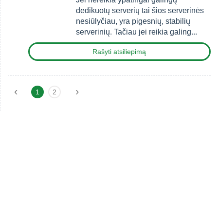
dedikuotų serverių tai šios serverinės
nesiūlyčiau, yra pigesnių, stabilių
serverinių. Tačiau jei reikia galing...
Rašyti atsiliepimą
‹
›
1
2