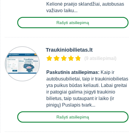
Kelionė praėjo sklandžiai, autobusas
važiavo laiku...
Rašyti atsiliepimą
Traukiniobilietas.lt
(9 atsiliepimai)
Paskutinis atsiliepimas:
Kaip ir
autobusubilietai, taip ir traukiniobilietas
yra puikus būdas keliauti. Labai greitai
ir patogiai galima įsigyti traukinio
bilietus, taip sutaupant ir laiko (ir
pinigų) Puslapis tvark...
Rašyti atsiliepimą