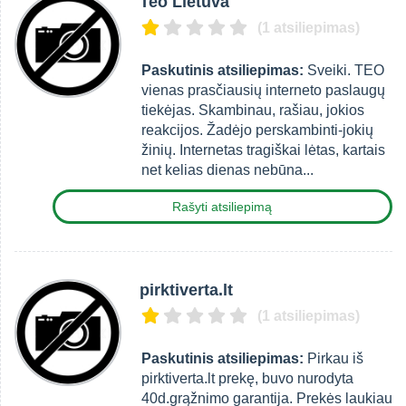
Teo Lietuva
(1 atsiliepimas)
Paskutinis atsiliepimas:
Sveiki. TEO
vienas prasčiausių interneto paslaugų
tiekėjas. Skambinau, rašiau, jokios
reakcijos. Žadėjo perskambinti-jokių
žinių. Internetas tragiškai lėtas, kartais
net kelias dienas nebūna...
Rašyti atsiliepimą
pirktiverta.lt
(1 atsiliepimas)
Paskutinis atsiliepimas:
Pirkau iš
pirktiverta.lt prekę, buvo nurodyta
40d.grąžnimo garantija. Prekės laukiau