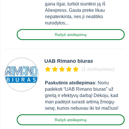
gana ilgai, turbūt siuntėsi ją iš
Aliexpress. Gauta preke likau
nepatenkinta, nes ji neatitiko
nurodytos...
Rašyti atsiliepimą
UAB Rimano biuras
(1 atsiliepimas)
Paskutinis atsiliepimas:
Noriu
padėkoti “UAB Rimano biuras” už
greitą ir efektyvų darbą! Dėkoju, kad
man padėjot surasti artimą žmogų-
sesę, kurios nebuvau iki tol mačiusi!
Rašyti atsiliepimą