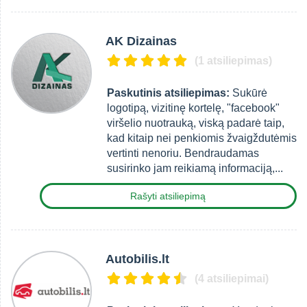
AK Dizainas
(1 atsiliepimas)
Paskutinis atsiliepimas:
Sukūrė
logotipą, vizitinę kortelę, "facebook"
viršelio nuotrauką, viską padarė taip,
kad kitaip nei penkiomis žvaigždutėmis
vertinti nenoriu. Bendraudamas
susirinko jam reikiamą informaciją,...
Rašyti atsiliepimą
Autobilis.lt
(4 atsiliepimai)