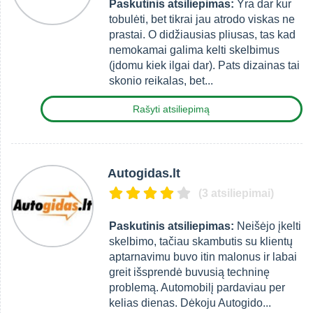
Paskutinis atsiliepimas:
Yra dar kur
tobulėti, bet tikrai jau atrodo viskas ne
prastai. O didžiausias pliusas, tas kad
nemokamai galima kelti skelbimus
(įdomu kiek ilgai dar). Pats dizainas tai
skonio reikalas, bet...
Rašyti atsiliepimą
Autogidas.lt
(3 atsiliepimai)
Paskutinis atsiliepimas:
Neišėjo įkelti
skelbimo, tačiau skambutis su klientų
aptarnavimu buvo itin malonus ir labai
greit išsprendė buvusią techninę
problemą. Automobilį pardaviau per
kelias dienas. Dėkoju Autogido...