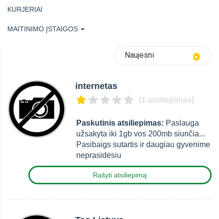
KURJERIAI
MAITINIMO ĮSTAIGOS
Naujesni
internetas
(1 atsiliepimas)
Paskutinis atsiliepimas:
Paslauga
užsakyta iki 1gb vos 200mb siunčia...
Pasibaigs sutartis ir daugiau gyvenime
neprasidėsiu
Rašyti atsiliepimą