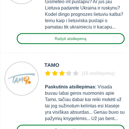
Gismeteo int puslapiu? Ar jus jau
Lietuva padarete Ukraina ir ruskynu?
Kodel dingo prognozes lietuviu kalba?
Ieinu kaip i lietuviska puslapi o
pamatau tik ukrainieciu ir kacapu...
Rašyti atsiliepimą
TAMO
(16 atsiliepimų)
Paskutinis atsiliepimas:
Visada
buvau labai geros nuomonės apie
Tamo, tačiau dabar kai reiki mokėti už
tai jog sužinotum kelintas esi klasėje
yra visiškas absurdas... Geriau buvo su
pažymių knygelėmis... Už jas bent...