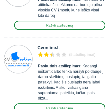
atitinkančio ieškomo darbuotojo pilna
visokiu CV žmonių kurie ieško visai
kita darbą
Rašyti atsiliepimą
Cvonline.lt
(5 atsiliepimai)
Paskutinis atsiliepimas:
Kadangi
ieškant darbo tenka naršyti po daugelį
darbo skelbimų puslapių, tai galiu
pasakyti, kad šis puslapis nėra labai
išskirtinis. Aišku, viskas gana
suprantamai pateikta, tačiau pats
diza...
Rašyti atsiliepimą