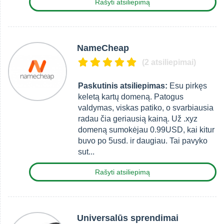
Rašyti atsiliepimą
NameCheap
(2 atsiliepimai)
Paskutinis atsiliepimas:
Esu pirkęs
keletą kartų domeną. Patogus
valdymas, viskas patiko, o svarbiausia
radau čia geriausią kainą. Už .xyz
domeną sumokėjau 0.99USD, kai kitur
buvo po 5usd. ir daugiau. Tai pavyko
sut...
Rašyti atsiliepimą
Universalūs sprendimai