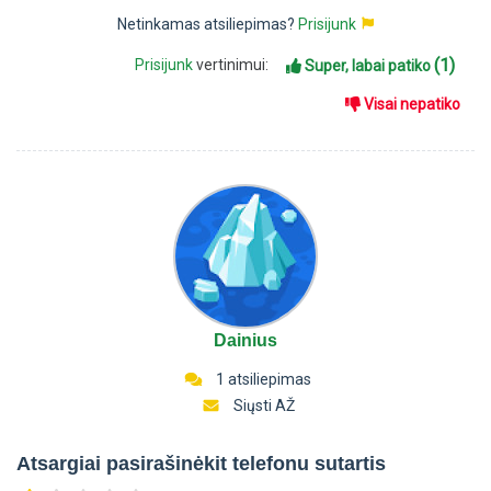
Netinkamas atsiliepimas?
Prisijunk
(1)
Prisijunk
vertinimui:
Super, labai patiko
Visai nepatiko
Dainius
1 atsiliepimas
Siųsti AŽ
Atsargiai pasirašinėkit telefonu sutartis