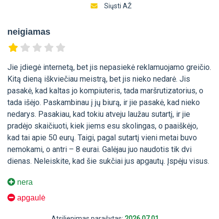
Siųsti AŽ
neigiamas
Jie įdiegė internetą, bet jis nepasiekė reklamuojamo greičio.
Kitą dieną iškviečiau meistrą, bet jis nieko nedarė. Jis
pasakė, kad kaltas jo kompiuteris, tada maršrutizatorius, o
tada išėjo. Paskambinau į jų biurą, ir jie pasakė, kad nieko
nedarys. Pasakiau, kad tokiu atveju laužau sutartį, ir jie
pradėjo skaičiuoti, kiek jiems esu skolingas, o paaiškėjo,
kad tai apie 50 eurų. Taigi, pagal sutartį vieni metai buvo
nemokami, o antri – 8 eurai. Galėjau juo naudotis tik dvi
dienas. Neleiskite, kad šie sukčiai jus apgautų. Įspėju visus.
nera
apgaulė
Atsiliepimas parašytas:
2026.07.01