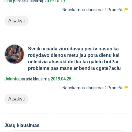
Lina
parašė klausimą
2019.10.29
Netinkamas klausimas?
Pranešk
Atsakyti
Sveiki visada ziuredavau per tv irasus ka
rodydavo dienos metu jau pora dienu kai
neleidzia atsisukt del ko tai galetu but?ar
problema pas mane ar bendra cgate?aciu
Jolanta
parašė klausimą
2019.04.25
Netinkamas klausimas?
Pranešk
Atsakyti
Jūsų klausimas