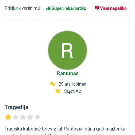
Prisijunk
vertinimui:
Super, labai patiko
Visai nepatiko
Ramūnas
29 atsiliepimai
Siųsti AŽ
Tragedija
Tragiška kabelinė televizija! Pastoviai būna gedimai,tenka