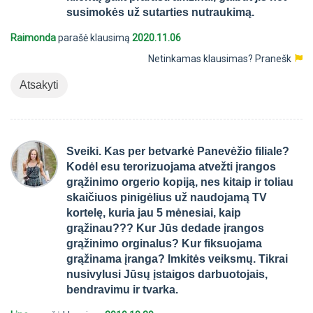
susimokės už sutarties nutraukimą.
Raimonda
parašė klausimą
2020.11.06
Netinkamas klausimas?
Pranešk
Atsakyti
Sveiki. Kas per betvarkė Panevėžio filiale?
Kodėl esu terorizuojama atvežti įrangos
grąžinimo orgerio kopiją, nes kitaip ir toliau
skaičiuos pinigėlius už naudojamą TV
kortelę, kuria jau 5 mėnesiai, kaip
grąžinau??? Kur Jūs dedade įrangos
grąžinimo orginalus? Kur fiksuojama
grąžinama įranga? Imkitės veiksmų. Tikrai
nusivylusi Jūsų įstaigos darbuotojais,
bendravimu ir tvarka.