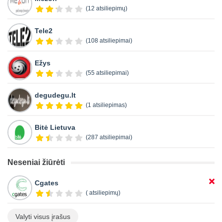
(12 atsiliepimų)
Tele2
(108 atsiliepimai)
Ežys
(55 atsiliepimai)
degudegu.lt
(1 atsiliepimas)
Bitė Lietuva
(287 atsiliepimai)
Neseniai žiūrėti
Cgates
( atsiliepimų)
Valyti visus įrašus