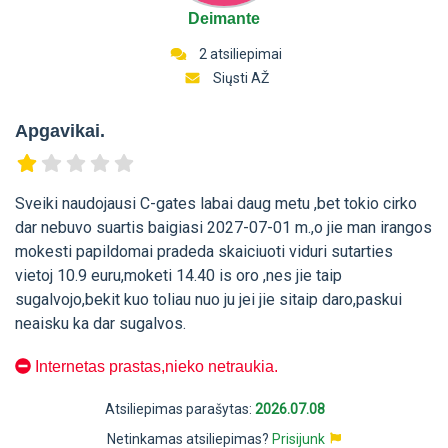
Deimante
2 atsiliepimai
Siųsti AŽ
Apgavikai.
Sveiki naudojausi C-gates labai daug metu ,bet tokio cirko
dar nebuvo suartis baigiasi 2027-07-01 m.,o jie man irangos
mokesti papildomai pradeda skaiciuoti viduri sutarties
vietoj 10.9 euru,moketi 14.40 is oro ,nes jie taip
sugalvojo,bekit kuo toliau nuo ju jei jie sitaip daro,paskui
neaisku ka dar sugalvos.
Internetas prastas,nieko netraukia.
Atsiliepimas parašytas:
2026.07.08
Netinkamas atsiliepimas?
Prisijunk