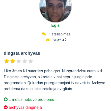
Egis
1 atsiliepimas
Siųsti AŽ
dingsta archyvas
Liko 3men iki sutarties pabaigos. Nusprendzisu nutraukti.
Dingineja archyvas, o kartais visai neprisijungia prie
programeles. Qr kodas priregistruojant tv neveikia. Archyvo
problema dazniausiai isriskeja svtgliais.
1 metus nebuvo problemu
archyvas dingineja