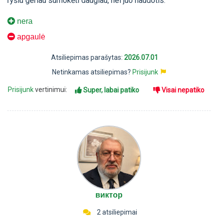
ryšiu geriau sumokėti daugiau, nei juo naudotis.
nera
apgaulė
Atsiliepimas parašytas:
2026.07.01
Netinkamas atsiliepimas?
Prisijunk
Prisijunk
vertinimui:
Super, labai patiko
Visai nepatiko
виктор
2 atsiliepimai