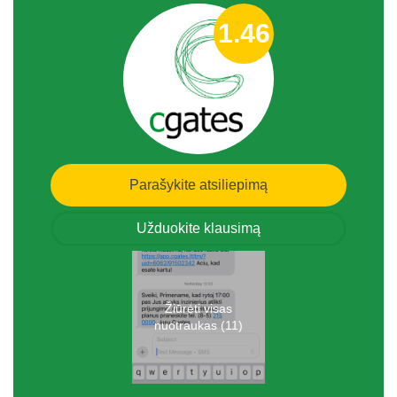
1.46
Parašykite atsiliepimą
Užduokite klausimą
Žiūrėti visas
nuotraukas (11)