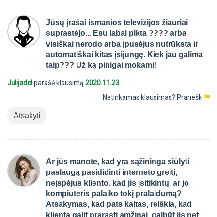
Jūsų įrašai ismanios televizijos žiauriai
suprastėjo... Esu labai pikta ???? arba
visiškai nerodo arba įpusėjus nutrūksta ir
automatiškai kitas įsijungę. Kiek jau galima
taip??? Už ką pinigai mokami!
Julijadel
parašė klausimą
2020.11.23
Netinkamas klausimas?
Pranešk
Atsakyti
Ar jūs manote, kad yra sąžininga siūlyti
paslaugą pasididinti interneto greitį,
neįspėjus kliento, kad jis įsitikintų, ar jo
kompiuteris palaiko tokį pralaidumą?
Atsakymas, kad pats kaltas, reiškia, kad
klientą galit prarasti amžinai, galbūt jis net