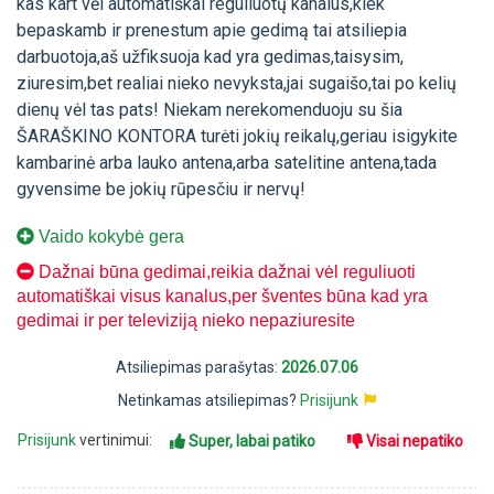
kas kart vėl automatiškai reguliuotų kanalus,kiek
bepaskamb ir prenestum apie gedimą tai atsiliepia
darbuotoja,aš užfiksuoja kad yra gedimas,taisysim,
ziuresim,bet realiai nieko nevyksta,jai sugaišo,tai po kelių
dienų vėl tas pats! Niekam nerekomenduoju su šia
ŠARAŠKINO KONTORA turėti jokių reikalų,geriau isigykite
kambarinė arba lauko antena,arba satelitine antena,tada
gyvensime be jokių rūpesčiu ir nervų!
Vaido kokybė gera
Dažnai būna gedimai,reikia dažnai vėl reguliuoti
automatiškai visus kanalus,per šventes būna kad yra
gedimai ir per televiziją nieko nepaziuresite
Atsiliepimas parašytas:
2026.07.06
Netinkamas atsiliepimas?
Prisijunk
Prisijunk
vertinimui:
Super, labai patiko
Visai nepatiko