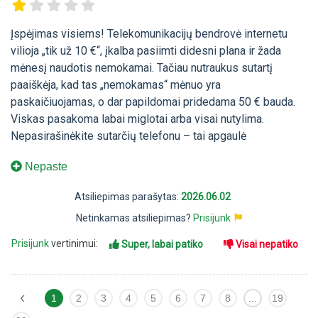
Įspėjimas visiems! Telekomunikacijų bendrovė internetu
vilioja „tik už 10 €“, įkalba pasiimti didesni plana ir žada
mėnesį naudotis nemokamai. Tačiau nutraukus sutartį
paaiškėja, kad tas „nemokamas“ mėnuo yra
paskaičiuojamas, o dar papildomai pridedama 50 € bauda.
Viskas pasakoma labai miglotai arba visai nutylima.
Nepasirašinėkite sutarčių telefonu – tai apgaulė
Nepaste
Atsiliepimas parašytas:
2026.06.02
Netinkamas atsiliepimas?
Prisijunk
Prisijunk
vertinimui:
Super, labai patiko
Visai nepatiko
‹
1
2
3
4
5
6
7
8
...
19