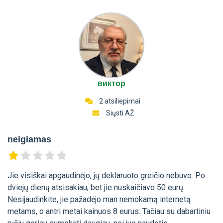
виктор
2 atsiliepimai
Siųsti AŽ
neigiamas
Jie visiškai apgaudinėjo, jų deklaruoto greičio nebuvo. Po
dviejų dienų atsisakiau, bet jie nuskaičiavo 50 eurų.
Nesijaudinkite, jie pažadėjo man nemokamą internetą
metams, o antri metai kainuos 8 eurus. Tačiau su dabartiniu