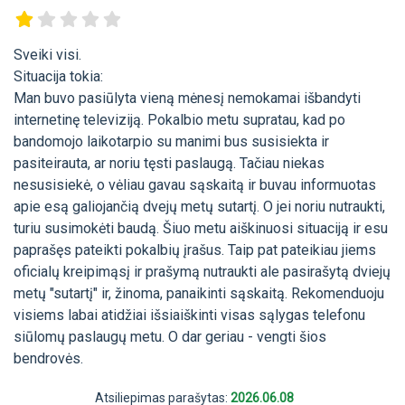
Sveiki visi.
Situacija tokia:
Man buvo pasiūlyta vieną mėnesį nemokamai išbandyti
internetinę televiziją. Pokalbio metu supratau, kad po
bandomojo laikotarpio su manimi bus susisiekta ir
pasiteirauta, ar noriu tęsti paslaugą. Tačiau niekas
nesusisiekė, o vėliau gavau sąskaitą ir buvau informuotas
apie esą galiojančią dvejų metų sutartį. O jei noriu nutraukti,
turiu susimokėti baudą. Šiuo metu aiškinuosi situaciją ir esu
paprašęs pateikti pokalbių įrašus. Taip pat pateikiau jiems
oficialų kreipimąsį ir prašymą nutraukti ale pasirašytą dviejų
metų "sutartį" ir, žinoma, panaikinti sąskaitą. Rekomenduoju
visiems labai atidžiai išsiaiškinti visas sąlygas telefonu
siūlomų paslaugų metu. O dar geriau - vengti šios
bendrovės.
Atsiliepimas parašytas:
2026.06.08