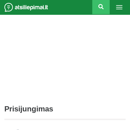
Togg
navig
Prisijungimas