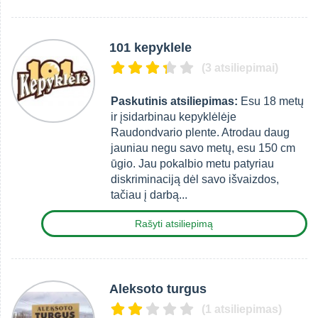
101 kepyklele
(3 atsiliepimai)
Paskutinis atsiliepimas:
Esu 18 metų
ir įsidarbinau kepyklėlėje
Raudondvario plente. Atrodau daug
jauniau negu savo metų, esu 150 cm
ūgio. Jau pokalbio metu patyriau
diskriminaciją dėl savo išvaizdos,
tačiau į darbą...
Rašyti atsiliepimą
Aleksoto turgus
(1 atsiliepimas)