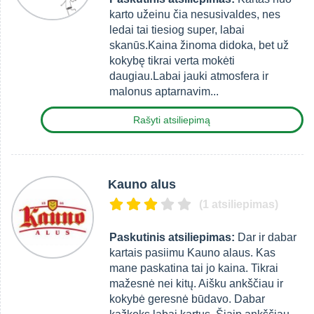
karto užeinu čia nesusivaldes, nes
ledai tai tiesiog super, labai
skanūs.Kaina žinoma didoka, bet už
kokybę tikrai verta mokėti
daugiau.Labai jauki atmosfera ir
malonus aptarnavim...
Rašyti atsiliepimą
Kauno alus
(1 atsiliepimas)
Paskutinis atsiliepimas:
Dar ir dabar
kartais pasiimu Kauno alaus. Kas
mane paskatina tai jo kaina. Tikrai
mažesnė nei kitų. Aišku ankščiau ir
kokybė geresnė būdavo. Dabar