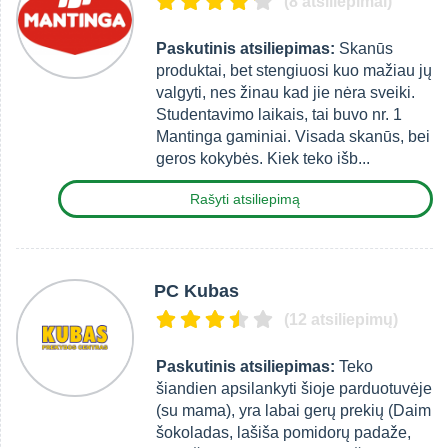
(8 atsiliepimai)
Paskutinis atsiliepimas:
Skanūs
produktai, bet stengiuosi kuo mažiau jų
valgyti, nes žinau kad jie nėra sveiki.
Studentavimo laikais, tai buvo nr. 1
Mantinga gaminiai. Visada skanūs, bei
geros kokybės. Kiek teko išb...
Rašyti atsiliepimą
PC Kubas
(12 atsiliepimų)
Paskutinis atsiliepimas:
Teko
šiandien apsilankyti šioje parduotuvėje
(su mama), yra labai gerų prekių (Daim
šokoladas, lašiša pomidorų padaže,