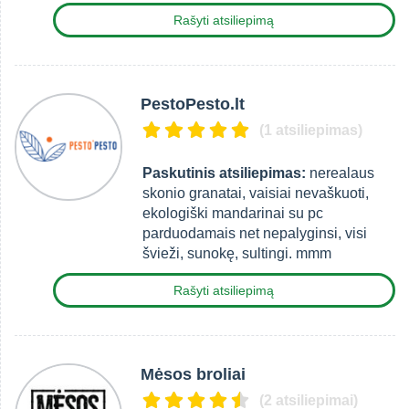
Rašyti atsiliepimą
PestoPesto.lt
(1 atsiliepimas)
Paskutinis atsiliepimas:
nerealaus
skonio granatai, vaisiai nevaškuoti,
ekologiški mandarinai su pc
parduodamais net nepalyginsi, visi
švieži, sunokę, sultingi. mmm
Rašyti atsiliepimą
Mėsos broliai
(2 atsiliepimai)