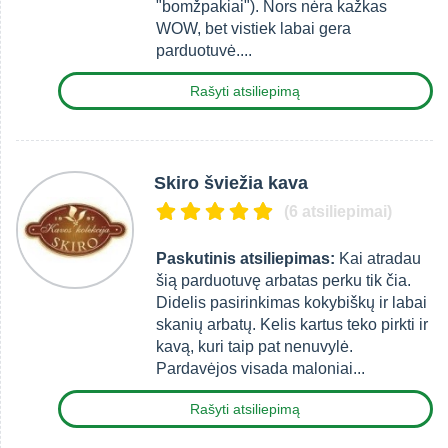
"bomžpakiai"). Nors nėra kažkas
WOW, bet vistiek labai gera
parduotuvė....
Rašyti atsiliepimą
Skiro šviežia kava
(6 atsiliepimai)
Paskutinis atsiliepimas:
Kai atradau
šią parduotuvę arbatas perku tik čia.
Didelis pasirinkimas kokybiškų ir labai
skanių arbatų. Kelis kartus teko pirkti ir
kavą, kuri taip pat nenuvylė.
Pardavėjos visada maloniai...
Rašyti atsiliepimą