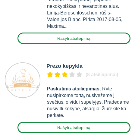
nekokybiškas ir nevartotinas alus.
Linija-Bergschlösschen, rūšis-
Valonijos Blanc. Pirkta 2017-08-05,
Maxima...
Rašyti atsiliepimą
Prezo kepykla
(8 atsiliepimai)
Paskutinis atsiliepimas:
Ryte
nusipirkome tortą, nusivežėme į
svečius, o vidui supelyjęs. Pradedame
nusivilti kokybe, atsargiai žiūrėkite ka
perkate.
Rašyti atsiliepimą