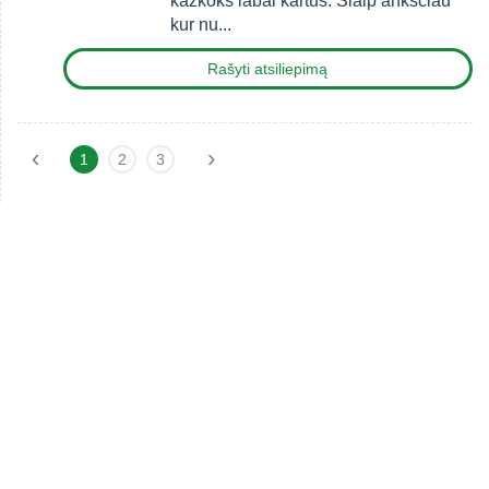
kažkoks labai kartus. Šiaip ankščiau
kur nu...
Rašyti atsiliepimą
‹
›
1
2
3