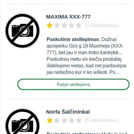
MAXIMA XXX-777
(1 atsiliepimas)
Paskutinis atsiliepimas:
Dažnai
apsiperku Ozo g.18 Maximoje (XXX-
777), bet jau ir man trūko kantrybė...
Paskutiniu metu vis keičia produktų
išdėliojimo vietas, kad net pardavėjos
jau nebežino kur ir ko ieškoti. Pv...
Rašyti atsiliepimą
Norfa Šalčininkai
(1 atsiliepimas)