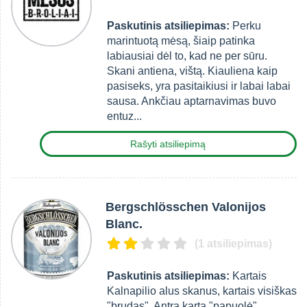
Paskutinis atsiliepimas:
Perku
marintuotą mėsą, šiaip patinka
labiausiai dėl to, kad ne per sūru.
Skani antiena, vištą. Kiauliena kaip
pasiseks, yra pasitaikiusi ir labai labai
sausa. Ankčiau aptarnavimas buvo
entuz...
Rašyti atsiliepimą
Bergschlösschen Valonijos
Blanc.
(1 atsiliepimas)
Paskutinis atsiliepimas:
Kartais
Kalnapilio alus skanus, kartais visiškas
"brudas". Antrą kartą "papuolė"