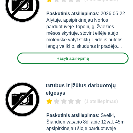
Paskutinis atsiliepimas:
2026-05-22
Alytuje, apsipirkinėjau Norfos
parduotuvėje Topolių g. žviežios
mėsos skyriuje, stovint eilėje atėjo
moteriškė valyt stiklų. Didelis butelis
langų valiklio, skuduras ir pradėjo....
Rašyti atsiliepimą
Grubus ir įžūlus darbuotojų
elgesys
(1 atsiliepimas)
Paskutinis atsiliepimas:
Sveiki,
Šiandien vasario 8d. apie 12val. 45m.
apsipirkinėjau šioje parduotuvėje