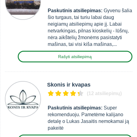
Paskutinis atsiliepimas:
Gyvenu šalia
šio turgaus, tai turiu labai daug
neigiamų atsiliepimų apie jį. Labai
netvarkingas, pilnas kioskelių - lūšnų,
nėra aikštelių žmonėms pasistatyti
mašinas, tai visi kiša mašinas,...
Rašyti atsiliepimą
Skonis ir kvapas
(12 atsiliepimų)
Paskutinis atsiliepimas:
Super
rekomenduoju. Pametėme kalijano
detalę o Lukas Jasaitis nemokamai ją
pakeitė