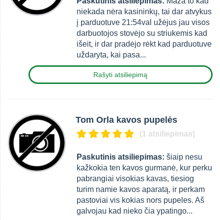
Paskutinis atsiliepimas:
Maža to kad
niekada nėra kasininkų, tai dar atvykus
į parduotuve 21:54val užėjus jau visos
darbuotojos stovėjo su striukemis kad
išeit, ir dar pradėjo rėkt kad parduotuve
uždaryta, kai pasa...
Rašyti atsiliepimą
Tom Orla kavos pupelės
(1 atsiliepimas)
Paskutinis atsiliepimas:
šiaip nesu
kažkokia ten kavos gurmanė, kur perku
pabrangiai visokias kavas, tiesiog
turim namie kavos aparatą, ir perkam
pastoviai vis kokias nors pupeles. Aš
galvojau kad nieko čia ypatingo...