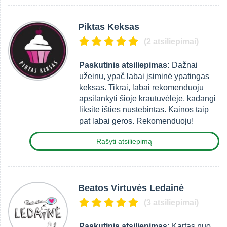
Piktas Keksas
(2 atsiliepimai)
Paskutinis atsiliepimas:
Dažnai
užeinu, ypač labai įsiminė ypatingas
keksas. Tikrai, labai rekomenduoju
apsilankyti šioje krautuvėlėje, kadangi
liksite išties nustebintas. Kainos taip
pat labai geros. Rekomenduoju!
Rašyti atsiliepimą
Beatos Virtuvės Ledainė
(3 atsiliepimai)
Paskutinis atsiliepimas:
Kartas nuo