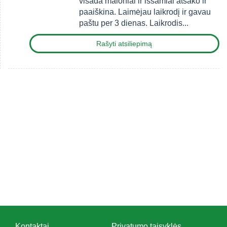
visada maloniai ir išsamiai atsako ir
paaiškina. Laimėjau laikrodį ir gavau
paštu per 3 dienas. Laikrodis...
Rašyti atsiliepimą
Kontaktai
Privatumo taisyklės