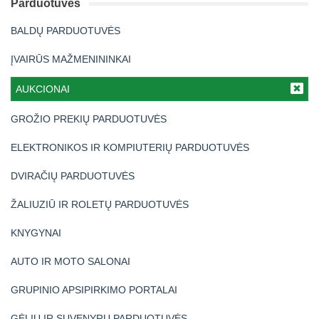
Parduotuvės
BALDŲ PARDUOTUVĖS
ĮVAIRŪS MAŽMENININKAI
AUKCIONAI
GROŽIO PREKIŲ PARDUOTUVĖS
ELEKTRONIKOS IR KOMPIUTERIŲ PARDUOTUVĖS
DVIRAČIŲ PARDUOTUVĖS
ŽALIUZIŪ IR ROLETŲ PARDUOTUVĖS
KNYGYNAI
AUTO IR MOTO SALONAI
GRUPINIO APSIPIRKIMO PORTALAI
GĖLIŲ IR SUVENYRŲ PARDUOTUVĖS