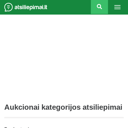
Togg
navig
Aukcionai kategorijos atsiliepimai