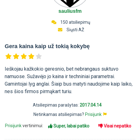
sauliusfm
150 atsiliepimų
Siųsti AŽ
Gera kaina kaip už tokią kokybę
Ieškojau kažkokio geresnio, bet nebrangaus suktuvo
namuose. Sužavėjo jo kaina ir techniniai parametrai.
Gamintojai lyg anglai. Šiaip bus matyti naudojime kaip laiko,
nes šios firmos pirmąkart turiu.
Atsiliepimas parašytas:
2017.04.14
Netinkamas atsiliepimas?
Prisijunk
Prisijunk
vertinimui:
Super, labai patiko
Visai nepatiko