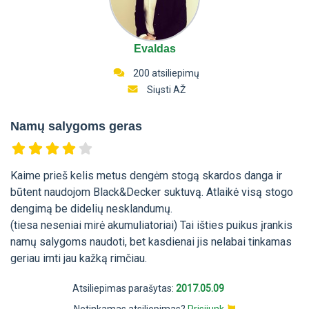
Evaldas
200 atsiliepimų
Siųsti AŽ
Namų salygoms geras
Kaime prieš kelis metus dengėm stogą skardos danga ir
būtent naudojom Black&Decker suktuvą. Atlaikė visą stogo
dengimą be didelių nesklandumų.
(tiesa neseniai mirė akumuliatoriai) Tai išties puikus įrankis
namų salygoms naudoti, bet kasdienai jis nelabai tinkamas
geriau imti jau kažką rimčiau.
Atsiliepimas parašytas:
2017.05.09