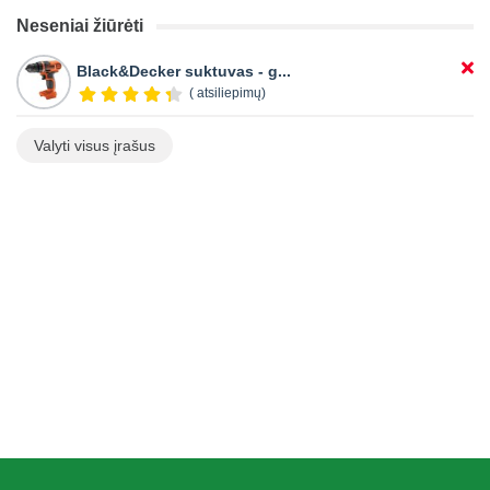
Neseniai žiūrėti
Black&Decker suktuvas - g...
( atsiliepimų)
Valyti visus įrašus