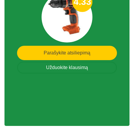
4.33
Parašykite atsiliepimą
Užduokite klausimą