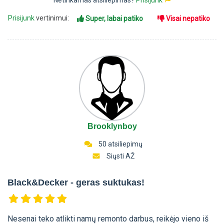
Netinkamas atsiliepimas?
Prisijunk
Prisijunk
vertinimui:
Super, labai patiko
Visai nepatiko
Brooklynboy
50 atsiliepimų
Siųsti AŽ
Black&Decker - geras suktukas!
Nesenai teko atlikti namų remonto darbus, reikėjo vieno iš