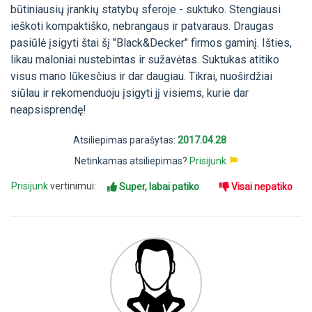
būtiniausių įrankių statybų sferoje - suktuko. Stengiausi
ieškoti kompaktiško, nebrangaus ir patvaraus. Draugas
pasiūlė įsigyti štai šį "Black&Decker" firmos gaminį. Išties,
likau maloniai nustebintas ir sužavėtas. Suktukas atitiko
visus mano lūkesčius ir dar daugiau. Tikrai, nuoširdžiai
siūlau ir rekomenduoju įsigyti jį visiems, kurie dar
neapsisprendę!
Atsiliepimas parašytas:
2017.04.28
Netinkamas atsiliepimas?
Prisijunk
Prisijunk
vertinimui:
Super, labai patiko
Visai nepatiko