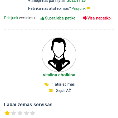
Atsiliepimas parašytas:
2022.11.26
Netinkamas atsiliepimas?
Prisijunk
Prisijunk
vertinimui:
Super, labai patiko
Visai nepatiko
vitalina.cholkina
1 atsiliepimas
Siųsti AŽ
Labai zemas servisas