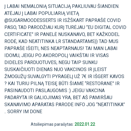
Į LABAI NEMALONIĄ SITUACIJĄ PAKLIUVAU ŠIANDIEN.
ATĖJAU Į LABAI POPULIARIĄ VIETĄ
@SUGARMOODESSERTS IR ISŽŠKART PAPRAŠĖ COVID
PASO, TAD PARODŽIAU KURĮ TURĖJAU “EU DIGITAL COVID
CERTIFICATE” IR PANELĖ NUSKANAVO, BET KAŽKODEL
RODĖ, KAD NEATITINKA LR STANDARTAMS)) TAD MUS
PAPRAŠĖ IŠEITI, NES NEAPTARNAUS! TAI MAN LABAI
IDOMU, JEIGU PO AKOROPOLĮ VAIKŠTAI IR VISAS
DIDELES PARDUOTUVES, NEGU TAIP SUNKU
SUSKAIČIUOTI DIENAS NUO VAKCINOS IR ĮLEIST
ŽMOGUŽŲ SUVALGYTI PYRAGĖLĮ UŽ 7€ IR IŠGERT KAVOS
? KAI TURIU PILNĄ TEISĘ BŪTI ŠIAME “RESTORANE” IR
PASINAUDOTI PASLAUGOMIS :) JEIGU VAKCINA
PADARYTA IR GALIOJIMAS YRA, BET AŠ PAMIRŠAU
SKANAVIMO APARATAS PARODE INFO JOG “NEATITINKA”
.. SORRY IM DONE
Atsiliepimas parašytas:
2022.01.22