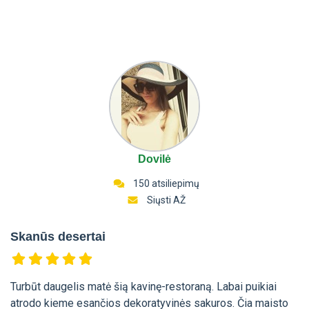
Dovilė
150 atsiliepimų
Siųsti AŽ
Skanūs desertai
Turbūt daugelis matė šią kavinę-restoraną. Labai puikiai
atrodo kieme esančios dekoratyvinės sakuros. Čia maisto