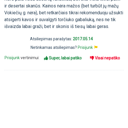
ir desertai skanūs. Kainos nėra mažos (bet turbūt jų mažų
Vokiečių g. nėra), bet retkarčiais tikrai rekomenduoju užsukti
atsigerti kavos ir suvalgyti torčiuko gabaliuką, nes ne tik
išvaizda labai graži, bet ir skonis iš tiesų labai geras.
Atsiliepimas parašytas:
2017.05.14
Netinkamas atsiliepimas?
Prisijunk
Prisijunk
vertinimui:
Super, labai patiko
Visai nepatiko