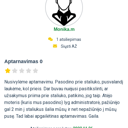
Monika.m
1 atsiliepimas
Siųsti AŽ
Aptarnavimas 0
Nusivylėme aptarnavimu. Pasodino prie staliuko, pusvalandį
laukėme, kol prieis. Dar buvau nuėjusi pasitikslinti, ar
užsakymus priima prie staliuko, patikino, jog taip. Atėjo
moteris (kuris mus pasodino) lyg administratorė, pažiūrėjo
gal 2 min į staliukus šalia mūsų ir net nepažiūrėjo į mūsų
pusę. Tad labai apgailėtinas aptarnavimas. Gaila.