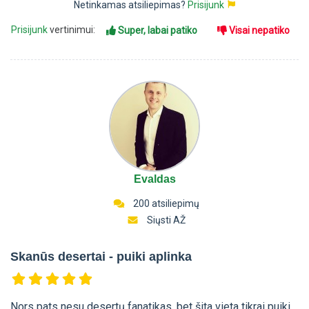
Netinkamas atsiliepimas?
Prisijunk
Prisijunk
vertinimui:
Super, labai patiko
Visai nepatiko
Evaldas
200 atsiliepimų
Siųsti AŽ
Skanūs desertai - puiki aplinka
Nors pats nesu desertų fanatikas, bet šita vieta tikrai puiki