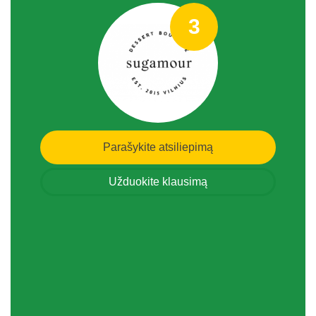
3
Parašykite atsiliepimą
Užduokite klausimą