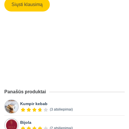
Panašūs produktai
Kumpir kebab
(3 atsiliepimai)
Bijola
(2 atsiliepimai)