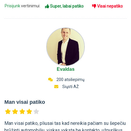
Prisijunk
vertinimui:
Super, labai patiko
Visai nepatiko
Evaldas
200 atsiliepimų
Siųsti AŽ
Man visai patiko
Man visai patiko, pliusai tas kad nereikia pačiam su šepečiu
brūžinti automobiliu, viskas vyksta be kontakto, užpurškus