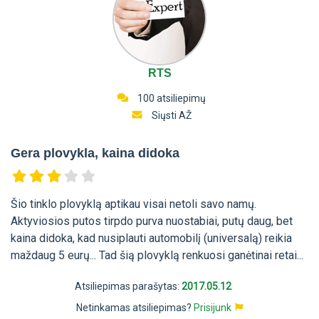
RTS
100 atsiliepimų
Siųsti AŽ
Gera plovykla, kaina didoka
Šio tinklo plovyklą aptikau visai netoli savo namų.
Aktyviosios putos tirpdo purva nuostabiai, putų daug, bet
kaina didoka, kad nusiplauti automobilį (universalą) reikia
maždaug 5 eurų... Tad šią plovyklą renkuosi ganėtinai retai...
Atsiliepimas parašytas:
2017.05.12
Netinkamas atsiliepimas?
Prisijunk