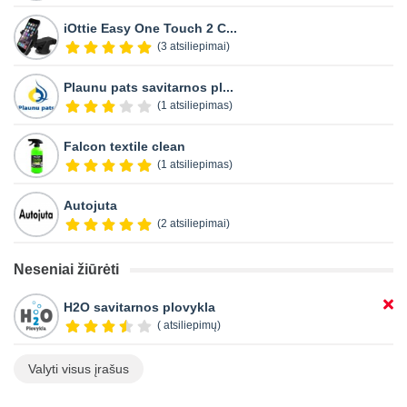
iOttie Easy One Touch 2 C...
(3 atsiliepimai)
Plaunu pats savitarnos pl...
(1 atsiliepimas)
Falcon textile clean
(1 atsiliepimas)
Autojuta
(2 atsiliepimai)
Neseniai žiūrėti
H2O savitarnos plovykla
( atsiliepimų)
Valyti visus įrašus