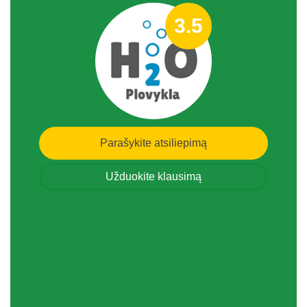
3.5
Parašykite atsiliepimą
Užduokite klausimą