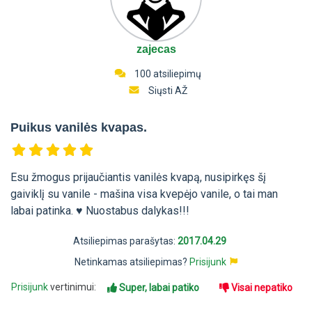
zajecas
100 atsiliepimų
Siųsti AŽ
Puikus vanilės kvapas.
Esu žmogus prijaučiantis vanilės kvapą, nusipirkęs šį
gaiviklį su vanile - mašina visa kvepėjo vanile, o tai man
labai patinka. ♥ Nuostabus dalykas!!!
Atsiliepimas parašytas:
2017.04.29
Netinkamas atsiliepimas?
Prisijunk
Prisijunk
vertinimui:
Super, labai patiko
Visai nepatiko