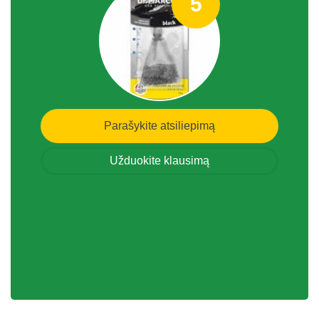
5
Parašykite atsiliepimą
Užduokite klausimą