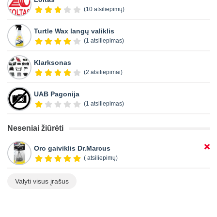
(10 atsiliepimų)
Turtle Wax langų valiklis
(1 atsiliepimas)
Klarksonas
(2 atsiliepimai)
UAB Pagonija
(1 atsiliepimas)
Neseniai žiūrėti
Oro gaiviklis Dr.Marcus
( atsiliepimų)
Valyti visus įrašus