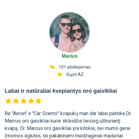
Marius
101 atsiliepimas
Siųsti AŽ
Labai ir natūraliai kvepiantys oro gaivikliai
Be "Aeron" ir "Car Scents" kvapukų man dar labai patinka Dr.
Marcus oro gaivikliai kurie skleidžia tiesiog užburiantį
kvapą. Dr. Marcus oro gaivikliai yra kitokie, nei mums gerai
žinomos eglutės, tai pakabinami medžiaginiai maišeliai