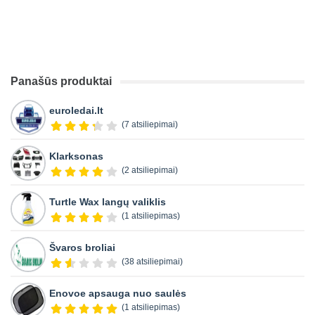
Panašūs produktai
euroledai.lt
(7 atsiliepimai)
Klarksonas
(2 atsiliepimai)
Turtle Wax langų valiklis
(1 atsiliepimas)
Švaros broliai
(38 atsiliepimai)
Enovoe apsauga nuo saulės
(1 atsiliepimas)