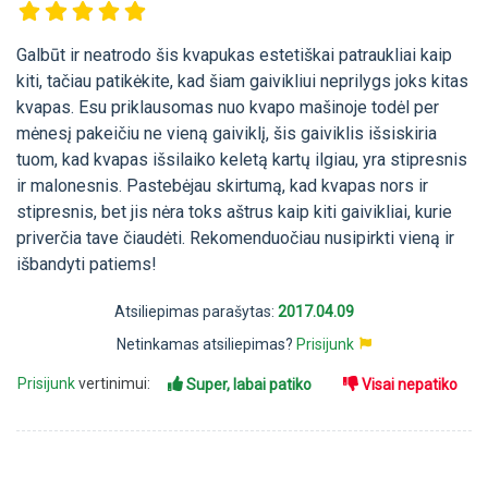
Galbūt ir neatrodo šis kvapukas estetiškai patraukliai kaip
kiti, tačiau patikėkite, kad šiam gaivikliui neprilygs joks kitas
kvapas. Esu priklausomas nuo kvapo mašinoje todėl per
mėnesį pakeičiu ne vieną gaiviklį, šis gaiviklis išsiskiria
tuom, kad kvapas išsilaiko keletą kartų ilgiau, yra stipresnis
ir malonesnis. Pastebėjau skirtumą, kad kvapas nors ir
stipresnis, bet jis nėra toks aštrus kaip kiti gaivikliai, kurie
priverčia tave čiaudėti. Rekomenduočiau nusipirkti vieną ir
išbandyti patiems!
Atsiliepimas parašytas:
2017.04.09
Netinkamas atsiliepimas?
Prisijunk
Prisijunk
vertinimui:
Super, labai patiko
Visai nepatiko