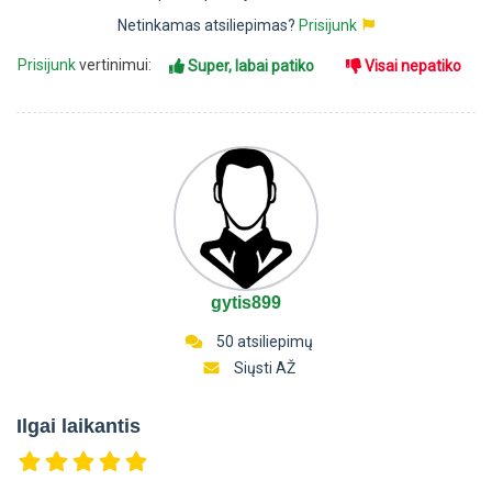
Netinkamas atsiliepimas?
Prisijunk
Prisijunk
vertinimui:
Super, labai patiko
Visai nepatiko
gytis899
50 atsiliepimų
Siųsti AŽ
Ilgai laikantis