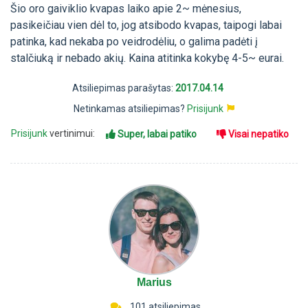
Šio oro gaiviklio kvapas laiko apie 2~ mėnesius,
pasikeičiau vien dėl to, jog atsibodo kvapas, taipogi labai
patinka, kad nekaba po veidrodėliu, o galima padėti į
stalčiuką ir nebado akių. Kaina atitinka kokybę 4-5~ eurai.
Atsiliepimas parašytas:
2017.04.14
Netinkamas atsiliepimas?
Prisijunk
Prisijunk
vertinimui:
Super, labai patiko
Visai nepatiko
Marius
101 atsiliepimas