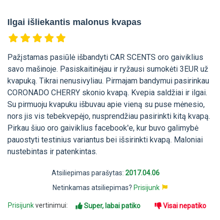
Ilgai išliekantis malonus kvapas
Pažįstamas pasiūlė išbandyti CAR SCENTS oro gaiviklius
savo mašinoje. Pasiskaitinėjau ir ryžausi sumokėti 3EUR už
kvapuką. Tikrai nenusivyliau. Pirmajam bandymui pasirinkau
CORONADO CHERRY skonio kvapą. Kvepia saldžiai ir ilgai.
Su pirmuoju kvapuku išbuvau apie vieną su puse mėnesio,
nors jis vis tebekvepėjo, nusprendžiau pasirinkti kitą kvapą.
Pirkau šiuo oro gaiviklius facebook'e, kur buvo galimybė
pauostyti testinius variantus bei išsirinkti kvapą. Maloniai
nustebintas ir patenkintas.
Atsiliepimas parašytas:
2017.04.06
Netinkamas atsiliepimas?
Prisijunk
Prisijunk
vertinimui:
Super, labai patiko
Visai nepatiko