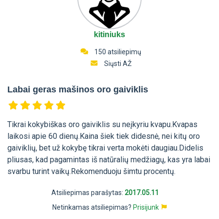
kitiniuks
150 atsiliepimų
Siųsti AŽ
Labai geras mašinos oro gaiviklis
Tikrai kokybiškas oro gaiviklis su neįkyriu kvapu.Kvapas
laikosi apie 60 dienų.Kaina šiek tiek didesnė, nei kitų oro
gaiviklių, bet už kokybę tikrai verta mokėti daugiau.Didelis
pliusas, kad pagamintas iš natūralių medžiagų, kas yra labai
svarbu turint vaikų.Rekomenduoju šimtu procentų.
Atsiliepimas parašytas:
2017.05.11
Netinkamas atsiliepimas?
Prisijunk