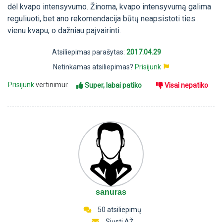
dėl kvapo intensyvumo. Žinoma, kvapo intensyvumą galima
reguliuoti, bet ano rekomendacija būtų neapsistoti ties
vienu kvapu, o dažniau paįvairinti.
Atsiliepimas parašytas:
2017.04.29
Netinkamas atsiliepimas?
Prisijunk
Prisijunk
vertinimui:
Super, labai patiko
Visai nepatiko
sanuras
50 atsiliepimų
Siųsti AŽ