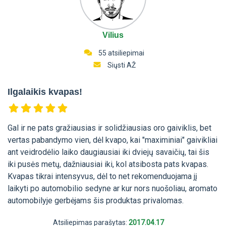
Vilius
55 atsiliepimai
Siųsti AŽ
Ilgalaikis kvapas!
Gal ir ne pats gražiausias ir solidžiausias oro gaiviklis, bet
vertas pabandymo vien, dėl kvapo, kai "maximiniai" gaivikliai
ant veidrodėlio laiko daugiausiai iki dviejų savaičių, tai šis
iki pusės metų, dažniausiai iki, kol atsibosta pats kvapas.
Kvapas tikrai intensyvus, dėl to net rekomenduojama jį
laikyti po automobilio sedyne ar kur nors nuošoliau, aromato
automobilyje gerbėjams šis produktas privalomas.
Atsiliepimas parašytas:
2017.04.17