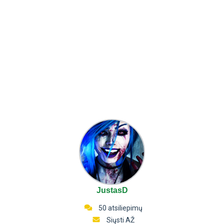
JustasD
50 atsiliepimų
Siųsti AŽ