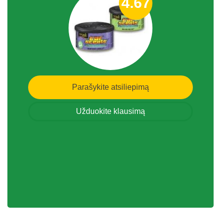
4.67
Parašykite atsiliepimą
Užduokite klausimą