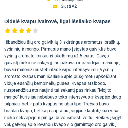
Siųsti AŽ
Didelė kvapų įvairovė, ilgai išsilaiko kvapas
Išbandžiau šių oro gaiviklių 3 skirtingus aromatus: braškių,
vyšninių ir mango. Pirmasis mano įsigytas gaiviklis buvo
vyšnių aromato, pirkau iš skelbimų už 5 eurus. Gavęs
gaiviklį nieko nelaukęs jį išsipakavau ir pasidėjau mašinoje,
buvau maloniai nustebintas kvapo intensyvumu. Vyšnių
aromato kvapas man išsilaikė apie pusę metų apkeičiant
viduje esančių kempinėlių puses. Kvapas atsibodo,
nusprendžiau atsinaujinti tai sekantį pasirinkau "Mojito
mango" kuris jau nebebuvo toks intensyvus ir kvepėjo daug
silpniau, bet ir pats kvapas nelabai lipo. Trečias buvo
braškių kvapo, bet kaip supratau įsigijau klastotę kuri visai
nieko nekvepėjo ir pinigai buvo išmesti veltui. Reikės įsigyti
vėl, galvojų apie levandų kvapo šio gamintojo oro gaiviklį.