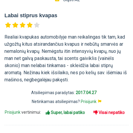
Labai stiprus kvapas
Realiai kvapukas automobilyje man reikalingas tik tam, kad
užgožtų kitus atsirandančius kvapus ir nebūtų smarvės ar
nemalonių kvapų. Nemėgstu itin intensyvių kvapų, nuo jų
man net galvą paskausta, tai scents gaiviklis (vainėls
skonio) man nelabai tinkamas - skleidžia labai stiprų
aromatą. Nežinau kiek išsilaiko, nes po kelių sav. išėmiau iš
mašinos, negbegalėjau pakęsti.
Atsiliepimas parašytas:
2017.04.27
Netinkamas atsiliepimas?
Prisijunk
Prisijunk
vertinimui:
Super, labai patiko
Visai nepatiko