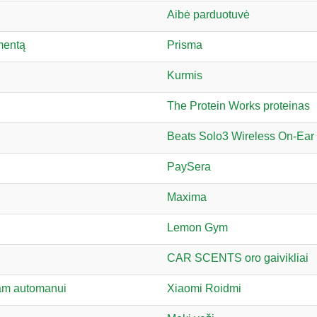
Aibė parduotuvė
imentą
Prisma
Kurmis
The Protein Works proteinas
Beats Solo3 Wireless On-Ear
PaySera
Maxima
Lemon Gym
CAR SCENTS oro gaivikliai
nam automanui
Xiaomi Roidmi