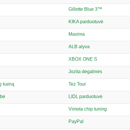
Gillette Blue 3™
KIKA parduotuvė
Maxima
ALB alyva
XBOX ONE S
Jozita degalinės
ę kainą
Tez Tour
ybė
LIDL parduotuvė
Vimota chip tuning
PayPal