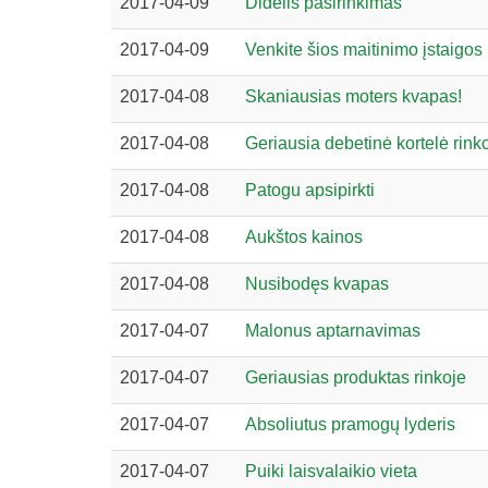
2017-04-09
Didelis pasirinkimas
2017-04-09
Venkite šios maitinimo įstaigos
2017-04-08
Skaniausias moters kvapas!
2017-04-08
Geriausia debetinė kortelė rink
2017-04-08
Patogu apsipirkti
2017-04-08
Aukštos kainos
2017-04-08
Nusibodęs kvapas
2017-04-07
Malonus aptarnavimas
2017-04-07
Geriausias produktas rinkoje
2017-04-07
Absoliutus pramogų lyderis
2017-04-07
Puiki laisvalaikio vieta