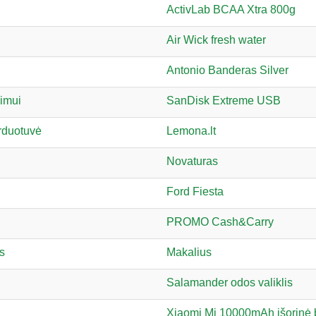
ActivLab BCAA Xtra 800g
Air Wick fresh water
Antonio Banderas Silver
limui
SanDisk Extreme USB
arduotuvė
Lemona.lt
Novaturas
Ford Fiesta
PROMO Cash&Carry
s
Makalius
Salamander odos valiklis
Xiaomi Mi 10000mAh išorinė b