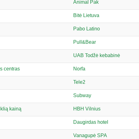
Animal Pak
Bitė Lietuva
Pabo Latino
Pull&Bear
UAB Todžė kebabinė
s centras
Norfa
Tele2
Subway
klią kainą
HBH Vilnius
Daugirdas hotel
Vanagupė SPA