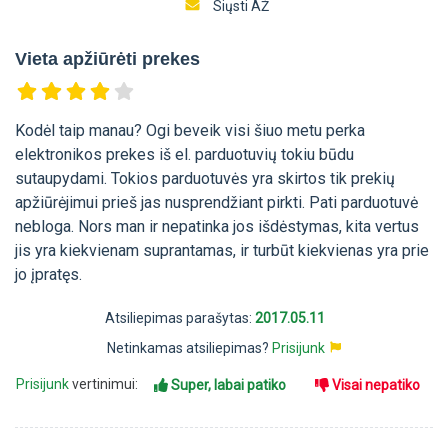
Siųsti AŽ
Vieta apžiūrėti prekes
Kodėl taip manau? Ogi beveik visi šiuo metu perka
elektronikos prekes iš el. parduotuvių tokiu būdu
sutaupydami. Tokios parduotuvės yra skirtos tik prekių
apžiūrėjimui prieš jas nusprendžiant pirkti. Pati parduotuvė
nebloga. Nors man ir nepatinka jos išdėstymas, kita vertus
jis yra kiekvienam suprantamas, ir turbūt kiekvienas yra prie
jo įpratęs.
Atsiliepimas parašytas:
2017.05.11
Netinkamas atsiliepimas?
Prisijunk
Prisijunk
vertinimui:
Super, labai patiko
Visai nepatiko