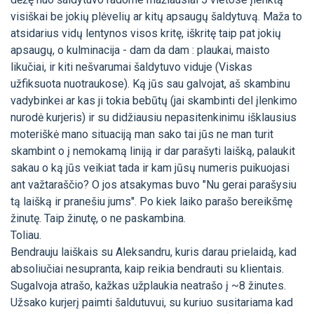
visiškai be jokių plėvelių ar kitų apsaugų šaldytuvą. Maža to
atsidarius vidų lentynos visos kritę, iškritę taip pat jokių
apsaugų, o kulminacija - dam da dam : plaukai, maisto
likučiai, ir kiti nešvarumai šaldytuvo viduje (Viskas
užfiksuota nuotraukose). Ką jūs sau galvojat, aš skambinu
vadybinkei ar kas ji tokia bebūtų (jai skambinti del įlenkimo
nurodė kurjeris) ir su didžiausiu nepasitenkinimu išklausius
moteriškė mano situaciją man sako tai jūs ne man turit
skambint o į nemokamą liniją ir dar parašyti laišką, palaukit
sakau o ką jūs veikiat tada ir kam jūsų numeris puikuojasi
ant važtaraščio? O jos atsakymas buvo "Nu gerai parašysiu
tą laišką ir pranešiu jums". Po kiek laiko parašo bereikšmę
žinutę. Taip žinutę, o ne paskambina.
Toliau.
Bendrauju laiškais su Aleksandru, kuris darau prielaidą, kad
absoliučiai nesupranta, kaip reikia bendrauti su klientais.
Sugalvoja atrašo, kažkas užplaukia neatrašo į ~8 žinutes.
Užsako kurjerį paimti šaldutuvui, su kuriuo susitariama kad