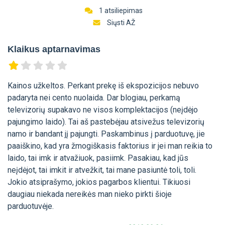
1 atsiliepimas
Siųsti AŽ
Klaikus aptarnavimas
Kainos užkeltos. Perkant prekę iš ekspozicijos nebuvo
padaryta nei cento nuolaida. Dar blogiau, perkamą
televizorių supakavo ne visos komplektacijos (neįdėjo
pajungimo laido). Tai aš pastebėjau atsivežus televizorių
namo ir bandant jį pajungti. Paskambinus į parduotuvę, jie
paaiškino, kad yra žmogiškasis faktorius ir jei man reikia to
laido, tai imk ir atvažiuok, pasiimk. Pasakiau, kad jūs
neįdėjot, tai imkit ir atvežkit, tai mane pasiuntė toli, toli.
Jokio atsiprašymo, jokios pagarbos klientui. Tikiuosi
daugiau niekada nereikės man nieko pirkti šioje
parduotuvėje.