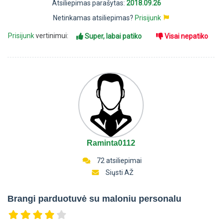
Atsiliepimas parašytas:
2018.09.26
Netinkamas atsiliepimas?
Prisijunk
Prisijunk
vertinimui:
Super, labai patiko
Visai nepatiko
Raminta0112
72 atsiliepimai
Siųsti AŽ
Brangi parduotuvė su maloniu personalu