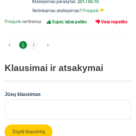
Atsiliepimas parašytas:
2017.05.10
Netinkamas atsiliepimas?
Prisijunk
Prisijunk
vertinimui:
Super, labai patiko
Visai nepatiko
‹
›
1
2
Klausimai ir atsakymai
Jūsų klausimas