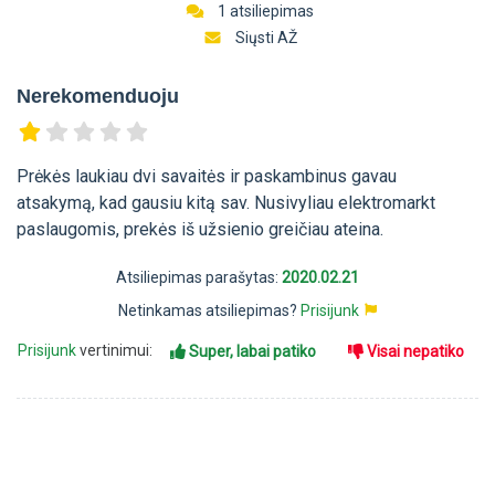
1 atsiliepimas
Siųsti AŽ
Nerekomenduoju
Prėkės laukiau dvi savaitės ir paskambinus gavau
atsakymą, kad gausiu kitą sav. Nusivyliau elektromarkt
paslaugomis, prekės iš užsienio greičiau ateina.
Atsiliepimas parašytas:
2020.02.21
Netinkamas atsiliepimas?
Prisijunk
Prisijunk
vertinimui:
Super, labai patiko
Visai nepatiko