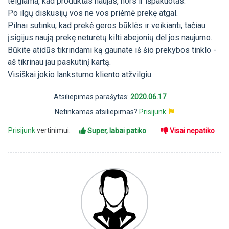
teigiama, kad produktas naujas, nors ir išpakuotas.
Po ilgų diskusijų vos ne vos priėmė prekę atgal.
Pilnai sutinku, kad prekė geros būklės ir veikianti, tačiau
įsigijus naują prekę neturėtų kilti abejonių dėl jos naujumo.
Būkite atidūs tikrindami ką gaunate iš šio prekybos tinklo -
aš tikrinau jau paskutinį kartą.
Visiškai jokio lankstumo kliento atžvilgiu.
Atsiliepimas parašytas:
2020.06.17
Netinkamas atsiliepimas?
Prisijunk
Prisijunk
vertinimui:
Super, labai patiko
Visai nepatiko