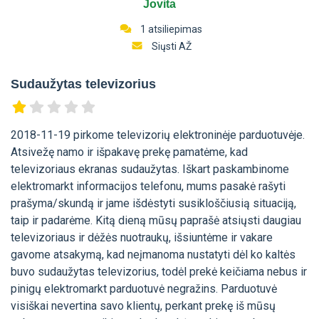
Jovita
1 atsiliepimas
Siųsti AŽ
Sudaužytas televizorius
2018-11-19 pirkome televizorių elektroninėje parduotuvėje.
Atsivežę namo ir išpakavę prekę pamatėme, kad
televizoriaus ekranas sudaužytas. Iškart paskambinome
elektromarkt informacijos telefonu, mums pasakė rašyti
prašyma/skundą ir jame išdėstyti susikloščiusią situaciją,
taip ir padarėme. Kitą dieną mūsų paprašė atsiųsti daugiau
televizoriaus ir dėžės nuotraukų, išsiuntėme ir vakare
gavome atsakymą, kad neįmanoma nustatyti dėl ko kaltės
buvo sudaužytas televizorius, todėl prekė keičiama nebus ir
pinigų elektromarkt parduotuvė negražins. Parduotuvė
visiškai nevertina savo klientų, perkant prekę iš mūsų