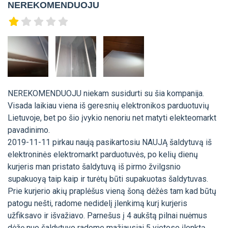
NEREKOMENDUOJU
NEREKOMENDUOJU niekam susidurti su šia kompanija.
Visada laikiau viena iš geresnių elektronikos parduotuvių
Lietuvoje, bet po šio įvykio nenoriu net matyti elekteomarkt
pavadinimo.
2019-11-11 pirkau naują pasikartosiu NAUJĄ šaldytuvą iš
elektroninės elektromarkt parduotuvės, po kelių dienų
kurjeris man pristato šaldytuvą iš pirmo žvilgsnio
supakuoyą taip kaip ir turėtų būti supakuotas šaldytuvas.
Prie kurjerio akių praplėšus vieną šoną dėžės tam kad būtų
patogu nešti, radome nedidelį įlenkimą kurį kurjeris
užfiksavo ir išvažiavo. Parnešus į 4 aukštą pilnai nuėmus
dėžę nuo šaldytuvo radome mažiausiai 5 vietose įlenktą