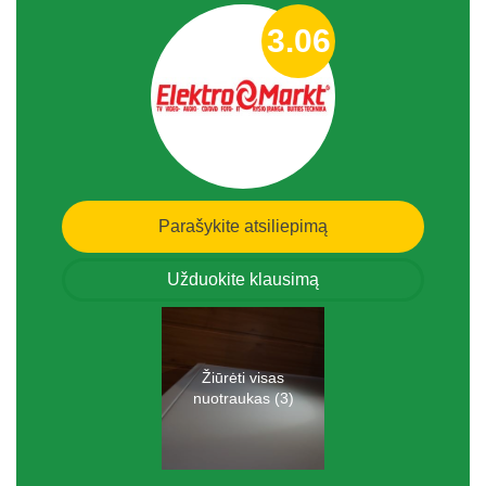
3.06
Parašykite atsiliepimą
Užduokite klausimą
Žiūrėti visas
nuotraukas (3)