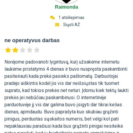
Raimonda
1 atsiliepimas
Siųsti AŽ
ne operatyvus darbas
Norėjome padovanoti lygintuvą, kurį užsakėme internetu
laukėme pristatymo 4 dienas ir buvo nuspręsta paskambinti
pasiteirauti kada prekė pasieks paštomatą. Darbuotojai
pradėjo aiškintis kodėl jis vis dar neišsiųstas tik tuomet
suprato, kad tokios prekės net neturi. Įdomu kiek tektų laukti
prekės jei nebūčiau paskambinusi. O internetinėje
parduotuvėje jį vis dar galima buvo įsigyti dar tikrai kelias
dienas, apmdaudu. Buvo paprašyta kuo skubiau grąžinti
pinigus, perduotas sąskaitos numeris, bet vėlgi kol pati
nepaklausiau parašiusi kada bus grąžinti pinigai nesiteikė