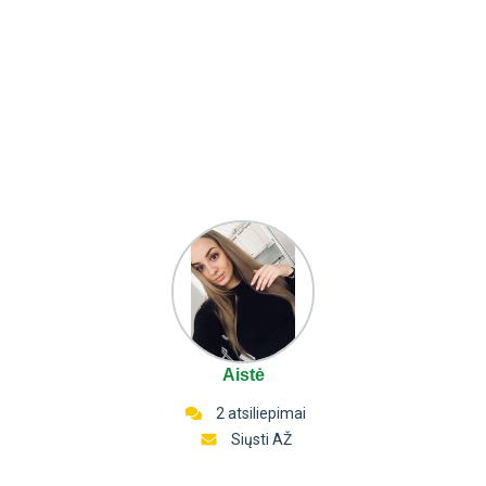
Aistė
2 atsiliepimai
Siųsti AŽ