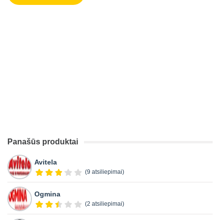
Panašūs produktai
Avitela
(9 atsiliepimai)
Ogmina
(2 atsiliepimai)