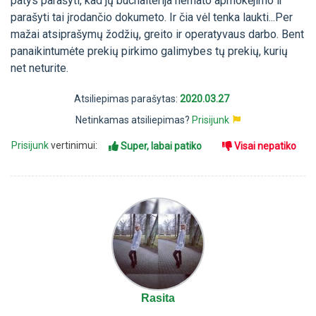
patys parašyti, kad jų buchalterija nemato apmokėjimo ir
parašyti tai įrodančio dokumeto. Ir čia vėl tenka laukti...Per
mažai atsiprašymų žodžių, greito ir operatyvaus darbo. Bent
panaikintumėte prekių pirkimo galimybes tų prekių, kurių
net neturite.
Atsiliepimas parašytas:
2020.03.27
Netinkamas atsiliepimas?
Prisijunk
Prisijunk
vertinimui:
Super, labai patiko
Visai nepatiko
Rasita