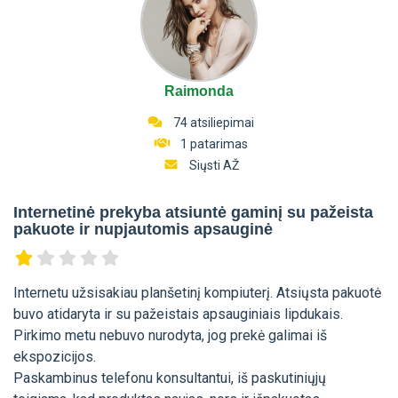
Raimonda
74 atsiliepimai
1 patarimas
Siųsti AŽ
Internetinė prekyba atsiuntė gaminį su pažeista
pakuote ir nupjautomis apsauginė
Internetu užsisakiau planšetinį kompiuterį. Atsiųsta pakuotė
buvo atidaryta ir su pažeistais apsauginiais lipdukais.
Pirkimo metu nebuvo nurodyta, jog prekė galimai iš
ekspozicijos.
Paskambinus telefonu konsultantui, iš paskutiniųjų