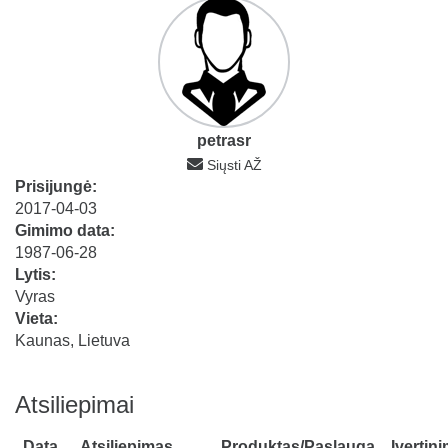
petrasr
Siųsti AŽ
Prisijungė:
2017-04-03
Gimimo data:
1987-06-28
Lytis:
Vyras
Vieta:
Kaunas, Lietuva
Atsiliepimai
Data
Atsiliepimas
Produktas/Paslauga
Įvertin