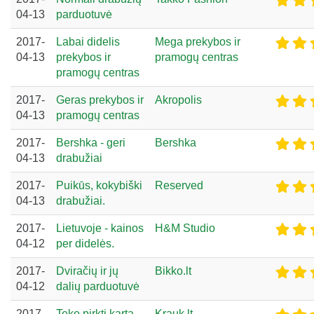
04-13
parduotuvė
2017-
Labai didelis
Mega prekybos ir
04-13
prekybos ir
pramogų centras
pramogų centras
2017-
Geras prekybos ir
Akropolis
04-13
pramogų centras
2017-
Bershka - geri
Bershka
04-13
drabužiai
2017-
Puikūs, kokybiški
Reserved
04-13
drabužiai.
2017-
Lietuvoje - kainos
H&M Studio
04-12
per didelės.
2017-
Dviračių ir jų
Bikko.lt
04-12
dalių parduotuvė
2017-
Teko pirkti kartą,
Krauk.lt