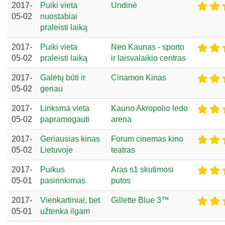
2017-
Puiki vieta
Undinė
05-02
nuostabiai
praleisti laiką
2017-
Puiki vieta
Neo Kaunas - sporto
05-02
praleisti laiką
ir laisvalaikio centras
2017-
Galėtų būti ir
Cinamon Kinas
05-02
geriau
2017-
Linksma vieta
Kauno Akropolio ledo
05-02
papramogauti
arena
2017-
Geriausias kinas
Forum cinemas kino
05-02
Lietuvoje
teatras
2017-
Puikus
Aras s1 skutimosi
05-01
pasirinkimas
putos
2017-
Vienkartiniai, bet
Gillette Blue 3™
05-01
užtenka ilgam