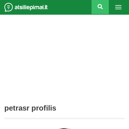
Togg
navig
petrasr profilis