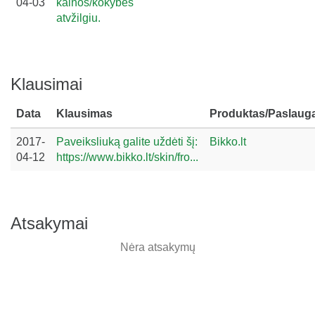
04-03
kainos/kokybės
atvžilgiu.
Klausimai
Data
Klausimas
Produktas/Paslaug
2017-
Paveiksliuką galite uždėti šį:
Bikko.lt
04-12
https://www.bikko.lt/skin/fro...
Atsakymai
Nėra atsakymų