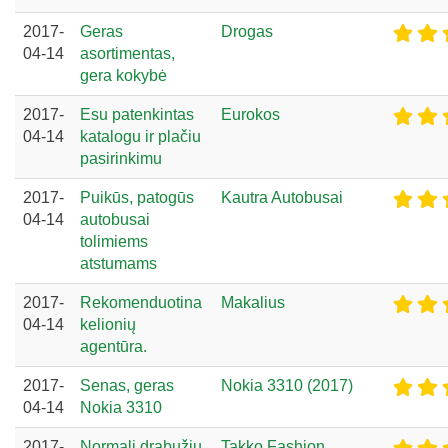
2017-
Geras
Drogas
04-14
asortimentas,
gera kokybė
2017-
Esu patenkintas
Eurokos
04-14
katalogu ir plačiu
pasirinkimu
2017-
Puikūs, patogūs
Kautra Autobusai
04-14
autobusai
tolimiems
atstumams
2017-
Rekomenduotina
Makalius
04-14
kelionių
agentūra.
2017-
Senas, geras
Nokia 3310 (2017)
04-14
Nokia 3310
2017-
Normali drabužių
Takko Fashion