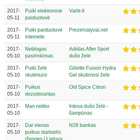
2017-
Puiki elektroninė
Varlė.lt
05-11
parduotuvė
2017-
Puiki parduotuvė
Prezervatyvai.net
05-11
internete
2017-
Neblogas
Adidas After Sport
05-10
pasirinkimas
dušo želė
2017-
Puiki želė
Gillette Fusion Hydra
05-10
skutimuisi
Gel skutimosi želė
2017-
Puikus
Old Spice Citron
05-10
dezodorantas
2017-
Man netiko
Intesa dušo želė -
05-10
šampūnas
2017-
Dar vienas
N26 bankas
05-10
puikus startuolis
įžengęs į Lietuvą