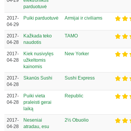
04-29
elektronikos
parduotuvė
2017-
Puiki parduotuvė
Armijai ir civiliams
04-29
2017-
Kažkada teko
TAMO
04-28
naudotis
2017-
Kiek nusivylęs
New Yorker
04-28
užkeltomis
kainomis
2017-
Skanūs Sushi
Sushi Express
04-28
2017-
Puiki vieta
Republic
04-28
praleisti gerai
laiką
2017-
Neseniai
2½ Obuolio
04-28
atradau, esu