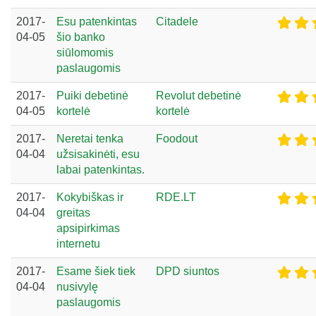
2017-
Esu patenkintas
Citadele
04-05
šio banko
siūlomomis
paslaugomis
2017-
Puiki debetinė
Revolut debetinė
04-05
kortelė
kortelė
2017-
Neretai tenka
Foodout
04-04
užsisakinėti, esu
labai patenkintas.
2017-
Kokybiškas ir
RDE.LT
04-04
greitas
apsipirkimas
internetu
2017-
Esame šiek tiek
DPD siuntos
04-04
nusivylę
paslaugomis