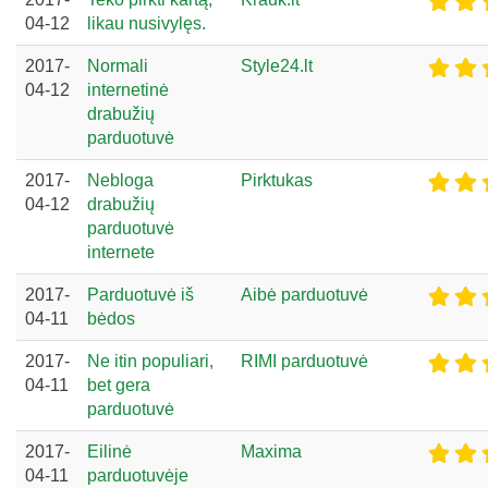
04-12
likau nusivylęs.
2017-
Normali
Style24.lt
04-12
internetinė
drabužių
parduotuvė
2017-
Nebloga
Pirktukas
04-12
drabužių
parduotuvė
internete
2017-
Parduotuvė iš
Aibė parduotuvė
04-11
bėdos
2017-
Ne itin populiari,
RIMI parduotuvė
04-11
bet gera
parduotuvė
2017-
Eilinė
Maxima
04-11
parduotuvėje