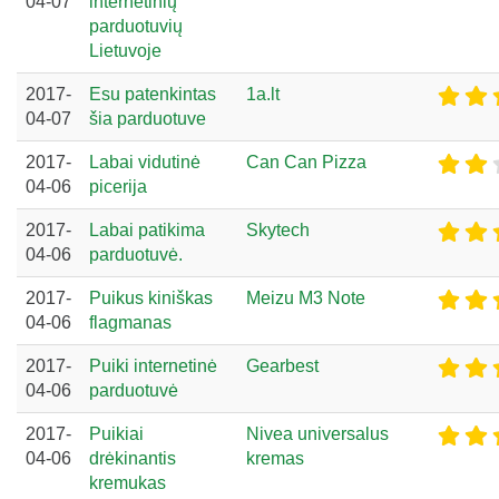
04-07
internetinių
parduotuvių
Lietuvoje
2017-
Esu patenkintas
1a.lt
04-07
šia parduotuve
2017-
Labai vidutinė
Can Can Pizza
04-06
picerija
2017-
Labai patikima
Skytech
04-06
parduotuvė.
2017-
Puikus kiniškas
Meizu M3 Note
04-06
flagmanas
2017-
Puiki internetinė
Gearbest
04-06
parduotuvė
2017-
Puikiai
Nivea universalus
04-06
drėkinantis
kremas
kremukas