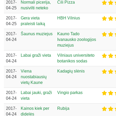
2017-
Normali picerija,
Čili Pizza
04-25
nusivilti neteko
2017-
Gera vieta
HBH Vilnius
04-25
praleisti laiką
2017-
Šaunus muziejus
Kauno Tado
04-24
Ivanausko zoologijos
muziejus
2017-
Labai graži vieta
Vilniaus universiteto
04-24
botanikos sodas
2017-
Viena
Kadagių slėnis
04-24
nuostabiausių
vietų Kaune
2017-
Labai jauki, graži
Vingio parkas
04-24
vieta
2017-
Kainos kiek per
Rubija
04-24
didelės