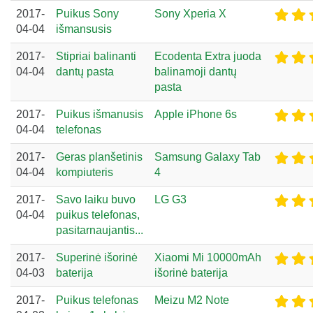
2017-
Puikus Sony
Sony Xperia X
04-04
išmansusis
2017-
Stipriai balinanti
Ecodenta Extra juoda
04-04
dantų pasta
balinamoji dantų
pasta
2017-
Puikus išmanusis
Apple iPhone 6s
04-04
telefonas
2017-
Geras planšetinis
Samsung Galaxy Tab
04-04
kompiuteris
4
2017-
Savo laiku buvo
LG G3
04-04
puikus telefonas,
pasitarnaujantis...
2017-
Superinė išorinė
Xiaomi Mi 10000mAh
04-03
baterija
išorinė baterija
2017-
Puikus telefonas
Meizu M2 Note