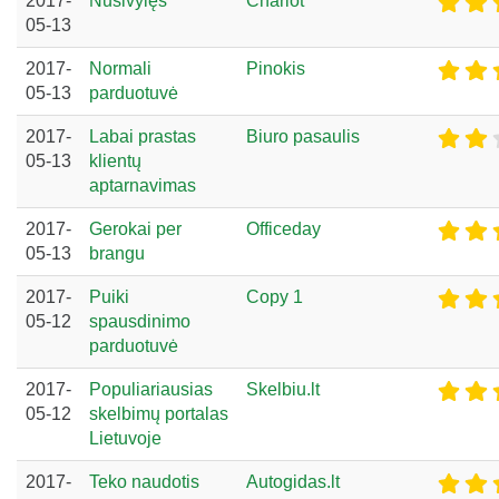
2017-
Nusivylęs
Charlot
05-13
2017-
Normali
Pinokis
05-13
parduotuvė
2017-
Labai prastas
Biuro pasaulis
05-13
klientų
aptarnavimas
2017-
Gerokai per
Officeday
05-13
brangu
2017-
Puiki
Copy 1
05-12
spausdinimo
parduotuvė
2017-
Populiariausias
Skelbiu.lt
05-12
skelbimų portalas
Lietuvoje
2017-
Teko naudotis
Autogidas.lt