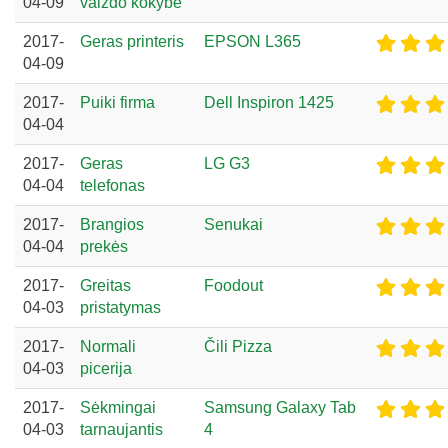
04-09
vaizdo kokybė
2017-
Geras printeris
EPSON L365
04-09
2017-
Puiki firma
Dell Inspiron 1425
04-04
2017-
Geras
LG G3
04-04
telefonas
2017-
Brangios
Senukai
04-04
prekės
2017-
Greitas
Foodout
04-03
pristatymas
2017-
Normali
Čili Pizza
04-03
picerija
2017-
Sėkmingai
Samsung Galaxy Tab
04-03
tarnaujantis
4