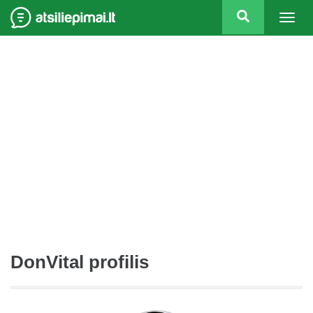
Togg
navig
DonVital profilis