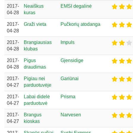
2017-
Neaiškus
EMSI degalinė
04-28
kuras
2017-
Graži vieta
Pučkorių atodanga
04-28
2017-
Brangiausias
Impuls
04-28
klubas
2017-
Pigus
Gjensidige
04-28
draudimas
2017-
Pigiau nei
Gariūnai
04-27
parduotuvėje
2017-
Labai didelė
Prisma
04-27
parduotuvė
2017-
Brangus
Narvesen
04-27
kioskas
2017-
Skanūs sušiai
Sushi Express