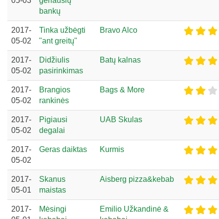
05-03
geriausių
bankų
2017-
Tinka užbėgti
Bravo Alco
05-02
"ant greitų"
2017-
Didžiulis
Batų kalnas
05-02
pasirinkimas
2017-
Brangios
Bags & More
05-02
rankinės
2017-
Pigiausi
UAB Skulas
05-02
degalai
2017-
Geras daiktas
Kurmis
05-02
2017-
Skanus
Aisberg pizza&kebab
05-01
maistas
2017-
Mėsingi
Emilio Užkandinė &