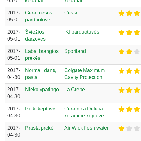
05-01
kebabai
kebabai
2017-
Gera mėsos
Cesta
05-01
parduotuvė
2017-
Šviežios
IKI parduotuvės
05-01
daržovės
2017-
Labai brangios
Sportland
05-01
prekės
2017-
Normali dantų
Colgate Maximum
04-30
pasta
Cavity Protection
2017-
Nieko ypatingo
La Crepe
04-30
2017-
Puiki keptuvė
Ceramica Delicia
04-30
keraminė keptuvė
2017-
Prasta prekė
Air Wick fresh water
04-30