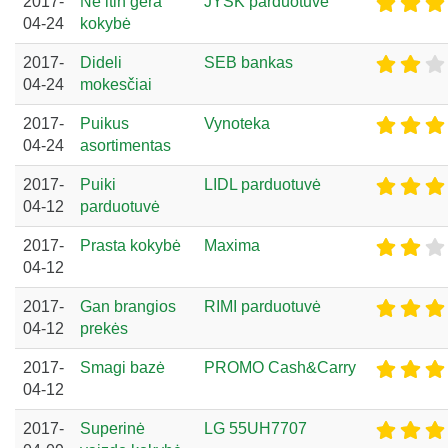
2017-
Ne itin gera
JYSK parduotuvė
04-24
kokybė
2017-
Dideli
SEB bankas
04-24
mokesčiai
2017-
Puikus
Vynoteka
04-24
asortimentas
2017-
Puiki
LIDL parduotuvė
04-12
parduotuvė
2017-
Prasta kokybė
Maxima
04-12
2017-
Gan brangios
RIMI parduotuvė
04-12
prekės
2017-
Smagi bazė
PROMO Cash&Carry
04-12
2017-
Superinė
LG 55UH7707