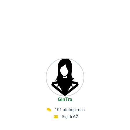
GinTra
101 atsiliepimas
Siųsti AŽ