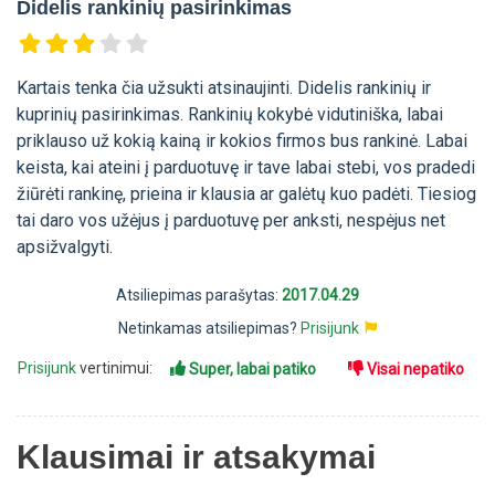
Didelis rankinių pasirinkimas
Kartais tenka čia užsukti atsinaujinti. Didelis rankinių ir
kuprinių pasirinkimas. Rankinių kokybė vidutiniška, labai
priklauso už kokią kainą ir kokios firmos bus rankinė. Labai
keista, kai ateini į parduotuvę ir tave labai stebi, vos pradedi
žiūrėti rankinę, prieina ir klausia ar galėtų kuo padėti. Tiesiog
tai daro vos užėjus į parduotuvę per anksti, nespėjus net
apsižvalgyti.
Atsiliepimas parašytas:
2017.04.29
Netinkamas atsiliepimas?
Prisijunk
Prisijunk
vertinimui:
Super, labai patiko
Visai nepatiko
Klausimai ir atsakymai