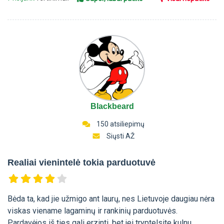
Blackbeard
150 atsiliepimų
Siųsti AŽ
Realiai vienintelė tokia parduotuvė
Bėda ta, kad jie užmigo ant laurų, nes Lietuvoje daugiau nėra
viskas viename lagaminų ir rankinių parduotuvės.
Pardavėjos iš ties gali erzinti, bet jei tryptelsite kulnu,