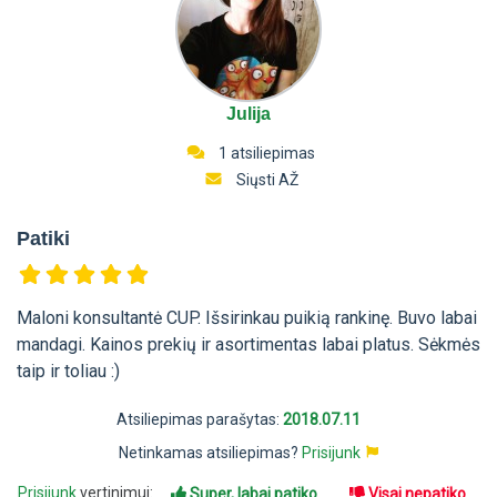
Julija
1 atsiliepimas
Siųsti AŽ
Patiki
Maloni konsultantė CUP. Išsirinkau puikią rankinę. Buvo labai
mandagi. Kainos prekių ir asortimentas labai platus. Sėkmės
taip ir toliau :)
Atsiliepimas parašytas:
2018.07.11
Netinkamas atsiliepimas?
Prisijunk
Prisijunk
vertinimui:
Super, labai patiko
Visai nepatiko