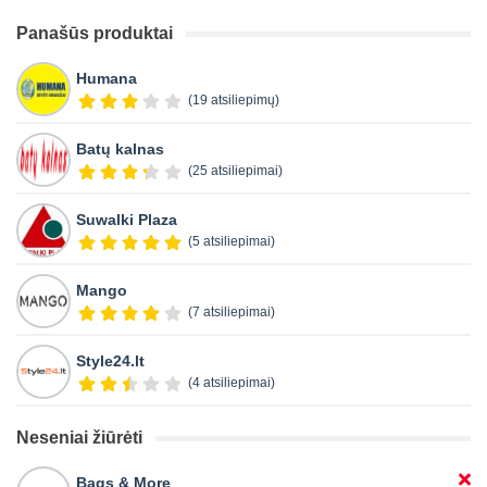
Panašūs produktai
Humana
(19 atsiliepimų)
Batų kalnas
(25 atsiliepimai)
Suwalki Plaza
(5 atsiliepimai)
Mango
(7 atsiliepimai)
Style24.lt
(4 atsiliepimai)
Neseniai žiūrėti
Bags & More