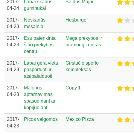
2017-
Labai skanūs
Saldūs Majai
04-24
guminukai
2017-
Neskanūs
Hesburger
04-23
mėsainiai
2017-
Esu patenkinta
Mega prekybos ir
04-23
šiuo prekybos
pramogų centras
centru
2017-
Labai gera vieta
Girstučio sporto
04-23
pasportuoti ir
kompleksas
atsipalaiduoti
2017-
Malonus
Copy 1
04-23
aptarnavimas
spasudinant ar
kopijuojant
2017-
Picos valgomos
Mexico Pizza
04-23