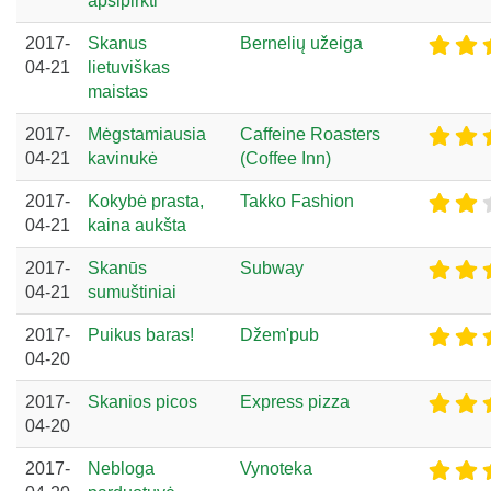
apsipirkti
2017-
Skanus
Bernelių užeiga
04-21
lietuviškas
maistas
2017-
Mėgstamiausia
Caffeine Roasters
04-21
kavinukė
(Coffee Inn)
2017-
Kokybė prasta,
Takko Fashion
04-21
kaina aukšta
2017-
Skanūs
Subway
04-21
sumuštiniai
2017-
Puikus baras!
Džem'pub
04-20
2017-
Skanios picos
Express pizza
04-20
2017-
Nebloga
Vynoteka