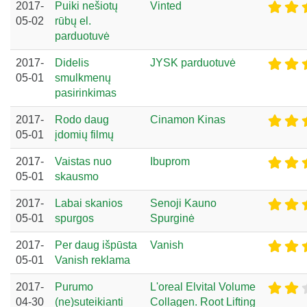
2017-
Puiki nešiotų
Vinted
05-02
rūbų el.
parduotuvė
2017-
Didelis
JYSK parduotuvė
05-01
smulkmenų
pasirinkimas
2017-
Rodo daug
Cinamon Kinas
05-01
įdomių filmų
2017-
Vaistas nuo
Ibuprom
05-01
skausmo
2017-
Labai skanios
Senoji Kauno
05-01
spurgos
Spurginė
2017-
Per daug išpūsta
Vanish
05-01
Vanish reklama
2017-
Purumo
L'oreal Elvital Volume
04-30
(ne)suteikianti
Collagen. Root Lifting