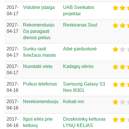
2017-
Vidutinė įstaiga
UAB Sveikatos
04-17
projektai
2017-
Rekomenduoju
Restoranas Soul
04-17
čia paragauti
dienos pietus
2017-
Sunku rasti
Aibė parduotuvė
04-17
šviežaus maisto
2017-
Nuostabi vieta
Kadagių slėnis
04-17
2017-
Puikus telefonas
Samsung Galaxy S3
04-16
Neo I9301
2017-
Nerekomenduoju
Kebab inn
04-16
2017-
Ilgos eilės prie
Druskininkų keltuvas
04-16
keltuvų
LYNŲ KELIAS