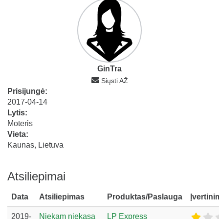
GinTra
Siųsti AŽ
Prisijungė:
2017-04-14
Lytis:
Moteris
Vieta:
Kaunas, Lietuva
Atsiliepimai
Data
Atsiliepimas
Produktas/Paslauga
Įvertin
2019-
Niekam niekasa
LP Express