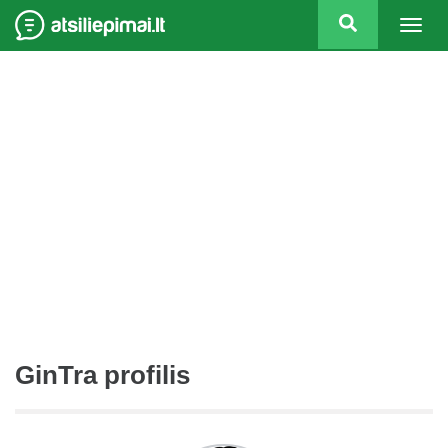
Togg
navig
GinTra profilis