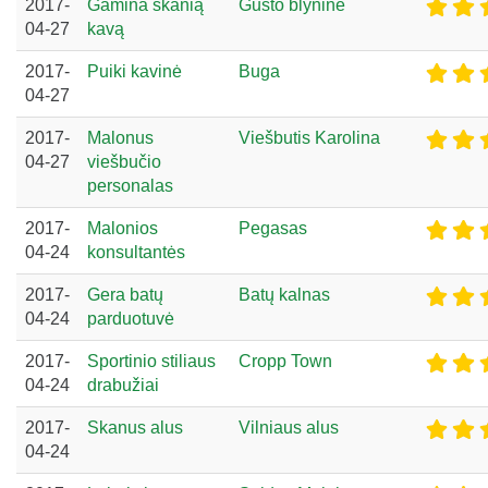
2017-
Gamina skanią
Gusto blyninė
04-27
kavą
2017-
Puiki kavinė
Buga
04-27
2017-
Malonus
Viešbutis Karolina
04-27
viešbučio
personalas
2017-
Malonios
Pegasas
04-24
konsultantės
2017-
Gera batų
Batų kalnas
04-24
parduotuvė
2017-
Sportinio stiliaus
Cropp Town
04-24
drabužiai
2017-
Skanus alus
Vilniaus alus
04-24