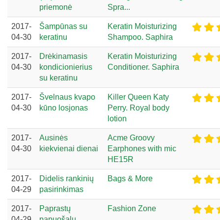
priemonė
Spra...
2017-
Šampūnas su
Keratin Moisturizing
04-30
keratinu
Shampoo. Saphira
2017-
Drėkinamasis
Keratin Moisturizing
04-30
kondicionierius
Conditioner. Saphira
su keratinu
2017-
Švelnaus kvapo
Killer Queen Katy
04-30
kūno losjonas
Perry. Royal body
lotion
2017-
Ausinės
Acme Groovy
04-30
kiekvienai dienai
Earphones with mic
HE15R
2017-
Didelis rankinių
Bags & More
04-29
pasirinkimas
2017-
Paprastų
Fashion Zone
04-29
papuošalų