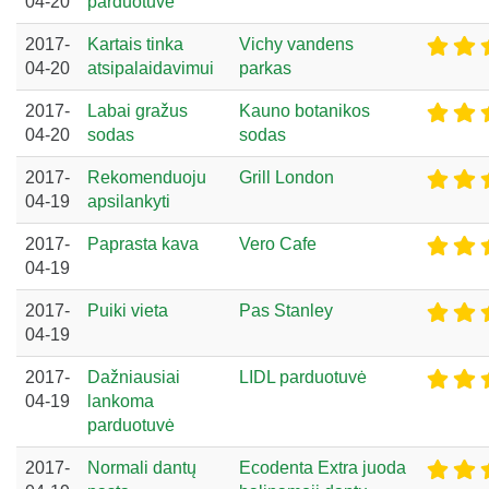
04-20
parduotuvė
2017-
Kartais tinka
Vichy vandens
04-20
atsipalaidavimui
parkas
2017-
Labai gražus
Kauno botanikos
04-20
sodas
sodas
2017-
Rekomenduoju
Grill London
04-19
apsilankyti
2017-
Paprasta kava
Vero Cafe
04-19
2017-
Puiki vieta
Pas Stanley
04-19
2017-
Dažniausiai
LIDL parduotuvė
04-19
lankoma
parduotuvė
2017-
Normali dantų
Ecodenta Extra juoda