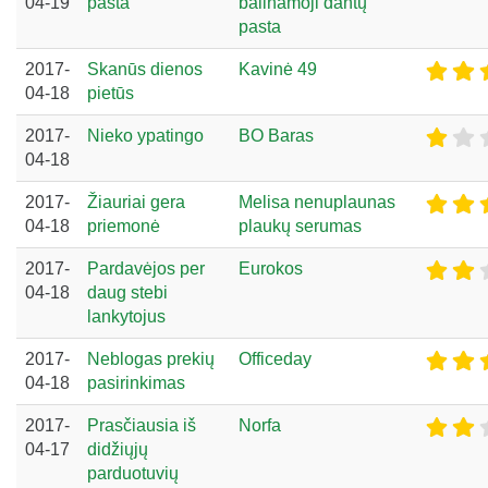
04-19
pasta
balinamoji dantų
pasta
2017-
Skanūs dienos
Kavinė 49
04-18
pietūs
2017-
Nieko ypatingo
BO Baras
04-18
2017-
Žiauriai gera
Melisa nenuplaunas
04-18
priemonė
plaukų serumas
2017-
Pardavėjos per
Eurokos
04-18
daug stebi
lankytojus
2017-
Neblogas prekių
Officeday
04-18
pasirinkimas
2017-
Prasčiausia iš
Norfa
04-17
didžiųjų
parduotuvių