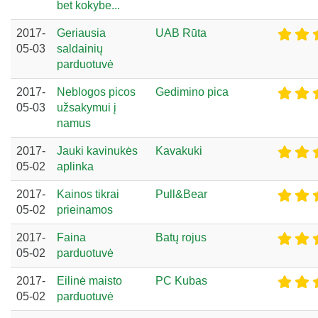
bet kokybe...
2017-
Geriausia
UAB Rūta
05-03
saldainių
parduotuvė
2017-
Neblogos picos
Gedimino pica
05-03
užsakymui į
namus
2017-
Jauki kavinukės
Kavakuki
05-02
aplinka
2017-
Kainos tikrai
Pull&Bear
05-02
prieinamos
2017-
Faina
Batų rojus
05-02
parduotuvė
2017-
Eilinė maisto
PC Kubas
05-02
parduotuvė