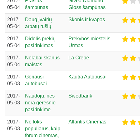
2017-
Prastas
Nivea Diamond
05-04
šampūnas
Gloss šampūnas
2017-
Daug įvairių
Skonis ir kvapas
05-04
arbatų rūšių
2017-
Didelis prekių
Prekybos miestelis
05-04
pasirinkimas
Urmas
2017-
Nelabai skanus
La Crepe
05-04
maistas
2017-
Geriausi
Kautra Autobusai
05-03
autobusai
2017-
Naudoju, nes
Swedbank
05-03
nėra geresnio
pasirinkimo
2017-
Ne toks
Atlantis Cinemas
05-03
populiarus, kaip
forum cinemas,