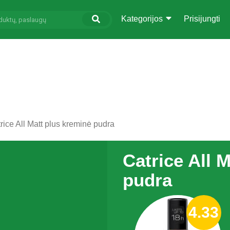
Kategorijos
Prisijungti
rice All Matt plus kreminė pudra
Catrice All 
pudra
4.33