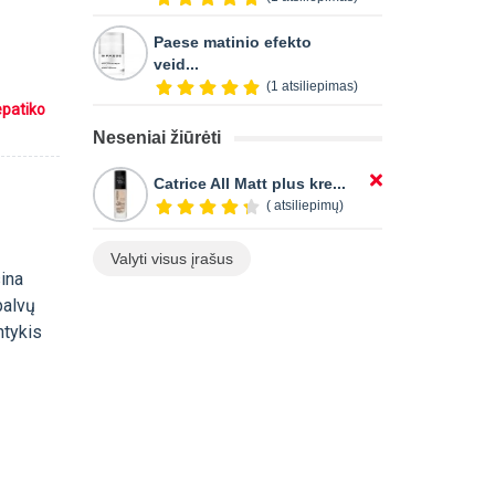
Paese matinio efekto
veid...
(1 atsiliepimas)
epatiko
Neseniai žiūrėti
Catrice All Matt plus kre...
( atsiliepimų)
Valyti visus įrašus
sina
palvų
ntykis