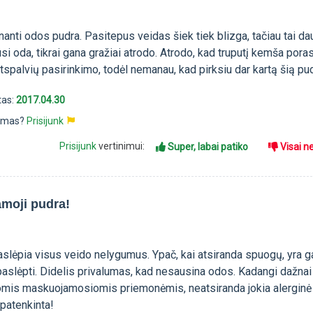
anti odos pudra. Pasitepus veidas šiek tiek blizga, tačiau tai da
usi oda, tikrai gana gražiai atrodo. Atrodo, kad truputį kemša poras
tspalvių pasirinkimo, todėl nemanau, kad pirksiu dar kartą šią pu
tas:
2017.04.30
pimas?
Prisijunk
Prisijunk
vertinimui:
Super, labai patiko
Visai n
moji pudra!
paslėpia visus veido nelygumus. Ypač, kai atsiranda spuogų, yra 
paslėpti. Didelis privalumas, kad nesausina odos. Kadangi dažna
tomis maskuojamosiomis priemonėmis, neatsiranda jokia alerginė
 patenkinta!