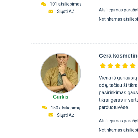
101 atsiliepimas
Atsiliepimas parašy
Siųsti AŽ
Netinkamas atsilie
Gera kosmetin
Viena iš geriausių
odą, tačiau ši tik
pasirinkimas gausu
Gurkis
tikrai geras ir ve
parduotuvėse.
150 atsiliepimų
Siųsti AŽ
Atsiliepimas parašy
Netinkamas atsilie