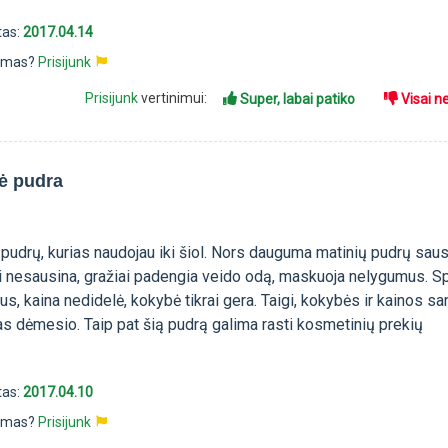
tas:
2017.04.14
pimas?
Prisijunk
Prisijunk
vertinimui:
Super, labai patiko
Visai n
ė pudra
 pudrų, kurias naudojau iki šiol. Nors dauguma matinių pudrų sau
rai nesausina, gražiai padengia veido odą, maskuoja nelygumus. S
s, kaina nedidelė, kokybė tikrai gera. Taigi, kokybės ir kainos sa
rtas dėmesio. Taip pat šią pudrą galima rasti kosmetinių prekių
tas:
2017.04.10
pimas?
Prisijunk