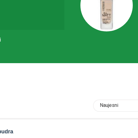
i
Naujesni
pudra