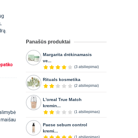
ug
,
drą.
Panašūs produktai
Margarita drėkinamasis
ve...
epatiko
(3 atsiliepimai)
Rituals kosmetika
(2 atsiliepimai)
L'oreal True Match
kremin...
galimybė
(1 atsiliepimas)
i maišau
Paese sebum control
kremi...
(1 atsiliepimas)