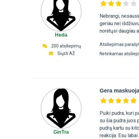
Nebrangi, nesausin
geriau nei išdžiuv
norėtųsi daugiau a
Heda
Atsiliepimas parašy
200 atsiliepimų
Siųsti AŽ
Netinkamas atsilie
Gera maskuoja
Puiki pudra, kuri 
su šia pudra juos 
pudrą kartu su ki
GinTra
reakcija. Esu labai