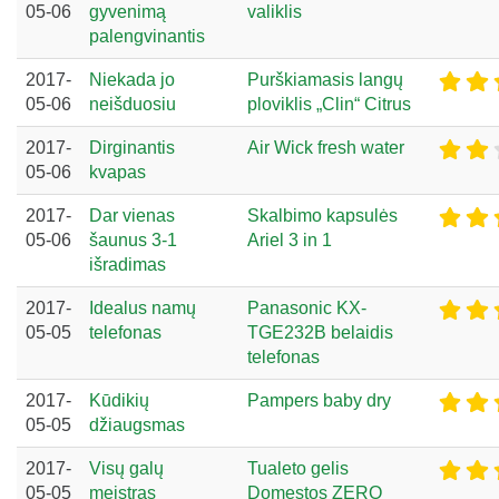
05-06
gyvenimą
valiklis
palengvinantis
2017-
Niekada jo
Purškiamasis langų
05-06
neišduosiu
ploviklis „Clin“ Citrus
2017-
Dirginantis
Air Wick fresh water
05-06
kvapas
2017-
Dar vienas
Skalbimo kapsulės
05-06
šaunus 3-1
Ariel 3 in 1
išradimas
2017-
Idealus namų
Panasonic KX-
05-05
telefonas
TGE232B belaidis
telefonas
2017-
Kūdikių
Pampers baby dry
05-05
džiaugsmas
2017-
Visų galų
Tualeto gelis
05-05
meistras
Domestos ZERO