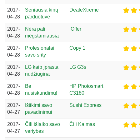
2017-
Seniausia kinų
DealeXtreme
04-28
parduotuvė
2017-
Nėra pati
iOffer
04-28
mėgstamiausia
2017-
Profesionalai
Copy 1
04-28
savo srity
2017-
LG kaip įprasta
LG G3s
04-28
nudžiugina
2017-
Be
HP Photosmart
04-28
nusiskundimų!
C3180
2017-
Ištikimi savo
Sushi Express
04-27
pavadinimui
2017-
Čili išlaiko savo
Čili Kaimas
04-27
vertybes