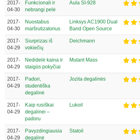
2017-
Funkcionali ir
Aula SI-928
04-30
nebrangi pelė
2017-
Nuostabus
Linksys AC1900 Dual
04-30
maršrutizatorius
Band Open Source
2017-
Siurprizas iš
Deichmann
04-29
vokiečių
2017-
Nedidelė kaina ir
Mutant Mass
04-29
staigūs pokyčiai
2017-
Padori,
Jozita degalinės
04-29
studentiška
degalinė
2017-
Kaip rusiškai
Lukoil
04-29
degalinei –
padoru
2017-
Pavyzdingiausia
Statoil
04-29
degalinė