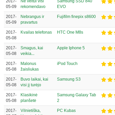
2017-
Ne veltui visi
Samsung SSD 840
05-09
rekomendavo
EVO
2017-
Nebrangus ir
Fujifilm finepix s8600
05-09
pravartus
2017-
Kvailas telefonas
HTC One M8s
05-08
2017-
Smagus, kai
Apple Iphone 5
05-08
veikia...
2017-
Malonus
iPod Touch
05-08
žaisliukas
2017-
Buvo laikai, kai
Samsung S3
05-08
visi jį turėjo
2017-
Klasikinė
Samsung Galaxy Tab
05-08
planšetė
2
2017-
Vilnietiška,
PC Kubas