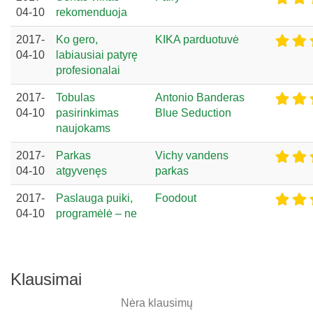
04-10
rekomenduoja
2017-
Ko gero,
KIKA parduotuvė
04-10
labiausiai patyrę
profesionalai
2017-
Tobulas
Antonio Banderas
04-10
pasirinkimas
Blue Seduction
naujokams
2017-
Parkas
Vichy vandens
04-10
atgyvenęs
parkas
2017-
Paslauga puiki,
Foodout
04-10
programėlė – ne
Klausimai
Nėra klausimų