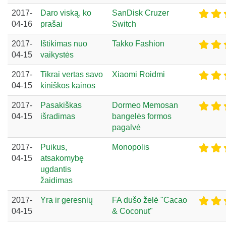
2017-
Daro viską, ko
SanDisk Cruzer
04-16
prašai
Switch
2017-
Ištikimas nuo
Takko Fashion
04-15
vaikystės
2017-
Tikrai vertas savo
Xiaomi Roidmi
04-15
kiniškos kainos
2017-
Pasakiškas
Dormeo Memosan
04-15
išradimas
bangelės formos
pagalvė
2017-
Puikus,
Monopolis
04-15
atsakomybę
ugdantis
žaidimas
2017-
Yra ir geresnių
FA dušo želė "Cacao
04-15
& Coconut"