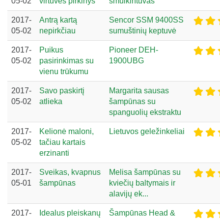
05-02
virtuvės pirkinys
smulkintuvas
2017-
Antrą kartą
Sencor SSM 9400SS
05-02
nepirkčiau
sumuštinių keptuvė
2017-
Puikus
Pioneer DEH-
05-02
pasirinkimas su
1900UBG
vienu trūkumu
2017-
Savo paskirtį
Margarita sausas
05-02
atlieka
šampūnas su
spanguolių ekstraktu
2017-
Kelionė maloni,
Lietuvos geležinkeliai
05-02
tačiau kartais
erzinanti
2017-
Sveikas, kvapnus
Melisa šampūnas su
05-01
šampūnas
kviečių baltymais ir
alavijų ek...
2017-
Idealus pleiskanų
Šampūnas Head &