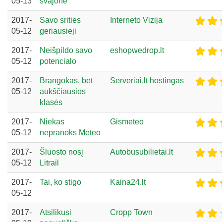
05-13
svajonė
2017-
Savo srities
Interneto Vizija
05-12
geriausieji
2017-
Neišpildo savo
eshopwedrop.lt
05-12
potencialo
2017-
Brangokas, bet
Serveriai.lt hostingas
05-12
aukščiausios
klasės
2017-
Niekas
Gismeteo
05-12
nepranoks Meteo
2017-
Šluosto nosį
Autobusubilietai.lt
05-12
Litrail
2017-
Tai, ko stigo
Kaina24.lt
05-12
2017-
Atsilikusi
Cropp Town