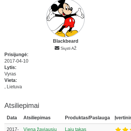
Blackbeard
Siųsti AŽ
Prisijungė:
2017-04-10
Lytis:
Vyras
Vieta:
, Lietuva
Atsiliepimai
Data
Atsiliepimas
Produktas/Paslauga
Įvertin
2017-
Viena žaviausių
Lajų takas