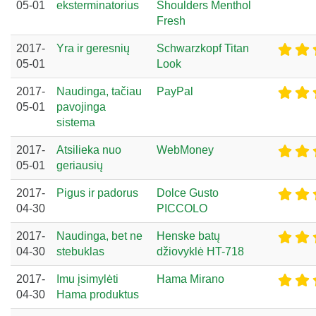
05-01
eksterminatorius
Shoulders Menthol
Fresh
2017-
Yra ir geresnių
Schwarzkopf Titan
05-01
Look
2017-
Naudinga, tačiau
PayPal
05-01
pavojinga
sistema
2017-
Atsilieka nuo
WebMoney
05-01
geriausių
2017-
Pigus ir padorus
Dolce Gusto
04-30
PICCOLO
2017-
Naudinga, bet ne
Henske batų
04-30
stebuklas
džiovyklė HT-718
2017-
Imu įsimylėti
Hama Mirano
04-30
Hama produktus