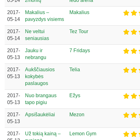
05-14
žmonių
ledo arena
2017-
Makalius –
Makalius
05-14
pavyzdys visiems
2017-
Ne veltui
Tez Tour
05-14
seniausias
2017-
Jauku ir
7 Fridays
05-13
nebrangu
2017-
Aukščiausios
Telia
05-13
kokybės
paslaugos
2017-
Nuo brangaus
Ežys
05-13
tapo pigiu
2017-
Apsišaukėliai
Mezon
05-13
2017-
Už tokią kainą –
Lemon Gym