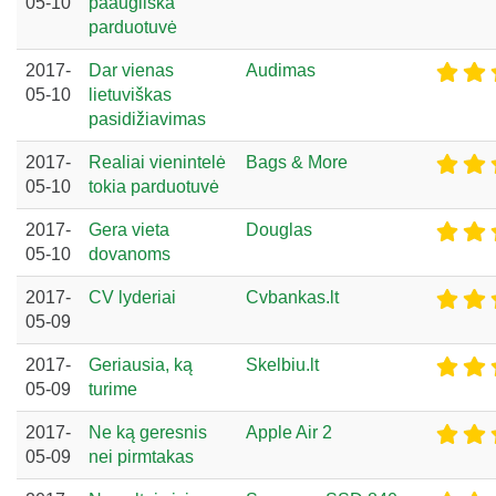
05-10
paaugliška
parduotuvė
2017-
Dar vienas
Audimas
05-10
lietuviškas
pasidižiavimas
2017-
Realiai vienintelė
Bags & More
05-10
tokia parduotuvė
2017-
Gera vieta
Douglas
05-10
dovanoms
2017-
CV lyderiai
Cvbankas.lt
05-09
2017-
Geriausia, ką
Skelbiu.lt
05-09
turime
2017-
Ne ką geresnis
Apple Air 2
05-09
nei pirmtakas