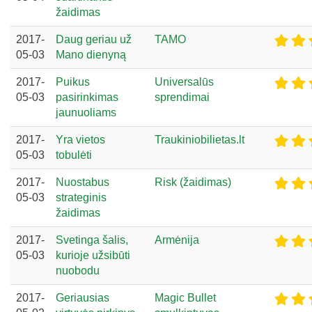
žaidimas
2017-
Daug geriau už
TAMO
05-03
Mano dienyną
2017-
Puikus
Universalūs
05-03
pasirinkimas
sprendimai
jaunuoliams
2017-
Yra vietos
Traukiniobilietas.lt
05-03
tobulėti
2017-
Nuostabus
Risk (žaidimas)
05-03
strateginis
žaidimas
2017-
Svetinga šalis,
Armėnija
05-03
kurioje užsibūti
nuobodu
2017-
Geriausias
Magic Bullet