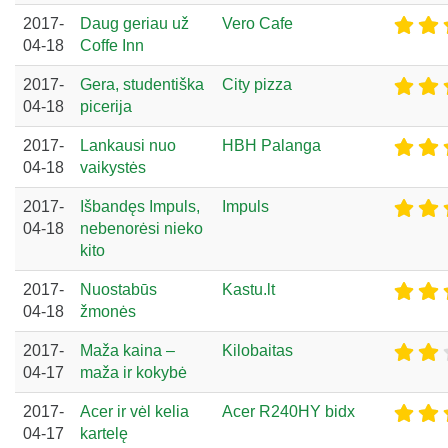
2017-
Daug geriau už
Vero Cafe
04-18
Coffe Inn
2017-
Gera, studentiška
City pizza
04-18
picerija
2017-
Lankausi nuo
HBH Palanga
04-18
vaikystės
2017-
Išbandęs Impuls,
Impuls
04-18
nebenorėsi nieko
kito
2017-
Nuostabūs
Kastu.lt
04-18
žmonės
2017-
Maža kaina –
Kilobaitas
04-17
maža ir kokybė
2017-
Acer ir vėl kelia
Acer R240HY bidx
04-17
kartelę