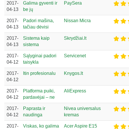
2017-
Galima gyventi ir
PaySera
04-13
be jų
2017-
Padori mašina,
Nissan Micra
04-13
tačiau dėvisi
2017-
Sistema kaip
Skrydžiai.lt
04-13
sistema
2017-
Sąlyginai padori
Servicenet
04-12
taisykla
2017-
Itin profesionalu
Knygos.lt
04-12
2017-
Platforma puiki,
AliExpress
04-12
pardavėjai – ne
2017-
Paprasta ir
Nivea universalus
04-12
naudinga
kremas
2017-
Viskas, ko galima
Acer Aspire E15