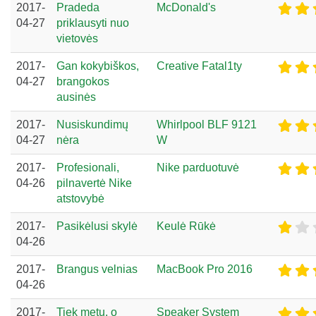
2017-
Pradeda
McDonald's
04-27
priklausyti nuo
vietovės
2017-
Gan kokybiškos,
Creative Fatal1ty
04-27
brangokos
ausinės
2017-
Nusiskundimų
Whirlpool BLF 9121
04-27
nėra
W
2017-
Profesionali,
Nike parduotuvė
04-26
pilnavertė Nike
atstovybė
2017-
Pasikėlusi skylė
Keulė Rūkė
04-26
2017-
Brangus velnias
MacBook Pro 2016
04-26
2017-
Tiek metų, o
Speaker System