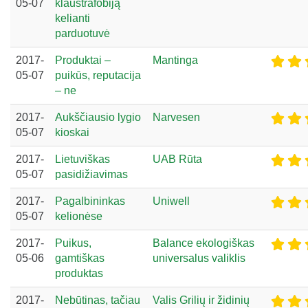
05-07
klaustrafobiją
kelianti
parduotuvė
2017-
Produktai –
Mantinga
05-07
puikūs, reputacija
– ne
2017-
Aukščiausio lygio
Narvesen
05-07
kioskai
2017-
Lietuviškas
UAB Rūta
05-07
pasidižiavimas
2017-
Pagalbininkas
Uniwell
05-07
kelionėse
2017-
Puikus,
Balance ekologiškas
05-06
gamtiškas
universalus valiklis
produktas
2017-
Nebūtinas, tačiau
Valis Grilių ir židinių