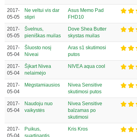
2017-
Ne veltui vis dar
Asus Memo Pad
05-05
stipri
FHD10
2017-
Švelnus,
Dove Shea Butter
05-05
pieniškas muilas
skystas muilas
2017-
Šluosto nosį
Aras s1 skutimosi
05-04
Niveai
putos
2017-
Šįkart Nivea
NIVEA aqua cool
05-04
nelaimėjo
2017-
Mėgstamiausios
Nivea Sensitive
05-04
skutimosi putos
2017-
Naudoju nuo
Nivea Sensitive
05-04
vaikystės
balzamas po
skutimosi
2017-
Puikus,
Kris Kros
05-04
suartinantis