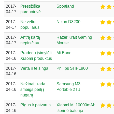
2017-
Prestižiška
Sportland
04-17
parduotuvė
2017-
Ne veltui
Nikon D3200
04-17
populiarus
2017-
Antrą kartą
Razer Krait Gaming
04-17
nepirkčiau
Mouse
2017-
Pradedu įsimylėti
Mi Band
04-16
Xiaomi produktus
2017-
Verta ir teisinga
Philips SHP1900
04-16
2017-
Nežinai, kada
Samsung M3
04-16
smeigs peilį į
Portable 2TB
nugarą
2017-
Pigus ir patvarus
Xiaomi Mi 10000mAh
04-16
išorinė baterija