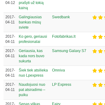
04-12
prašyti už tokią
kainą
2017-
Galingiausias
Swedbank
04-11
bankas mūsų
sviete
2017-
Ko gero, geriausi
Fotofabrikas.lt
04-11
profesionalai
2017-
Geriausia, kas
Samsung Galaxy S7
04-11
kada nors buvo
sukurta
2017-
Šiek tiek atsilieka
Omniva
04-11
nuo Lpexpress
2017-
Naudojuosi nuo
LP Express
04-11
pat atsiradimo –
puiku
2017-
Senas vilkas
Fairy