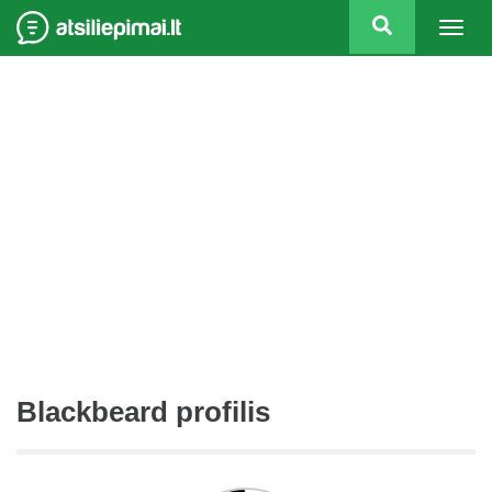
Togg
navig
Blackbeard profilis