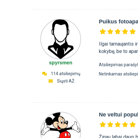
Puikus fotoap
Ilgai tarnaujantis 
kokybę, be to apara
spyrsmen
Atsiliepimas parašy
114 atsiliepimų
Netinkamas atsilie
Siųsti AŽ
Ne veltui popu
Žinau labai daug ž