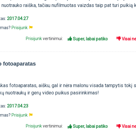
ik nuotrauko raiška, tačiau nufilmuotas vaizdas taip pat turi puikią
tas:
2017.04.27
pimas?
Prisijunk
Prisijunk
vertinimui:
Super, labai patiko
Visai n
o fotoaparatas
škas fotoaparatas, aišku, gal ir nėra malonu visada tampytis tokį s
kų nuotraukų ir gerų video puikus pasirinkimas!
tas:
2017.04.23
pimas?
Prisijunk
Prisijunk
vertinimui:
Super, labai patiko
Visai n