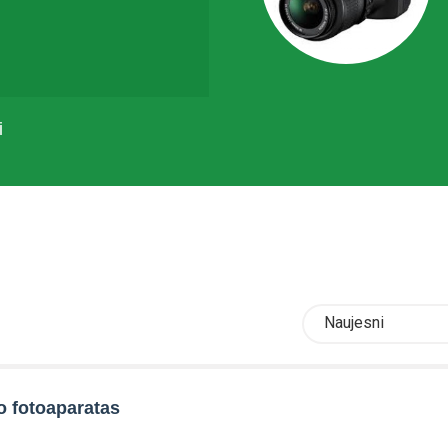
i
Naujesni
o fotoaparatas