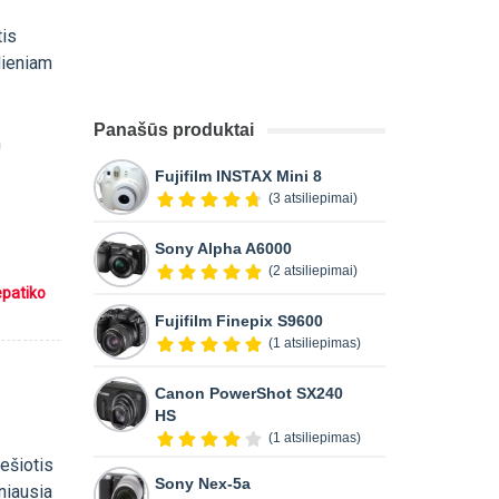
tis
dieniam
Panašūs produktai
m
Fujifilm INSTAX Mini 8
(3 atsiliepimai)
Sony Alpha A6000
(2 atsiliepimai)
epatiko
Fujifilm Finepix S9600
(1 atsiliepimas)
Canon PowerShot SX240
HS
(1 atsiliepimas)
nešiotis
Sony Nex-5a
niausia