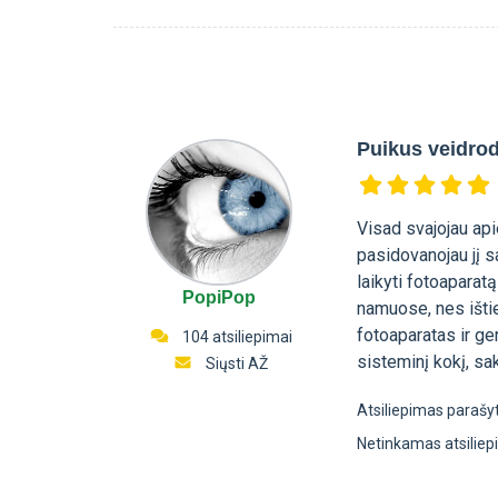
Puikus veidrod
Visad svajojau api
pasidovanojau jį 
laikyti fotoaparat
PopiPop
namuose, nes ištie
fotoaparatas ir ge
104 atsiliepimai
sisteminį kokį, sak
Siųsti AŽ
Atsiliepimas parašy
Netinkamas atsilie