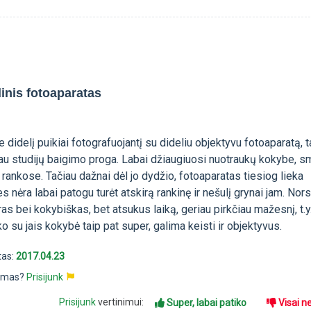
inis fotoaparatas
e didelį puikiai fotografuojantį su dideliu objektyvu fotoaparatą, 
sau studijų baigimo proga. Labai džiaugiuosi nuotraukų kokybe, 
ą rankose. Tačiau dažnai dėl jo dydžio, fotoaparatas tiesiog lieka
s nėra labai patogu turėt atskirą rankinę ir nešulį grynai jam. Nor
ras bei kokybiškas, bet atsukus laiką, geriau pirkčiau mažesnį, t.y
o su jais kokybė taip pat super, galima keisti ir objektyvus.
tas:
2017.04.23
pimas?
Prisijunk
Prisijunk
vertinimui:
Super, labai patiko
Visai n