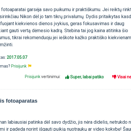
 fotoaparatai garsėja savo puikumu ir praktiškumu. Jei reiktų rink
irinkčiau Nikon dėl jo tam tikrų privalumų. Dydis pritaikytas kas
afuojant kiekvienos dienos įvykius, geras fokusavimas ir daug
ant gauti vertą dėmesio kadrą. Stebina tai jog kaina atitinka šio
umus, tikrai rekomenduoju jei ieškote kažko praktiško kiekviena
mžinti.
tas:
2017.05.07
pimas?
Prisijunk
Prisijunk
vertinimui:
Super, labai patiko
Visai n
is fotoaparatas
an labiausiai patinka dėl savo dydžio, jis nėra didelis, netrukdo 
mi ir padeda norint išgauti puikią nuotraukų ar video kokybę! Šau