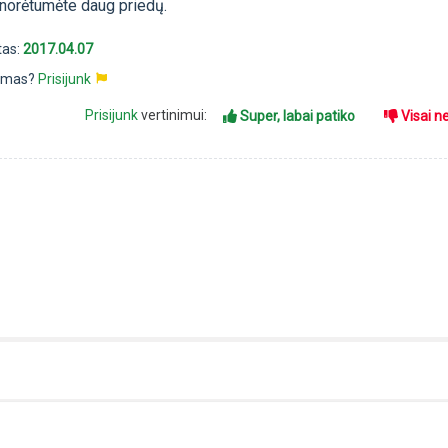
sinorėtumėte daug priedų.
tas:
2017.04.07
pimas?
Prisijunk
Prisijunk
vertinimui:
Super, labai patiko
Visai n