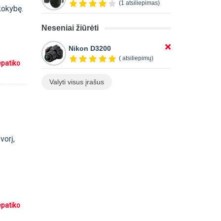
(1 atsiliepimas)
 kokybę.
Neseniai žiūrėti
Nikon D3200
( atsiliepimų)
epatiko
Valyti visus įrašus
vorį,
epatiko