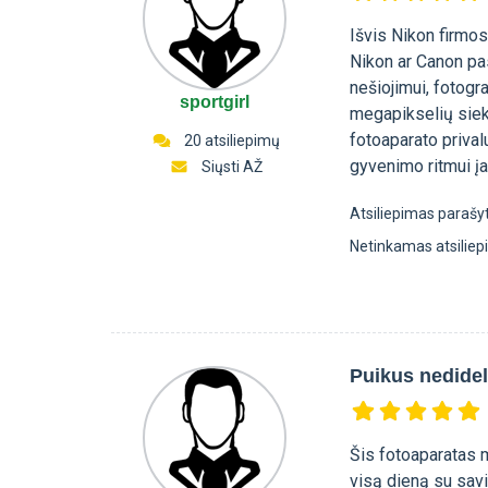
Išvis Nikon firmos
Nikon ar Canon pas
nešiojimui, fotogr
sportgirl
megapikselių sieki
fotoaparato prival
20 atsiliepimų
gyvenimo ritmui įa
Siųsti AŽ
Atsiliepimas parašy
Netinkamas atsilie
Puikus nedidel
Šis fotoaparatas m
visą dieną su savi