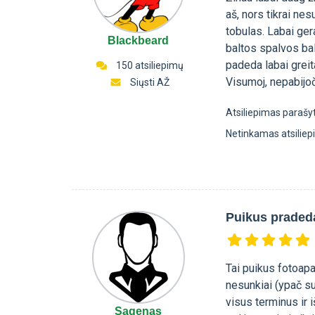
aš, nors tikrai ne
tobulas. Labai ge
Blackbeard
baltos spalvos bala
padeda labai greit
150 atsiliepimų
Visumoj, nepabijoč
Siųsti AŽ
Atsiliepimas parašy
Netinkamas atsilie
Puikus praded
Tai puikus fotoap
nesunkiai (ypač su
visus terminus ir 
Sagenas