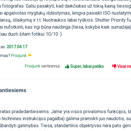
su fotografas. Galiu pasakyti, kad daikčiukas už tokią kainą tiesio
rai apgalvotas mygtukų išdėstymas, lengva pasiekt ISO nustatym
nsą, išlaikymą ir t.t. Nuotraukos labai ryškios. Shutter Priority fu
ai nufotkinti, kas irgi būna naudinga (tiesa, kokybė kiek sumažėja)
iau duoti šitam fotikui 10/10 :)
tas:
2017.04.17
pimas?
Prisijunk
Prisijunk
vertinimui:
Super, labai patiko
Visai n
antiesiems
aratas pradedantiesiems. Jame yra visos privalomos funkcijos, t
 techninės instrukcijos pagalba) galima pramokti juo naudotis, su
išbandyti galimybės. Tiesa, standartinis objektyvas nėra pats geri