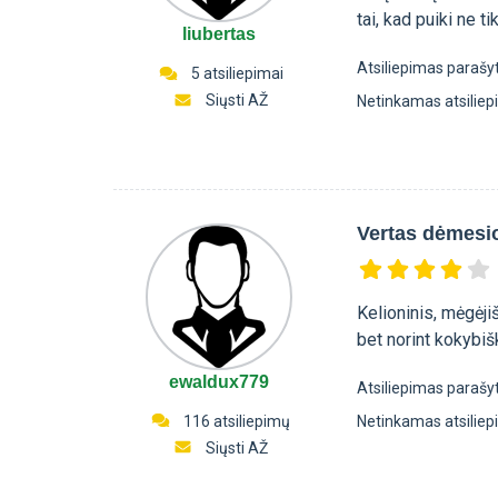
tai, kad puiki ne t
liubertas
Atsiliepimas parašy
5 atsiliepimai
Siųsti AŽ
Netinkamas atsilie
Vertas dėmesi
Kelioninis, mėgėji
bet norint kokybiš
ewaldux779
Atsiliepimas parašy
116 atsiliepimų
Netinkamas atsilie
Siųsti AŽ