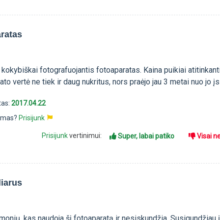
aratas
ir kokybiškai fotografuojantis fotoaparatas. Kaina puikiai atitinkant
to vertė ne tiek ir daug nukritus, nors praėjo jau 3 metai nuo jo į
tas:
2017.04.22
pimas?
Prisijunk
Prisijunk
vertinimui:
Super, labai patiko
Visai n
liarus
monių, kas naudoja šį fotoaparatą ir nesiskundžia. Susigundžiau įs