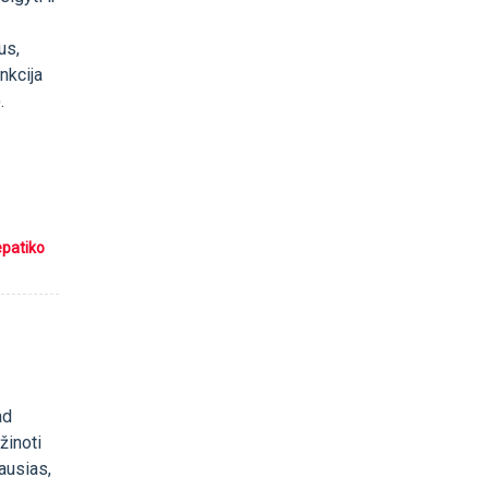
g
us,
nkcija
.
epatiko
ad
žinoti
ausias,