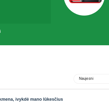
i
Naujesni
ikmena, ivykdė mano lūkesčius