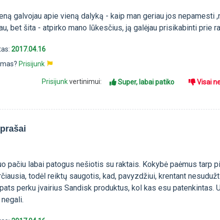
meną galvojau apie vieną dalyką - kaip man geriau jos nepamesti 
, bet šita - atpirko mano lūkesčius, ją galėjau prisikabinti prie ra
tas:
2017.04.16
pimas?
Prisijunk
Prisijunk
vertinimui:
Super, labai patiko
Visai n
 prašai
tuo pačiu labai patogus nešiotis su raktais. Kokybė paėmus tarp p
irčiausia, todėl reiktų saugotis, kad, pavyzdžiui, krentant nesudužt
ats perku įvairius Sandisk produktus, kol kas esu patenkintas. 
 negali.