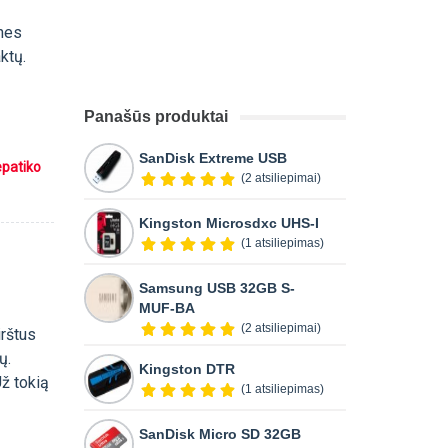
,nes
ktų.
Panašūs produktai
SanDisk Extreme USB
epatiko
(2 atsiliepimai)
Kingston Microsdxc UHS-I
(1 atsiliepimas)
Samsung USB 32GB S-
MUF-BA
(2 atsiliepimai)
irštus
ų.
Kingston DTR
Už tokią
(1 atsiliepimas)
SanDisk Micro SD 32GB