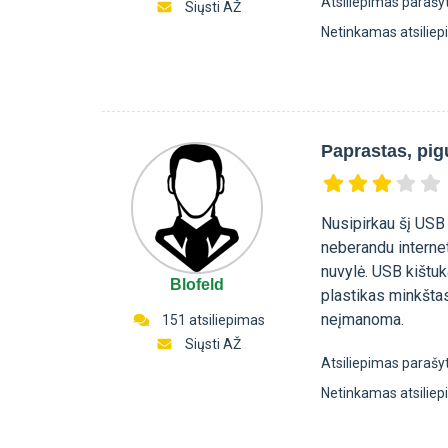
Atsiliepimas parašy
Siųsti AŽ
Netinkamas atsilie
Paprastas, pig
Nusipirkau šį USB 
neberandu internet
nuvylė. USB kištuk
Blofeld
plastikas minkštas
neįmanoma.
151 atsiliepimas
Siųsti AŽ
Atsiliepimas parašy
Netinkamas atsilie