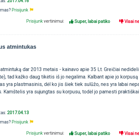
tas:
2017.04.16
pimas?
Prisijunk
Prisijunk
vertinimui:
Super, labai patiko
Visai n
us atmintukas
atmintuką dar 2013 metais - kainavo apie 35 Lt. Greičiai nedideli 
e), tad kažko daug tikėtis iš jo negalima. Kalbant apie jo korpusą
as yra plastmasinis, dėl ko jis šiek tiek sulūžo, nes yra labai nep
. Kamštelis yra sujungtas su korpusu, todėl jo pamesti praktiška
tas:
2017.04.13
pimas?
Prisijunk
Prisijunk
vertinimui:
Super, labai patiko
Visai n