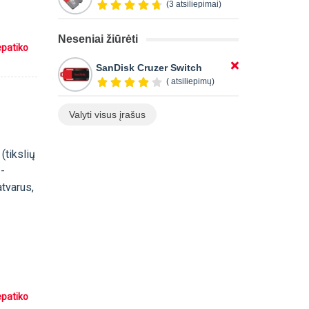
(3 atsiliepimai)
Neseniai žiūrėti
epatiko
SanDisk Cruzer Switch
( atsiliepimų)
Valyti visus įrašus
(tikslių
 -
atvarus,
i
epatiko