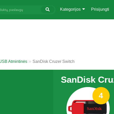
Kategorijos
Prisijungti
USB Atmintinės
SanDisk Cruzer Switch
SanDisk Cru
4