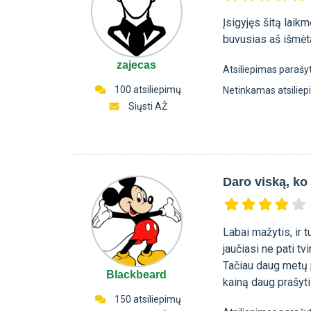
Įsigyjęs šitą laik
buvusias aš išmėtau
zajecas
Atsiliepimas parašy
100 atsiliepimų
Netinkamas atsilie
Siųsti AŽ
Daro viską, ko
Labai mažytis, ir 
jaučiasi ne pati tv
Tačiau daug metų p
Blackbeard
kainą daug prašyti
150 atsiliepimų