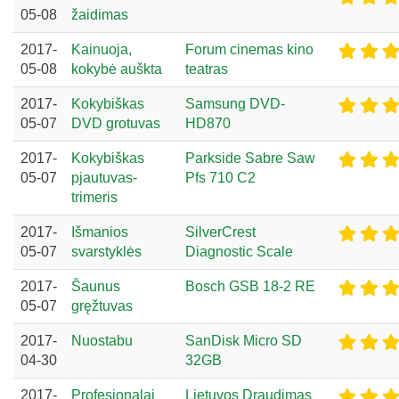
05-08
žaidimas
2017-
Kainuoja,
Forum cinemas kino
05-08
kokybė auškta
teatras
2017-
Kokybiškas
Samsung DVD-
05-07
DVD grotuvas
HD870
2017-
Kokybiškas
Parkside Sabre Saw
05-07
pjautuvas-
Pfs 710 C2
trimeris
2017-
Išmanios
SilverCrest
05-07
svarstyklės
Diagnostic Scale
2017-
Šaunus
Bosch GSB 18-2 RE
05-07
gręžtuvas
2017-
Nuostabu
SanDisk Micro SD
04-30
32GB
2017-
Profesionalai
Lietuvos Draudimas