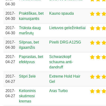
04-30
2017-
Praktiškas, bet
Kauno spauda
04-30
kainuojantis
2017-
Trūksta daug
Lietuvos geležinkeliai
04-30
maršrutų
2017-
Silpnas, bet
Pirelli DRG A125G
04-30
ilgaamžis
2017-
Paprastas, bet
Schwarzkopf
04-27
efektyvus
schauma anti-
dandruff
2017-
Stipri želė
Extreme Hold Hair
04-27
Gel
2017-
Kelioninis
Aras Turbo
04-27
skutimosi
kremas