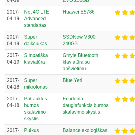
04-19
EVO 250GB
2017-
Net 4G LTE
Huawei E5786
04-19
Advanced
standartas
2017-
Super
SSDNow V300
04-19
daikčiukas
240GB
2017-
Simpatiška
Gmyle Bluetooth
04-19
klaviatūra
klaviatūra su
apšvietimu
2017-
Super
Blue Yeti
04-18
mikrofonas
2017-
Patrauklus
Ecodenta
04-18
burnos
daugiafunkcis burnos
skalavimo
skalavimo skystis
skystis
2017-
Puikus
Balance ekologiškas