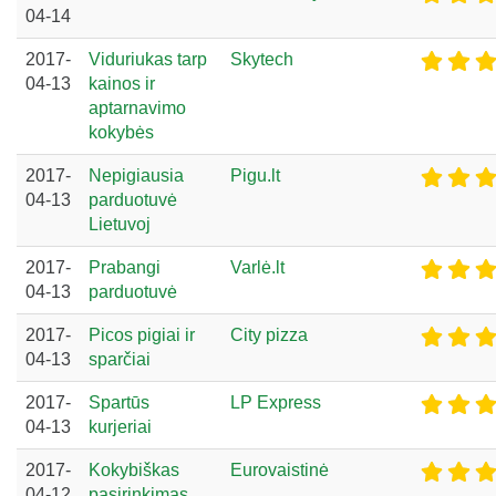
04-14
2017-
Viduriukas tarp
Skytech
04-13
kainos ir
aptarnavimo
kokybės
2017-
Nepigiausia
Pigu.lt
04-13
parduotuvė
Lietuvoj
2017-
Prabangi
Varlė.lt
04-13
parduotuvė
2017-
Picos pigiai ir
City pizza
04-13
sparčiai
2017-
Spartūs
LP Express
04-13
kurjeriai
2017-
Kokybiškas
Eurovaistinė
04-12
pasirinkimas