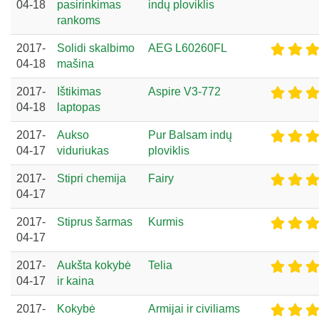
04-18
pasirinkimas
indų ploviklis
rankoms
2017-
Solidi skalbimo
AEG L60260FL
04-18
mašina
2017-
Ištikimas
Aspire V3-772
04-18
laptopas
2017-
Aukso
Pur Balsam indų
04-17
viduriukas
ploviklis
2017-
Stipri chemija
Fairy
04-17
2017-
Stiprus šarmas
Kurmis
04-17
2017-
Aukšta kokybė
Telia
04-17
ir kaina
2017-
Kokybė
Armijai ir civiliams