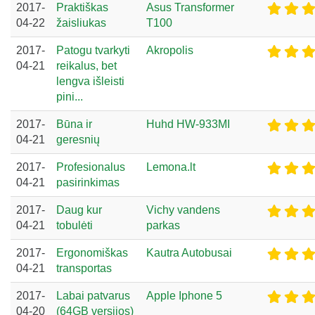
2017-
Praktiškas
Asus Transformer
04-22
žaisliukas
T100
2017-
Patogu tvarkyti
Akropolis
04-21
reikalus, bet
lengva išleisti
pini...
2017-
Būna ir
Huhd HW-933MI
04-21
geresnių
2017-
Profesionalus
Lemona.lt
04-21
pasirinkimas
2017-
Daug kur
Vichy vandens
04-21
tobulėti
parkas
2017-
Ergonomiškas
Kautra Autobusai
04-21
transportas
2017-
Labai patvarus
Apple Iphone 5
04-20
(64GB versijos)