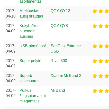
asortimentas
2017-
Mieliausias
QCY QY12
04-10
ausų draugas
2017-
Kokybiškos
QCY QY8
04-09
bluetooth
ausinės
2017-
USB pirmūnas!
SanDisk Extreme
04-09
USB
2017-
Super pelytė
Rival 300
04-09
2017-
Superb
Xiaomi Mi Band 2
04-09
aksesuaras
2017-
Puikus
Mi Band
04-09
žingsniamatis ir
miegamatis