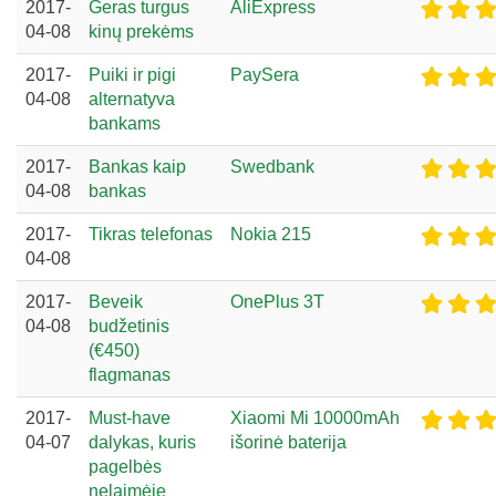
2017-
Geras turgus
AliExpress
04-08
kinų prekėms
2017-
Puiki ir pigi
PaySera
04-08
alternatyva
bankams
2017-
Bankas kaip
Swedbank
04-08
bankas
2017-
Tikras telefonas
Nokia 215
04-08
2017-
Beveik
OnePlus 3T
04-08
budžetinis
(€450)
flagmanas
2017-
Must-have
Xiaomi Mi 10000mAh
04-07
dalykas, kuris
išorinė baterija
pagelbės
nelaimėje