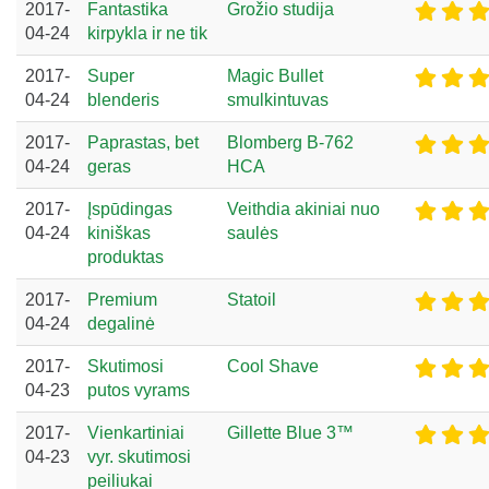
2017-
Fantastika
Grožio studija
04-24
kirpykla ir ne tik
2017-
Super
Magic Bullet
04-24
blenderis
smulkintuvas
2017-
Paprastas, bet
Blomberg B-762
04-24
geras
HCA
2017-
Įspūdingas
Veithdia akiniai nuo
04-24
kiniškas
saulės
produktas
2017-
Premium
Statoil
04-24
degalinė
2017-
Skutimosi
Cool Shave
04-23
putos vyrams
2017-
Vienkartiniai
Gillette Blue 3™
04-23
vyr. skutimosi
peiliukai