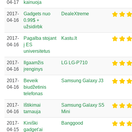
04-17
kainuoja
2017-
Gadgets nuo
DealeXtreme
04-16
0.99$ +
užsidirbk
2017-
Pagalba stojant
Kastu.lt
04-16
į ES
universitetus
2017-
Ilgaamžis
LG LG-P710
04-16
įrenginys
2017-
Beveik
Samsung Galaxy J3
04-16
biudžetinis
telefonas
2017-
Ištikimai
Samsung Galaxy S5
04-16
tarnauja
Mini
2017-
Kiniški
Banggood
04-15
gadget'ai