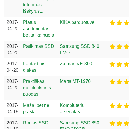
telefonas
išskyrus...
2017-
Platus
KIKA parduotuvė
04-20
asortimentas,
bet tai kainuoja
2017-
Patikimas SSD
Samsung SSD 840
04-20
EVO
2017-
Fantastinis
Zalman VE-300
04-20
diskas
2017-
Praktiškas
Marta MT-1970
04-20
multifunkcinis
puodas
2017-
Maža, bet ne
Kompiuterių
04-19
prasta
arsenalas
2017-
Rimtas SSD
Samsung SSD 850