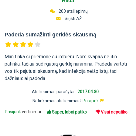
Heda
200 atsiliepimų
Siųsti AŽ
Padeda sumažinti gerklės skausmą
Man tinka ši priemonė su imbieru. Nors kvapas ne itin
patinka, tačiau sudirgusią gerklę nuramina. Pradedu vartoti
vos tik pajutusi skausmą, kad infekcija neišplistų, tad
dažniausiai padeda.
Atsiliepimas parašytas:
2017.04.30
Netinkamas atsiliepimas?
Prisijunk
Prisijunk
vertinimui:
Super, labai patiko
Visai nepatiko