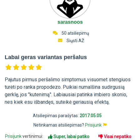
sarasnoos
50 atsiliepimų
Siųsti AŽ
Labai geras variantas peršalus
Pajutus pirmus peršalimo simptomus visuomet stengiuos
turėti po ranka propodezo. Puikiai numalšina sudirgusią
gerklę, jos "kutenimą". Labiausiai patinka imbiero skonio,
nes kiek esu išbandęs, suteikė geriausią efektą.
Atsiliepimas parašytas:
2017.05.05
Netinkamas atsiliepimas?
Prisijunk
Prisijunk
vertinimui:
Super, labai patiko
Visai nepatiko