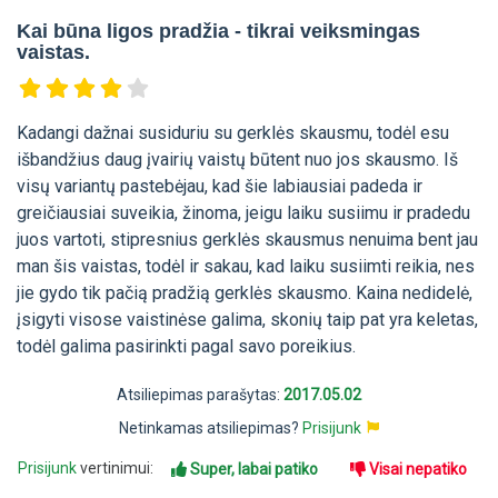
Kai būna ligos pradžia - tikrai veiksmingas
vaistas.
Kadangi dažnai susiduriu su gerklės skausmu, todėl esu
išbandžius daug įvairių vaistų būtent nuo jos skausmo. Iš
visų variantų pastebėjau, kad šie labiausiai padeda ir
greičiausiai suveikia, žinoma, jeigu laiku susiimu ir pradedu
juos vartoti, stipresnius gerklės skausmus nenuima bent jau
man šis vaistas, todėl ir sakau, kad laiku susiimti reikia, nes
jie gydo tik pačią pradžią gerklės skausmo. Kaina nedidelė,
įsigyti visose vaistinėse galima, skonių taip pat yra keletas,
todėl galima pasirinkti pagal savo poreikius.
Atsiliepimas parašytas:
2017.05.02
Netinkamas atsiliepimas?
Prisijunk
Prisijunk
vertinimui:
Super, labai patiko
Visai nepatiko