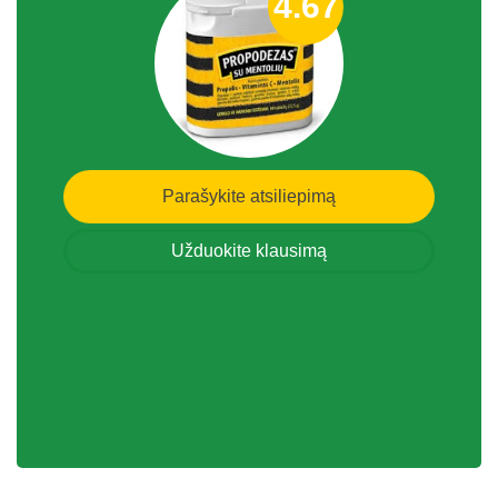
4.67
Parašykite atsiliepimą
Užduokite klausimą