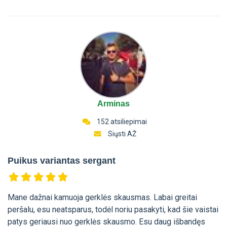
Arminas
152 atsiliepimai
Siųsti AŽ
Puikus variantas sergant
Mane dažnai kamuoja gerklės skausmas. Labai greitai
peršalu, esu neatsparus, todėl noriu pasakyti, kad šie vaistai
patys geriausi nuo gerklės skausmo. Esu daug išbandęs