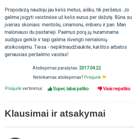
Propodezą naudoju jau kelis metus, aišku, tik peršalus. Jo
galima įsigyti vaistinėse už kelis eurus per dėžutę. Būna su
įvairias skoniais: mentoliu, cinamonu, imbieru ir pan. Man
maloniausi du pastarieji. Paėmus porą jų nuraminama
sudigus gerklė ir taip galima išvengti nemalonių
atsikosėjimu. Tiesa - nepiktnaudžiaukite, karštos arbatos
geriausias peršalimo vaistas!
Atsiliepimas parašytas:
2017.04.22
Netinkamas atsiliepimas?
Prisijunk
Prisijunk
vertinimui:
Super, labai patiko
Visai nepatiko
Klausimai ir atsakymai