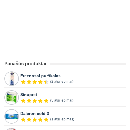
Panašūs produktai
Freenosal purškalas
(2 atsiliepimai)
Sinupret
(5 atsiliepimai)
Daleron cold 3
(1 atsiliepimas)