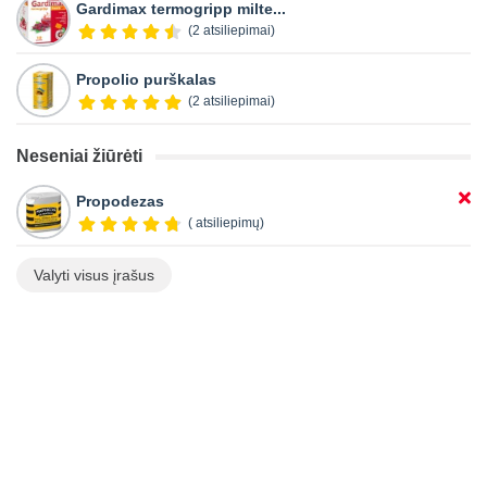
Gardimax termogripp milte...
(2 atsiliepimai)
Propolio purškalas
(2 atsiliepimai)
Neseniai žiūrėti
Propodezas
( atsiliepimų)
Valyti visus įrašus