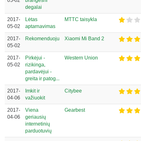
05-02
brangesni
degalai
2017-
Lėtas
MTTC taisykla
05-02
aptarnavimas
2017-
Rekomenduoju
Xiaomi Mi Band 2
05-02
2017-
Pirkėjui -
Western Union
05-02
rizikinga,
pardavėjui -
greita ir patog...
2017-
Imkit ir
Citybee
04-06
važiuokit
2017-
Viena
Gearbest
04-06
geriausių
internetinių
parduotuvių