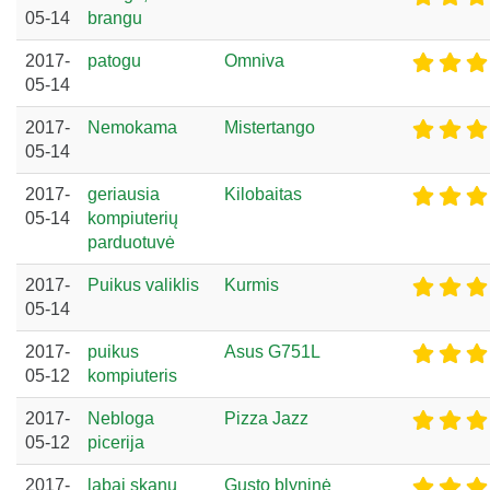
05-14
brangu
2017-
patogu
Omniva
05-14
2017-
Nemokama
Mistertango
05-14
2017-
geriausia
Kilobaitas
05-14
kompiuterių
parduotuvė
2017-
Puikus valiklis
Kurmis
05-14
2017-
puikus
Asus G751L
05-12
kompiuteris
2017-
Nebloga
Pizza Jazz
05-12
picerija
2017-
labai skanu
Gusto blyninė