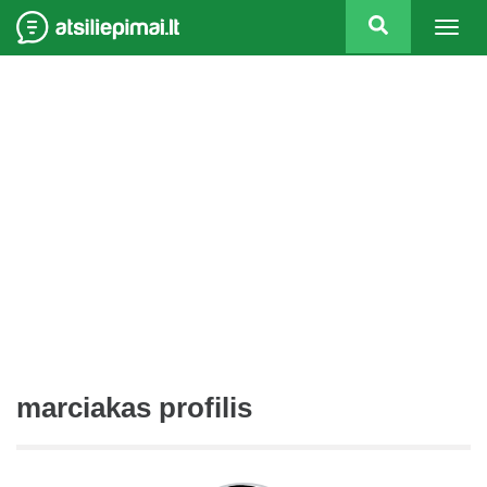
Togg
navig
marciakas profilis