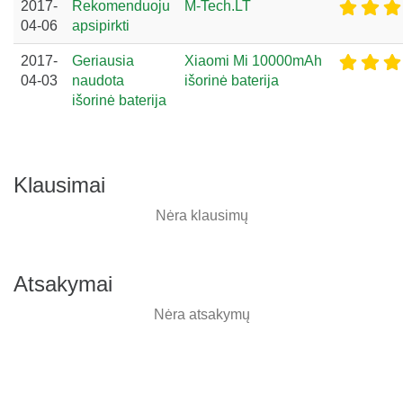
2017-
Rekomenduoju
M-Tech.LT
04-06
apsipirkti
2017-
Geriausia
Xiaomi Mi 10000mAh
04-03
naudota
išorinė baterija
išorinė baterija
Klausimai
Nėra klausimų
Atsakymai
Nėra atsakymų