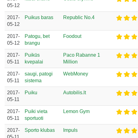
05-12
2017-
Puikus baras
Republic No.4
05-12
2017-
Patogu, bet
Foodout
05-12
brangu
2017-
Puikūs
Paco Rabanne 1
05-11
kvepalai
Million
2017-
saugi, patogi
WebMoney
05-11
sistema
2017-
Puiku
Autobilis.lt
05-11
2017-
Puiki vieta
Lemon Gym
05-11
sportuoti
2017-
Sporto klubas
Impuls
05-11