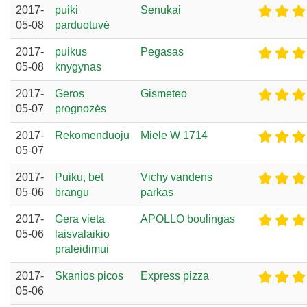
2017-
puiki
Senukai
05-08
parduotuvė
2017-
puikus
Pegasas
05-08
knygynas
2017-
Geros
Gismeteo
05-07
prognozės
2017-
Rekomenduoju
Miele W 1714
05-07
2017-
Puiku, bet
Vichy vandens
05-06
brangu
parkas
2017-
Gera vieta
APOLLO boulingas
05-06
laisvalaikio
praleidimui
2017-
Skanios picos
Express pizza
05-06