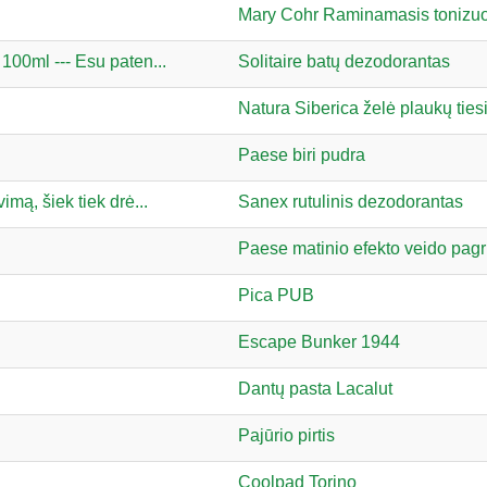
Mary Cohr Raminamasis tonizuoj
100ml --- Esu paten...
Solitaire batų dezodorantas
Natura Siberica želė plaukų ties
Paese biri pudra
mą, šiek tiek drė...
Sanex rutulinis dezodorantas
Paese matinio efekto veido pag
Pica PUB
Escape Bunker 1944
Dantų pasta Lacalut
Pajūrio pirtis
Coolpad Torino