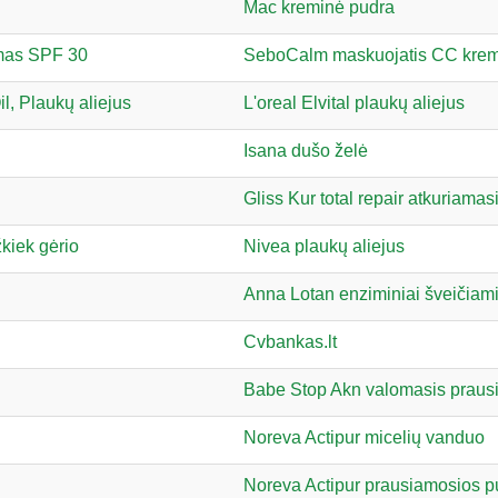
Mac kreminė pudra
mas SPF 30
SeboCalm maskuojatis CC kre
l, Plaukų aliejus
L'oreal Elvital plaukų aliejus
Isana dušo želė
Gliss Kur total repair atkuriamas
žkiek gėrio
Nivea plaukų aliejus
Anna Lotan enziminiai šveičiamie
Cvbankas.lt
Babe Stop Akn valomasis prausi
Noreva Actipur micelių vanduo
Noreva Actipur prausiamosios p