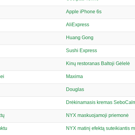
Apple iPhone 6s
AliExpress
Huang Gong
Sushi Express
Kinų restoranas Baltoji Gėlelė
ei
Maxima
Douglas
Drėkinamasis kremas SeboCal
ktų
NYX maskuojamoji priemonė
uktu
NYX matinį efektą suteikiantis m