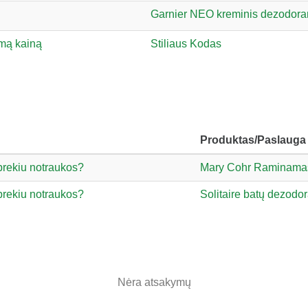
Garnier NEO kreminis dezodora
amą kainą
Stiliaus Kodas
Produktas/Paslauga
prekiu notraukos?
Mary Cohr Raminamasi
prekiu notraukos?
Solitaire batų dezodo
Nėra atsakymų