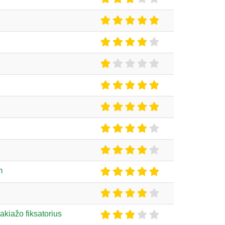
m
akiažo fiksatorius