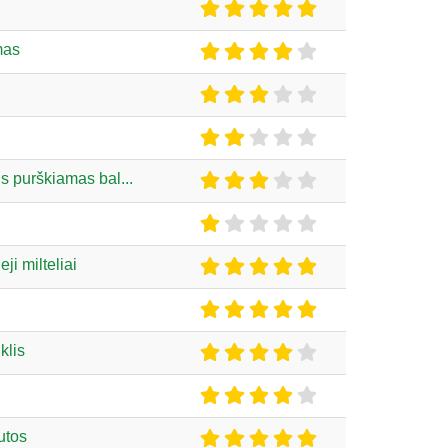
mas
is purškiamas bal...
ji milteliai
klis
utos