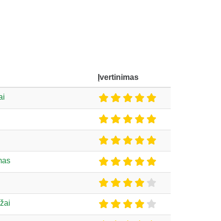
Įvertinimas
ai
mas
žai