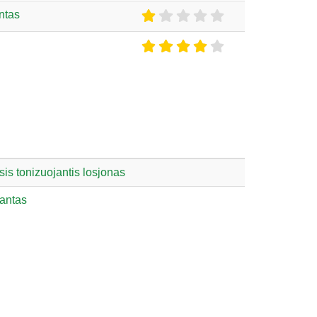
ntas
s tonizuojantis losjonas
rantas