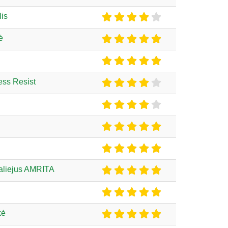
lis
ė
ess Resist
 aliejus AMRITA
kė