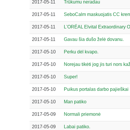
2017-05-11
Trūkumu neradau
2017-05-11
SeboCalm maskuojatis CC kre
2017-05-11
L'ORÉAL Elvital Extraordinary Oi
2017-05-11
Gavau šia dušo želė dovanu.
2017-05-10
Perku dėl kvapo.
2017-05-10
Norejau tikėti jog jis turi nors ka
2017-05-10
Super!
2017-05-10
Puikus portalas darbo pajieškai
2017-05-10
Man patiko
2017-05-09
Normali priemonė
2017-05-09
Labai patiko.