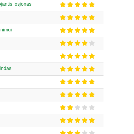
antis losjonas
inimui
rindas