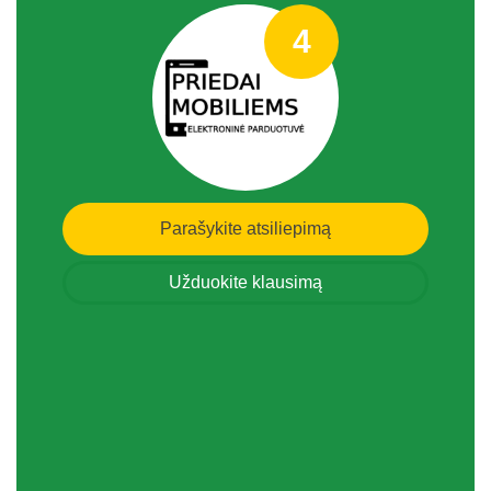
4
Parašykite atsiliepimą
Užduokite klausimą