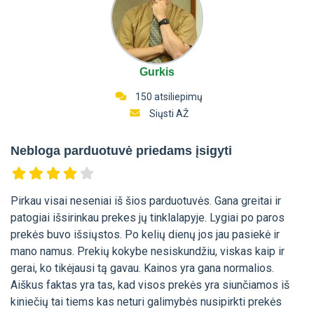
Gurkis
150 atsiliepimų
Siųsti AŽ
Nebloga parduotuvė priedams įsigyti
Pirkau visai neseniai iš šios parduotuvės. Gana greitai ir
patogiai išsirinkau prekes jų tinklalapyje. Lygiai po paros
prekės buvo išsiųstos. Po kelių dienų jos jau pasiekė ir
mano namus. Prekių kokybe nesiskundžiu, viskas kaip ir
gerai, ko tikėjausi tą gavau. Kainos yra gana normalios.
Aiškus faktas yra tas, kad visos prekės yra siunčiamos iš
kiniečių tai tiems kas neturi galimybės nusipirkti prekės