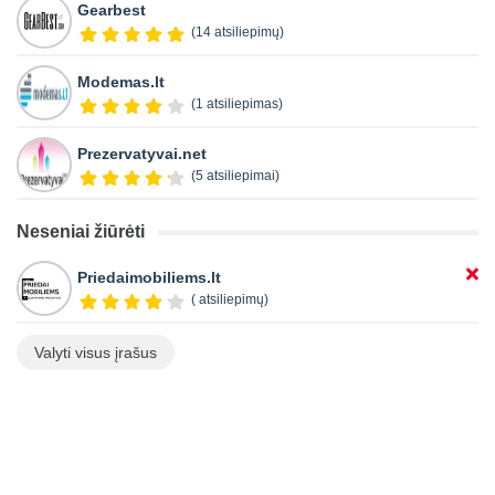
Gearbest
(14 atsiliepimų)
Modemas.lt
(1 atsiliepimas)
Prezervatyvai.net
(5 atsiliepimai)
Neseniai žiūrėti
Priedaimobiliems.lt
( atsiliepimų)
Valyti visus įrašus