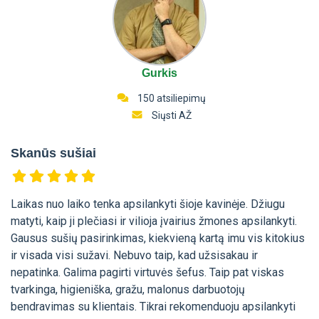
Gurkis
150 atsiliepimų
Siųsti AŽ
Skanūs sušiai
Laikas nuo laiko tenka apsilankyti šioje kavinėje. Džiugu
matyti, kaip ji plečiasi ir vilioja įvairius žmones apsilankyti.
Gausus sušių pasirinkimas, kiekvieną kartą imu vis kitokius
ir visada visi sužavi. Nebuvo taip, kad užsisakau ir
nepatinka. Galima pagirti virtuvės šefus. Taip pat viskas
tvarkinga, higieniška, gražu, malonus darbuotojų
bendravimas su klientais. Tikrai rekomenduoju apsilankyti