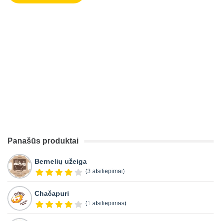
Panašūs produktai
Bernelių užeiga
(3 atsiliepimai)
Chačapuri
(1 atsiliepimas)