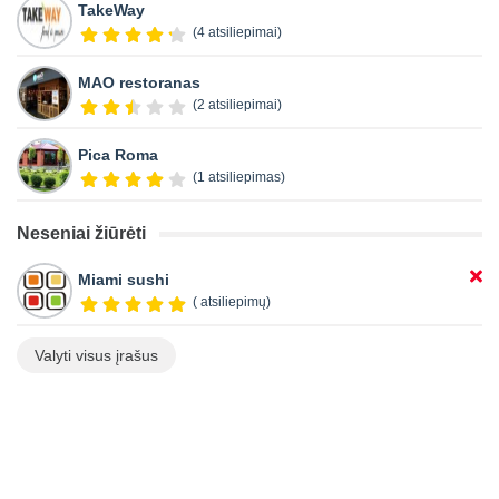
TakeWay
(4 atsiliepimai)
MAO restoranas
(2 atsiliepimai)
Pica Roma
(1 atsiliepimas)
Neseniai žiūrėti
Miami sushi
( atsiliepimų)
Valyti visus įrašus