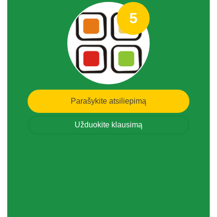
5
Parašykite atsiliepimą
Užduokite klausimą