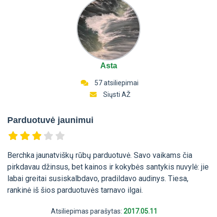
Asta
57 atsiliepimai
Siųsti AŽ
Parduotuvė jaunimui
Berchka jaunatviškų rūbų parduotuvė. Savo vaikams čia
pirkdavau džinsus, bet kainos ir kokybės santykis nuvylė: jie
labai greitai susiskalbdavo, pradildavo audinys. Tiesa,
rankinė iš šios parduotuvės tarnavo ilgai.
Atsiliepimas parašytas:
2017.05.11