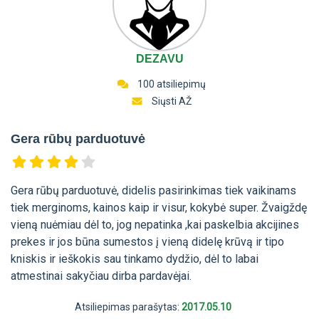
DEZAVU
100 atsiliepimų
Siųsti AŽ
Gera rūbų parduotuvė
Gera rūbų parduotuvė, didelis pasirinkimas tiek vaikinams
tiek merginoms, kainos kaip ir visur, kokybė super. Žvaigždę
vieną nuėmiau dėl to, jog nepatinka ,kai paskelbia akcijines
prekes ir jos būna sumestos į vieną didelę krūvą ir tipo
kniskis ir ieškokis sau tinkamo dydžio, dėl to labai
atmestinai sakyčiau dirba pardavėjai.
Atsiliepimas parašytas:
2017.05.10