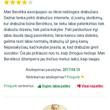
Man Bershka asocijuojasi su tikrai neblogais drabužiais.
Dažnai tenka pirkti drabužius internete, iš įvairių skelbimų,
kur drabužiai būna Bershkos, tai lieku labai patenkintas tiek
drabužiu dizainu, tiek pačia kokybe. Pati parduotuvė irgi
labai duoda daug pasirinkimo, tikrai kainos nėra didelės,
galima rasti labai normalių drabužių už gerą kainą.
Nepasakyčiau, kad kokybė prasta, ar, kad drabužiai greit
susidėvi. Čia jau priklauso nuo to, kaip žmogus nešioja. Man
Bershkos džemperis jau trečius metus laiko, kaip naujas.
Atsiliepimas parašytas:
2017.04.13
Netinkamas atsiliepimas?
Prisijunk
Prisijunk
vertinimui:
Super, labai patiko
Visai nepatiko