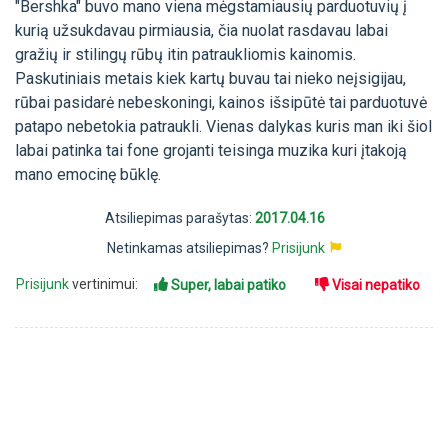
"Bershka" buvo mano viena mėgstamiausių parduotuvių į
kurią užsukdavau pirmiausia, čia nuolat rasdavau labai
gražių ir stilingų rūbų itin patraukliomis kainomis.
Paskutiniais metais kiek kartų buvau tai nieko neįsigijau,
rūbai pasidarė nebeskoningi, kainos išsipūtė tai parduotuvė
patapo nebetokia patraukli. Vienas dalykas kuris man iki šiol
labai patinka tai fone grojanti teisinga muzika kuri įtakoją
mano emocinę būklę.
Atsiliepimas parašytas:
2017.04.16
Netinkamas atsiliepimas?
Prisijunk
Prisijunk
vertinimui:
Super, labai patiko
Visai nepatiko