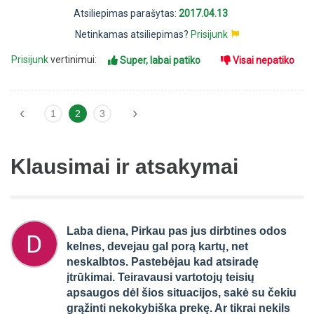
Atsiliepimas parašytas:
2017.04.13
Netinkamas atsiliepimas?
Prisijunk
Prisijunk
vertinimui:
Super, labai patiko
Visai nepatiko
‹
›
1
2
3
Klausimai ir atsakymai
Laba diena, Pirkau pas jus dirbtines odos
kelnes, devejau gal porą kartų, net
neskalbtos. Pastebėjau kad atsiradę
įtrūkimai. Teiravausi vartotojų teisių
apsaugos dėl šios situacijos, sakė su čekiu
grąžinti nekokybiška prekę. Ar tikrai nekils