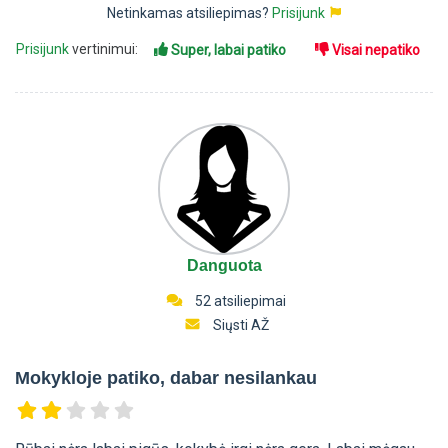
Netinkamas atsiliepimas?
Prisijunk
Prisijunk
vertinimui:
Super, labai patiko
Visai nepatiko
Danguota
52 atsiliepimai
Siųsti AŽ
Mokykloje patiko, dabar nesilankau