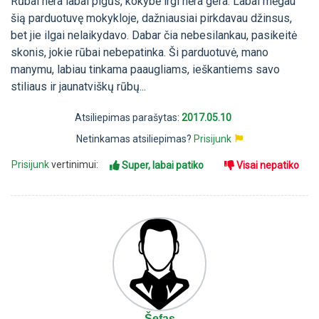
Rūbai nėra labai pigūs, kokybė irgi nėra gera. Labai mėgau
šią parduotuvę mokykloje, dažniausiai pirkdavau džinsus,
bet jie ilgai nelaikydavo. Dabar čia nebesilankau, pasikeitė
skonis, jokie rūbai nebepatinka. Ši parduotuvė, mano
manymu, labiau tinkama paaugliams, ieškantiems savo
stiliaus ir jaunatviškų rūbų...
Atsiliepimas parašytas:
2017.05.10
Netinkamas atsiliepimas?
Prisijunk
Prisijunk
vertinimui:
Super, labai patiko
Visai nepatiko
Šefas