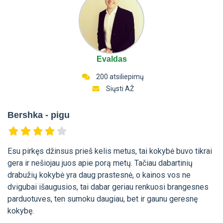
Evaldas
200 atsiliepimų
Siųsti AŽ
Bershka - pigu
Esu pirkęs džinsus prieš kelis metus, tai kokybė buvo tikrai
gera ir nešiojau juos apie porą metų. Tačiau dabartinių
drabužių kokybė yra daug prastesnė, o kainos vos ne
dvigubai išaugusios, tai dabar geriau renkuosi brangesnes
parduotuves, ten sumoku daugiau, bet ir gaunu geresnę
kokybę.