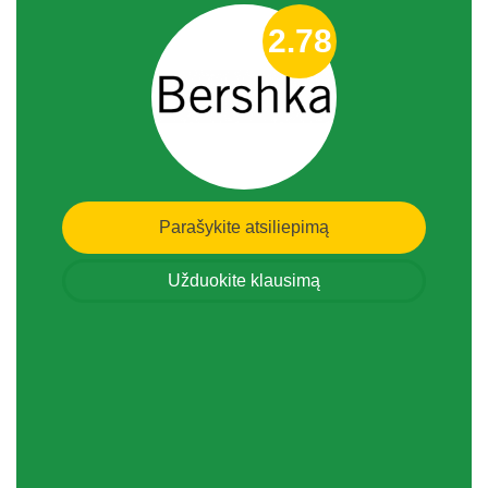
2.78
Parašykite atsiliepimą
Užduokite klausimą