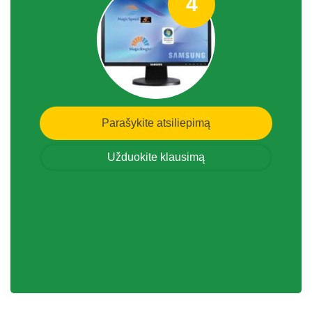
4
Parašykite atsiliepimą
Užduokite klausimą