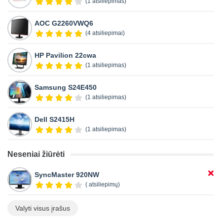
(1 atsiliepimas)
AOC G2260VWQ6
(4 atsiliepimai)
HP Pavilion 22cwa
(1 atsiliepimas)
Samsung S24E450
(1 atsiliepimas)
Dell S2415H
(1 atsiliepimas)
Neseniai žiūrėti
SyncMaster 920NW
( atsiliepimų)
Valyti visus įrašus