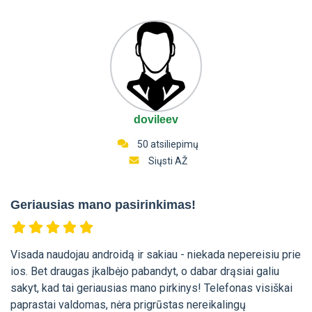
dovileev
50 atsiliepimų
Siųsti AŽ
Geriausias mano pasirinkimas!
Visada naudojau androidą ir sakiau - niekada nepereisiu prie
ios. Bet draugas įkalbėjo pabandyt, o dabar drąsiai galiu
sakyt, kad tai geriausias mano pirkinys! Telefonas visiškai
paprastai valdomas, nėra prigrūstas nereikalingų