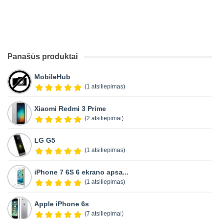
Panašūs produktai
MobileHub
(1 atsiliepimas)
Xiaomi Redmi 3 Prime
(2 atsiliepimai)
LG G5
(1 atsiliepimas)
iPhone 7 6S 6 ekrano apsa...
(1 atsiliepimas)
Apple iPhone 6s
(7 atsiliepimai)