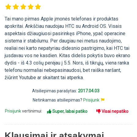
Tai mano pirmas Apple įmonės telefonas ir produktas
apskritai. Ankščiau naudojau HTC su Android OS. Visais
aspektais džiaugiuosi pasirinkęs iPhone, ypač operacine
sistema ir stabilumu. Per daugiau nei metus naudojimo,
realiai nei karto nepatyriau didesnio pastrigimo, kai HTC tai
jusdavau vos ne kasdien. Kitas didelis pokytis buvo ekrano
dydis - iš 4.3 colių perėjau į 5.5. Nors, iš tikrųjų, viena ranka
telefonu normaliai nebepasinaudosi, bet raiška naršant,
žiūrint Youtube ar skaitant tai atperka.
Atsiliepimas parašytas:
2017.04.03
Netinkamas atsiliepimas?
Prisijunk
Prisijunk
vertinimui:
Super, labai patiko
Visai nepatiko
Klausimai ir atsakymai