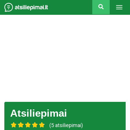
Togg
navig
Atsiliepimai
(5 atsiliepimai)