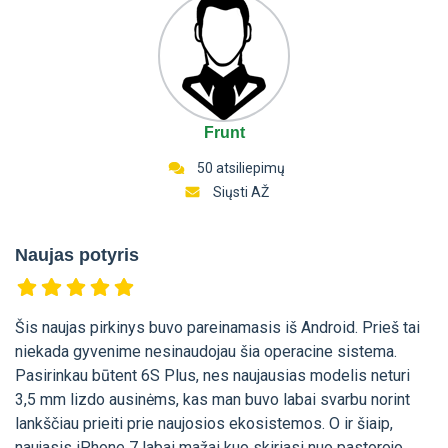
Frunt
50 atsiliepimų
Siųsti AŽ
Naujas potyris
Šis naujas pirkinys buvo pareinamasis iš Android. Prieš tai
niekada gyvenime nesinaudojau šia operacine sistema.
Pasirinkau būtent 6S Plus, nes naujausias modelis neturi
3,5 mm lizdo ausinėms, kas man buvo labai svarbu norint
lankščiau prieiti prie naujosios ekosistemos. O ir šiaip,
naujasis iPhone 7 labai mažai kuo skiriasi nuo pastorojo,