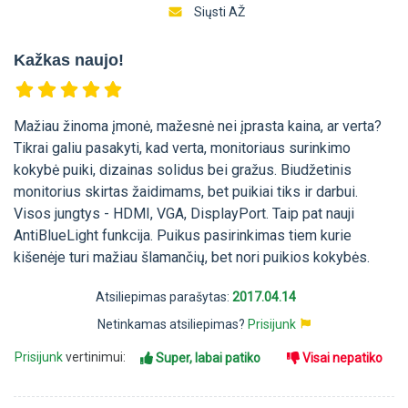
Siųsti AŽ
Kažkas naujo!
Mažiau žinoma įmonė, mažesnė nei įprasta kaina, ar verta?
Tikrai galiu pasakyti, kad verta, monitoriaus surinkimo
kokybė puiki, dizainas solidus bei gražus. Biudžetinis
monitorius skirtas žaidimams, bet puikiai tiks ir darbui.
Visos jungtys - HDMI, VGA, DisplayPort. Taip pat nauji
AntiBlueLight funkcija. Puikus pasirinkimas tiem kurie
kišenėje turi mažiau šlamančių, bet nori puikios kokybės.
Atsiliepimas parašytas:
2017.04.14
Netinkamas atsiliepimas?
Prisijunk
Prisijunk
vertinimui:
Super, labai patiko
Visai nepatiko