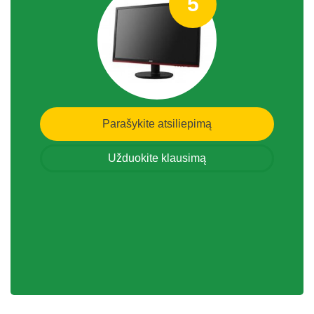
5
Parašykite atsiliepimą
Užduokite klausimą