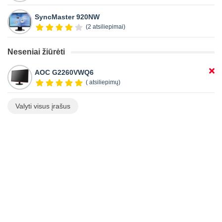
SyncMaster 920NW
(2 atsiliepimai)
Neseniai žiūrėti
AOC G2260VWQ6
( atsiliepimų)
Valyti visus įrašus