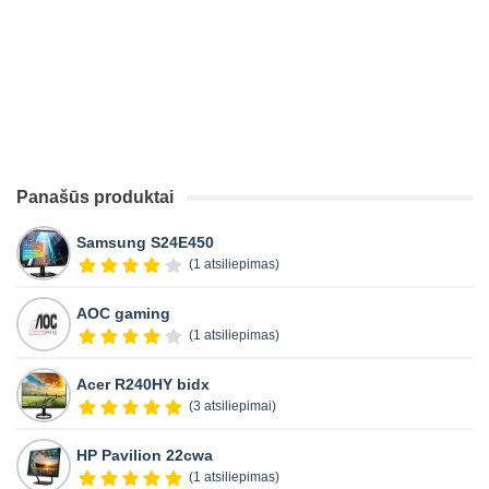
Panašūs produktai
Samsung S24E450
(1 atsiliepimas)
AOC gaming
(1 atsiliepimas)
Acer R240HY bidx
(3 atsiliepimai)
HP Pavilion 22cwa
(1 atsiliepimas)