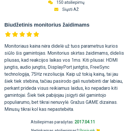
150 atsiliepimų
Siųsti AŽ
Biudžetinis monitorius žaidimams
Monitoriaus kaina nėra didelė už tuos parametrus kurios
siūlo šis gamintojas. Monitorius skirtas žaidimams, didelis
pliusas, kad reakcijos laikas vos 1ms. Kiti pliusai: HDMI
jungtis, audio jungtis, DisplayPort juntgtis, FreeSync
technologija, 75Hz rezoliucija. Kaip už tokią kainą, tai jau
šiek tiek stebina, tačiau pasirodo gali nustebinti dar labiau,
perkant prideda visus reikiamus laidus, ko nepadaro kiti
gamintojai. Šiek tiek pabijojau įsigyti dėl gamintojo
populiarumo, bet tikrai nenuvylė. Gražus GAME dizainas.
Minusų tikrai kol kas nepastebėta.
Atsiliepimas parašytas:
2017.04.11
Netinkamas atsiliepimas?
Prisijunk