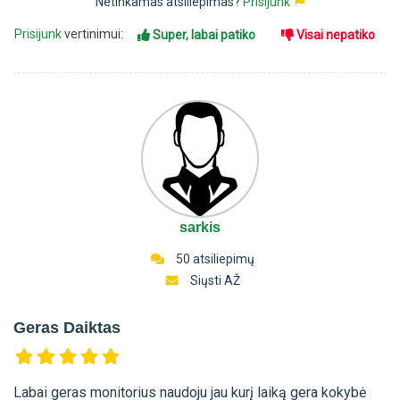
Netinkamas atsiliepimas?
Prisijunk
Prisijunk
vertinimui:
Super, labai patiko
Visai nepatiko
sarkis
50 atsiliepimų
Siųsti AŽ
Geras Daiktas
Labai geras monitorius naudoju jau kurį laiką gera kokybė