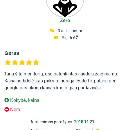
Zero
3 atsiliepimai
Siųsti AŽ
Geras
Turiu šitą monitorių, esu patenkintas naudoju žaidimams.
Kaina nedidėlė, kas pirksite nesigailėsite tik patariu per
google pasitikrinti kainas kas pigiau pardavinėja
Kokybė, kaina
Nėra
Atsiliepimas parašytas:
2018.11.21