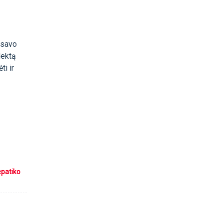
 savo
lektą
ti ir
epatiko