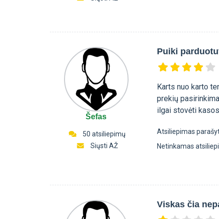
Puiki parduot
Karts nuo karto te
prekių pasirinkima
ilgai stovėti kaso
Šefas
Atsiliepimas parašy
50 atsiliepimų
Siųsti AŽ
Netinkamas atsilie
Viskas čia nep