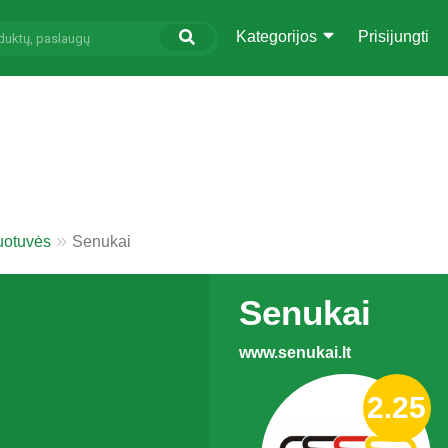
Kategorijos
Prisijungti
uotuvės
Senukai
Senukai
www.senukai.lt
2.25