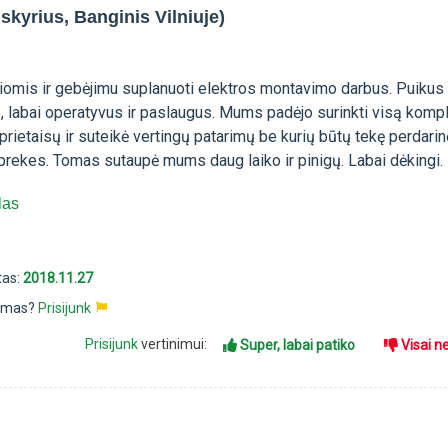
skyrius, Banginis Vilniuje)
iomis ir gebėjimu suplanuoti elektros montavimo darbus. Puikus
, labai operatyvus ir paslaugus. Mums padėjo surinkti visą komp
prietaisų ir suteikė vertingų patarimų be kurių būtų tekę perdarinė
 prekes. Tomas sutaupė mums daug laiko ir pinigų. Labai dėkingi.
las
tas:
2018.11.27
pimas?
Prisijunk
Prisijunk
vertinimui:
Super, labai patiko
Visai n