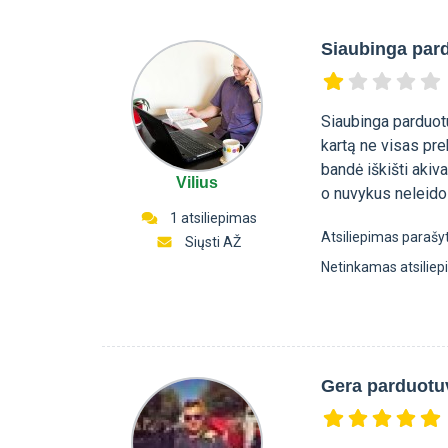
Siaubinga par
Siaubinga parduotu
kartą ne visas prek
bandė iškišti akiv
Vilius
o nuvykus neleido 
1 atsiliepimas
Atsiliepimas parašy
Siųsti AŽ
Netinkamas atsilie
Gera parduotu