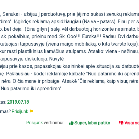
s, Senukai - užėjau į parduotuvę, prie įėjimo sukasi senukų rekla
dimo". Išgirdęs reklamą apsidžiaugiau (Na va - patars). Einu per s
, bet deja : (Einu gilyn į salę, vėl darbuotojų horizonte nesimato, 
sk. pokalbius, prieinu med. Sk. Ooo!!! Eureka!!! Radau. Dvi darb
utuojasi tarpusavyje (viena maigo mobiliaką, o kita tvarsto koja).
 kur rasti plastikinius kamščius stulpams. Atsako: viena - nežinau, 
 tarpusavyje diskutuoja. Nuvylė.
jau prie kasos, papasakojau kasininkei apie situacija su darbuoto
ę. Paklausiau - kodėl reklamoje kalbate "Nuo patarimo iki sprend
 nėra. O čia mane ir pribaige: Atsakė "Čia reklama, kaip visur, nėra
k "Nuo patarimo iki sprendimo".
tas:
2019.07.18
pimas?
Prisijunk
Prisijunk
vertinimui:
Super, labai patiko
Visai n