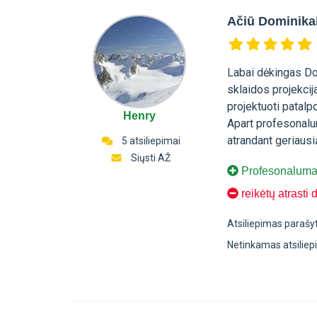
Ačiū Dominikai
Labai dėkingas Dom
sklaidos projekcij
projektuoti patalp
Henry
Apart profesonalu
atrandant geriausi
5 atsiliepimai
Siųsti AŽ
Profesonalumas
reikėtų atrasti 
Atsiliepimas parašy
Netinkamas atsilie