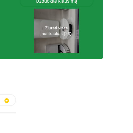
Užduokite klausimą
Žiūrėti visas
nuotraukas (26)