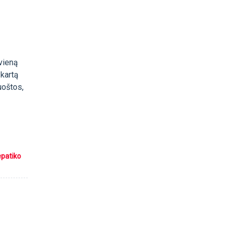
 vieną
 kartą
uoštos,
epatiko