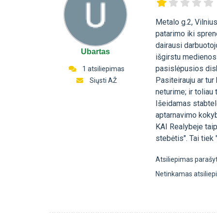
Metalo g.2, Vilniu
patarimo iki spren
dairausi darbuotojo
Ubartas
išgirstu medienos 
pasislėpusios disk
1 atsiliepimas
Pasiteirauju ar tur
Siųsti AŽ
neturime; ir toliau
Išeidamas stabtelė
aptarnavimo kokyb
KAI Realybeje taip
stebėtis". Tai tie
Atsiliepimas parašy
Netinkamas atsilie