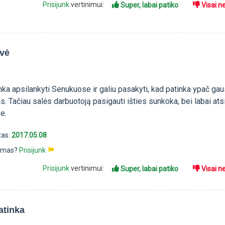
Prisijunk
vertinimui:
Super, labai patiko
Visai n
uvė
nka apsilankyti Senukuose ir galiu pasakyti, kad patinka ypač ga
s. Tačiau salės darbuotoją pasigauti išties sunkoka, bei labai at
se.
tas:
2017.05.08
pimas?
Prisijunk
Prisijunk
vertinimui:
Super, labai patiko
Visai n
atinka