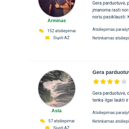
Gera parduotuvė, p
įmanoma rasti nors
noriu pasiklausti.
Arminas
Atsiliepimas parašy
152 atsiliepimai
Siųsti AŽ
Netinkamas atsilie
Gera parduotu
Gera parduotuvė, d
tenka ilgai laukti 
Asta
Atsiliepimas parašy
57 atsiliepimai
Netinkamas atsilie
Siųsti AŽ