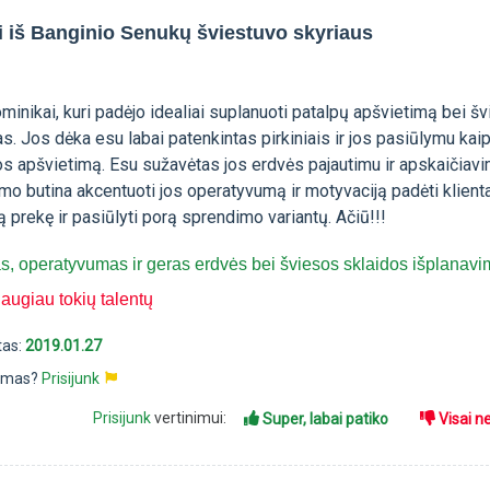
 iš Banginio Senukų šviestuvo skyriaus
inikai, kuri padėjo idealiai suplanuoti patalpų apšvietimą bei š
as. Jos dėka esu labai patenkintas pirkiniais ir jos pasiūlymu kaip
os apšvietimą. Esu sužavėtas jos erdvės pajautimu ir apskaičiavi
mo butina akcentuoti jos operatyvumą ir motyvaciją padėti klien
ą prekę ir pasiūlyti porą sprendimo variantų. Ačiū!!!
, operatyvumas ir geras erdvės bei šviesos sklaidos išplanav
daugiau tokių talentų
tas:
2019.01.27
pimas?
Prisijunk
Prisijunk
vertinimui:
Super, labai patiko
Visai n