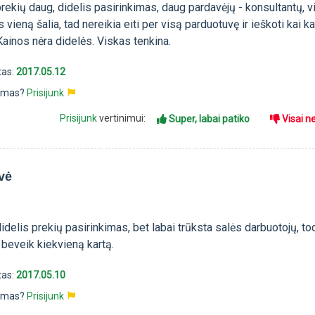
rekių daug, didelis pasirinkimas, daug pardavėjų - konsultantų, 
 vieną šalia, tad nereikia eiti per visą parduotuvę ir ieškoti kai k
 Kainos nėra didelės. Viskas tenkina.
tas:
2017.05.12
pimas?
Prisijunk
Prisijunk
vertinimui:
Super, labai patiko
Visai n
vė
idelis prekių pasirinkimas, bet labai trūksta salės darbuotojų, tod
ir beveik kiekvieną kartą.
tas:
2017.05.10
pimas?
Prisijunk