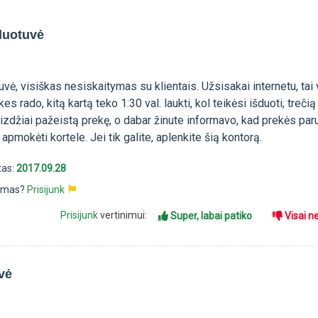
duotuvė
vė, visiškas nesiskaitymas su klientais. Užsisakai internetu, tai
es rado, kitą kartą teko 1:30 val. laukti, kol teikėsi išduoti, trečią
aizdžiai pažeistą prekę, o dabar žinute informavo, kad prekės par
apmokėti kortele. Jei tik galite, aplenkite šią kontorą.
tas:
2017.09.28
pimas?
Prisijunk
Prisijunk
vertinimui:
Super, labai patiko
Visai n
vė