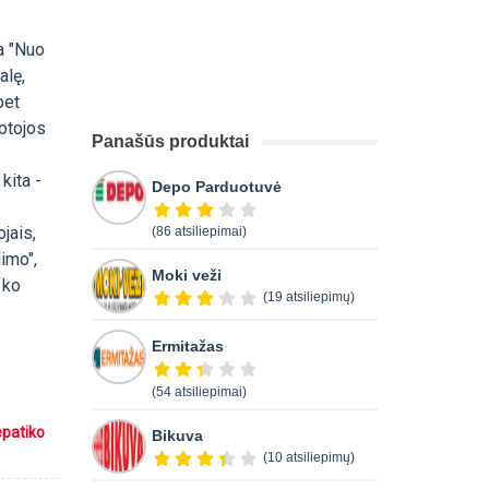
ma "Nuo
alę,
bet
uotojos
Panašūs produktai
kita -
Depo Parduotuvė
jais,
(86 atsiliepimai)
imo",
Moki veži
 ko
(19 atsiliepimų)
Ermitažas
(54 atsiliepimai)
epatiko
Bikuva
(10 atsiliepimų)