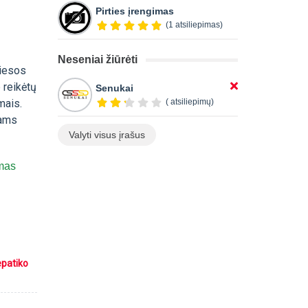
Pirties įrengimas
(1 atsiliepimas)
Neseniai žiūrėti
viesos
 reikėtų
Senukai
mais.
( atsiliepimų)
tams
Valyti visus įrašus
imas
epatiko