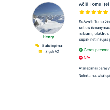
Ačiū Tomui (el 
Sužavėti Tomo žin
srities išmanymas
reikiamų elektros 
Henry
supirkinėti naujas
5 atsiliepimai
Geras persona
Siųsti AŽ
N/A
Atsiliepimas parašy
Netinkamas atsilie