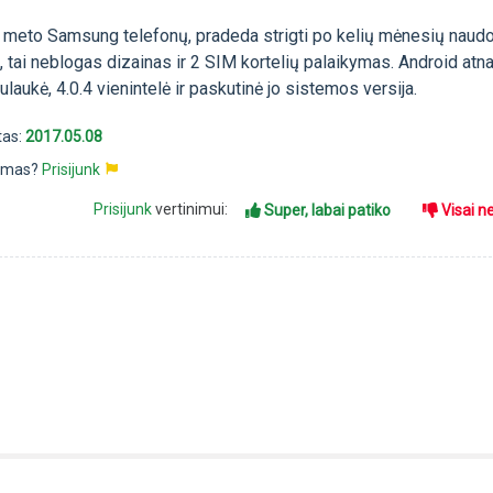
to meto Samsung telefonų, pradeda strigti po kelių mėnesių naudo
ų, tai neblogas dizainas ir 2 SIM kortelių palaikymas. Android atn
ulaukė, 4.0.4 vienintelė ir paskutinė jo sistemos versija.
tas:
2017.05.08
pimas?
Prisijunk
Prisijunk
vertinimui:
Super, labai patiko
Visai n