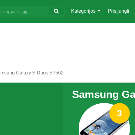
Kategorijos
Prisijungti
msung Galaxy S Duos S7562
Samsung Ga
3