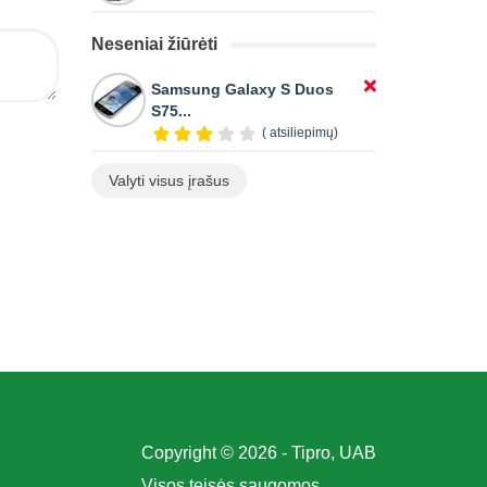
Neseniai žiūrėti
Samsung Galaxy S Duos
S75...
( atsiliepimų)
Valyti visus įrašus
Copyright © 2026 - Tipro, UAB
Visos teisės saugomos.