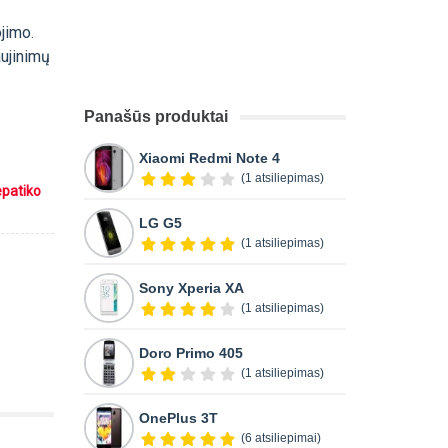
jimo.
aujinimų
Panašūs produktai
Xiaomi Redmi Note 4
(1 atsiliepimas)
epatiko
LG G5
(1 atsiliepimas)
Sony Xperia XA
(1 atsiliepimas)
Doro Primo 405
(1 atsiliepimas)
OnePlus 3T
(6 atsiliepimai)