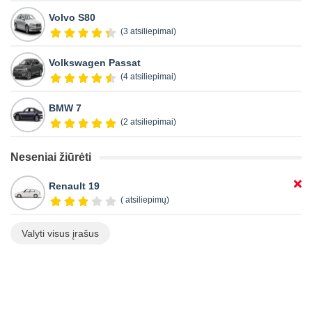
Volvo S80
(3 atsiliepimai)
Volkswagen Passat
(4 atsiliepimai)
BMW 7
(2 atsiliepimai)
Neseniai žiūrėti
Renault 19
( atsiliepimų)
Valyti visus įrašus