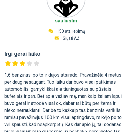
sauliusfm
150 atsiliepimų
Siųsti AŽ
Irgi gerai laiko
1.6 benzinas, po to ir dujos atsirado. Pravažinėta 4 metus
per daug nesaugant. Tuo laiku dar buvo visai patikimas
automobilis, gamykliškai ale tiuninguotas su pūstais
buferiais ir pan. Bet apie važiavimą, man kaip žaliam lapui
buvo gerai ir atrodė visai ok, dabar tai būtų per žema ir
nieko netraukianti. Dar be to kažkaip tas benzinis variklis
ramiau pavažinėjus 100 km visai aptingdavo, reikėjo po to
vėl spausti, kad neapkerpėtų. Kas dar apie ją, tai sedanas
buvo visalaik man gražesnis už hečbeką, nors vietos tas