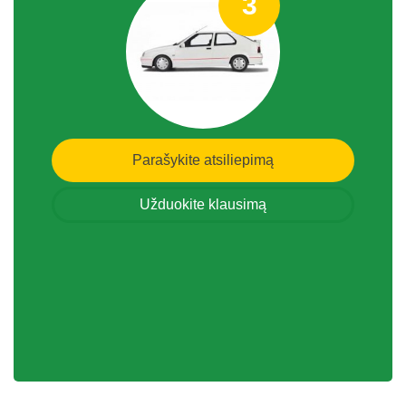
3
Parašykite atsiliepimą
Užduokite klausimą