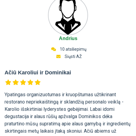
Andrius
10 atsiliepimų
Siųsti AŽ
Ačiū Karoliui ir Dominikai
Ypatingas organizuotumas ir kruopštumas užtikrinant
restorano nepriekaištingą ir sklandžią personalo veiklą -
Karolio išskirtiniai lyderystes gebėjimai. Labai idomi
degustacija ir alaus rūšių apžvalga Dominikos dėka
praturtino mūsų supratimą apie alaus gamybą ir ingredientų
skirtingais metų laikais įtaką skoniui. Ačiū abiems už