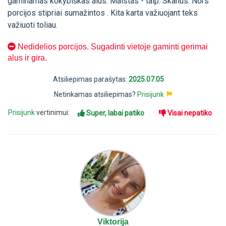
gaminamas kokybiškas alus. Maistas - taip. Skanus. Nors
porcijos stipriai sumažintos . Kita karta važiuojant teks
važiuoti toliau.
Nedidelios porcijos. Sugadinti vietoje gaminti gerimai
alus ir gira.
Atsiliepimas parašytas:
2025.07.05
Netinkamas atsiliepimas?
Prisijunk
Prisijunk
vertinimui:
Super, labai patiko
Visai nepatiko
Viktorija