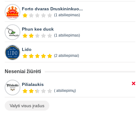
Forto dvaras Druskininkuo...
(1 atsiliepimas)
Phun kee duck
(1 atsiliepimas)
Lido
(2 atsiliepimai)
Neseniai žiūrėti
Pilialaukis
( atsiliepimų)
Valyti visus įrašus