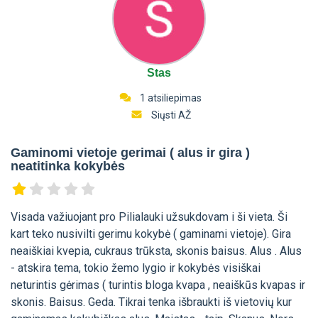
Stas
1 atsiliepimas
Siųsti AŽ
Gaminomi vietoje gerimai ( alus ir gira )
neatitinka kokybės
Visada važiuojant pro Pilialauki užsukdovam i ši vieta. Ši
kart teko nusivilti gerimu kokybė ( gaminami vietoje). Gira
neaiškiai kvepia, cukraus trūksta, skonis baisus. Alus . Alus
- atskira tema, tokio žemo lygio ir kokybės visiškai
neturintis gėrimas ( turintis bloga kvapa , neaiškūs kvapas ir
skonis. Baisus. Geda. Tikrai tenka išbraukti iš vietovių kur