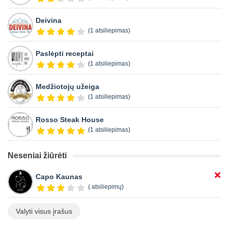
Deivina
(1 atsiliepimas)
Paslėpti receptai
(1 atsiliepimas)
Medžiotojų užeiga
(1 atsiliepimas)
Rosso Steak House
(1 atsiliepimas)
Neseniai žiūrėti
Capo Kaunas
( atsiliepimų)
Valyti visus įrašus