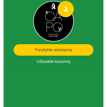
3
Parašykite atsiliepimą
Užduokite klausimą