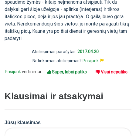
spaudimo žymės - kitaip neįmanoma atsipjauti. Tik du
dalykai geri šioje užeigoje - aplinka (interjeras) ir tikros
itališkos picos, deja ir jos jau prastėja.. O gaila, buvo gera
vieta. Nerekomenduoju šios vietos, jei norite paragauti tikrų
itališkų picų, Kaune yra po šiai dienai ir geresnių vietų tam
padaryti.
Atsiliepimas parašytas:
2017.04.20
Netinkamas atsiliepimas?
Prisijunk
Prisijunk
vertinimui:
Super, labai patiko
Visai nepatiko
Klausimai ir atsakymai
Jūsų klausimas