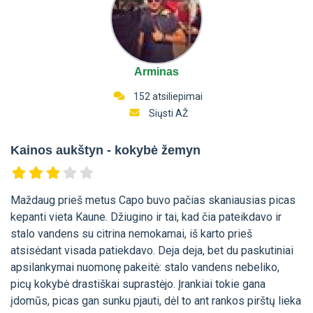
Arminas
152 atsiliepimai
Siųsti AŽ
Kainos aukštyn - kokybė žemyn
Maždaug prieš metus Capo buvo pačias skaniausias picas
kepanti vieta Kaune. Džiugino ir tai, kad čia pateikdavo ir
stalo vandens su citrina nemokamai, iš karto prieš
atsisėdant visada patiekdavo. Deja deja, bet du paskutiniai
apsilankymai nuomonę pakeitė: stalo vandens nebeliko,
picų kokybė drastiškai suprastėjo. Įrankiai tokie gana
įdomūs, picas gan sunku pjauti, dėl to ant rankos pirštų lieka