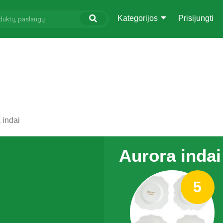
Kategorijos
Prisijungti
 indai
Aurora indai
5