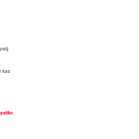
yrelį
.
r kas
epatiko