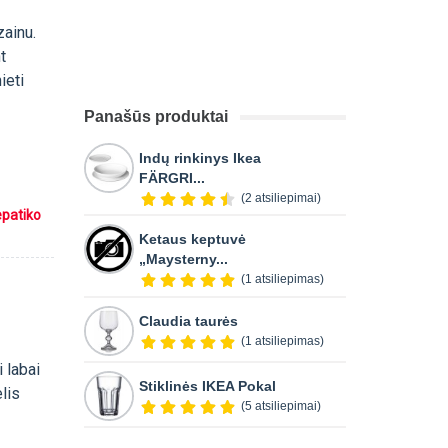
zainu.
t
ieti
Panašūs produktai
Indų rinkinys Ikea
FÄRGRI...
(2 atsiliepimai)
epatiko
Ketaus keptuvė
„Maysterny...
(1 atsiliepimas)
Claudia taurės
(1 atsiliepimas)
 labai
Stiklinės IKEA Pokal
lis
(5 atsiliepimai)