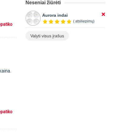
Neseniai žiūrėti
Aurora indai
( atsiliepimų)
epatiko
Valyti visus įrašus
kaina.
epatiko