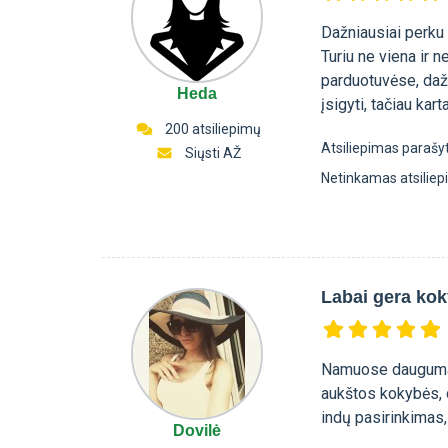
Dažniausiai perku 
Turiu ne viena ir n
parduotuvėse, dažna
Heda
įsigyti, tačiau kar
200 atsiliepimų
Atsiliepimas parašy
Siųsti AŽ
Netinkamas atsilie
Labai gera ko
Namuose dauguma in
aukštos kokybės, d
indų pasirinkimas, 
Dovilė