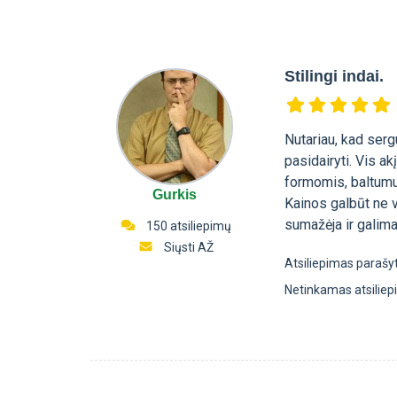
Stilingi indai.
Nutariau, kad serg
pasidairyti. Vis ak
formomis, baltumu.
Gurkis
Kainos galbūt ne v
sumažėja ir galima 
150 atsiliepimų
Siųsti AŽ
Atsiliepimas parašy
Netinkamas atsilie