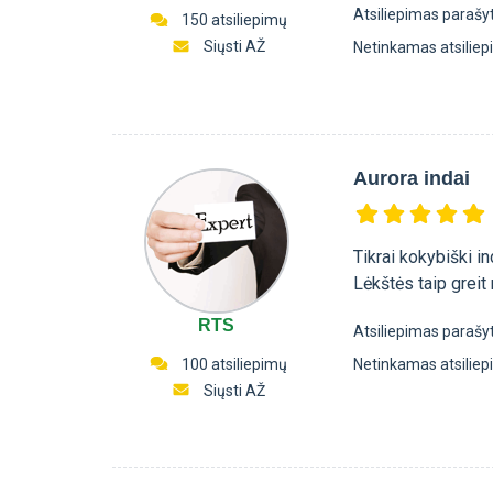
Atsiliepimas parašy
150 atsiliepimų
Siųsti AŽ
Netinkamas atsilie
Aurora indai
Tikrai kokybiški in
Lėkštės taip greit
RTS
Atsiliepimas parašy
100 atsiliepimų
Netinkamas atsilie
Siųsti AŽ