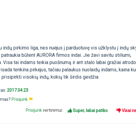
u indų pirkimo liga, nes nuėjus į parduotuvę vis užklystu į indų sk
į patraukia būtent AURORA firmos indai. Jie žavi savitu stiliumi,
 Visa tai indams teikia puošnumą ir ant stalo labai gražiai atrodo
isada tenkina pirkėjus, tačiau palaukus nuolaidų indams, kaina ku
prisipirkti visokių indų, kokių tik širdis geidžia.
tas:
2017.04.23
pimas?
Prisijunk
Prisijunk
vertinimui:
Super, labai patiko
Visai n