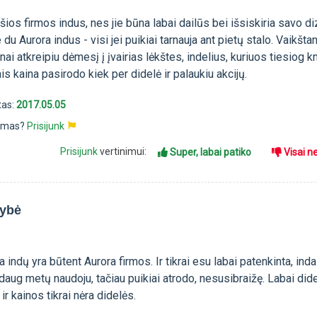
šios firmos indus, nes jie būna labai dailūs bei išsiskiria savo di
e du Aurora indus - visi jei puikiai tarnauja ant pietų stalo. Vaikštan
i atkreipiu dėmesį į įvairias lėkštes, indelius, kuriuos tiesiog kn
tais kaina pasirodo kiek per didelė ir palaukiu akcijų.
tas:
2017.05.05
pimas?
Prisijunk
Prisijunk
vertinimui:
Super, labai patiko
Visai n
kybė
dų yra būtent Aurora firmos. Ir tikrai esu labai patenkinta, indai
aug metų naudoju, tačiau puikiai atrodo, nesusibraižę. Labai dide
ir kainos tikrai nėra didelės.