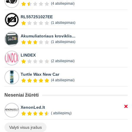
(4 atsiliepimai)
RL557251027EE
(1 atsiliepimas)
Akumuliatoriaus kroviklis...
(1 atsiliepimas)
LINDEX
(2 atsiliepimai)
Turtle Wax New Car
(4 atsiliepimai)
Neseniai žiūrėti
XenonLed.lt
( atsiliepimų)
Valyti visus įrašus