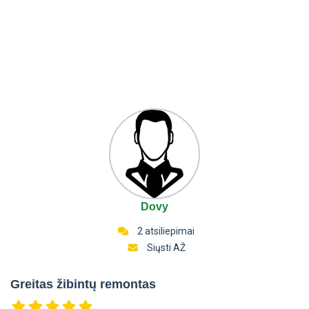
Dovy
2 atsiliepimai
Siųsti AŽ
Greitas žibintų remontas