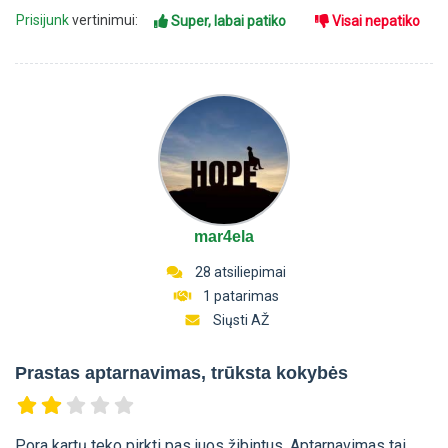
Prisijunk
vertinimui:
Super, labai patiko
Visai nepatiko
mar4ela
28 atsiliepimai
1 patarimas
Siųsti AŽ
Prastas aptarnavimas, trūksta kokybės
Pora kartų teko pirkti pas juos žibintus. Aptarnavimas tai