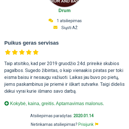
Drum
1 atsiliepimas
Siųsti AŽ
Puikus geras servisas
Taip atsitiko, kad per 2019 gruodžio 24d. prireikė skubios
pagalbos. Sugedo žibintas, o kaip vienaakis piratas per toki
eisma baisu ir nesaugu važiuoti. Laikas jau buvo po pietų,
jiems paskambinus jie priemė ir iškart sutvarke. Taigi didelis
dėkui vyrai kurie išmano savo darbą.
Kokybė, kaina, greitis. Aptarnavimas malonus.
Atsiliepimas parašytas:
2020.01.14
Netinkamas atsiliepimas?
Prisijunk