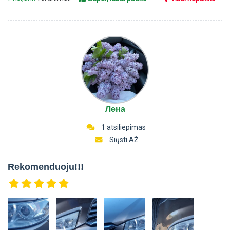
Лена
1 atsiliepimas
Siųsti AŽ
Rekomenduoju!!!