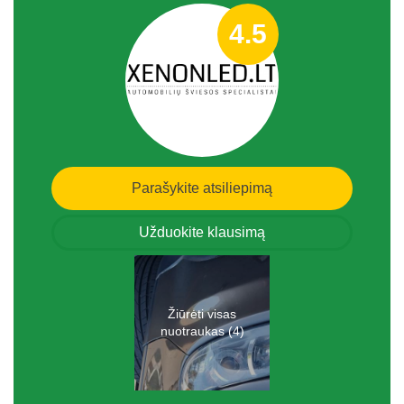
4.5
Parašykite atsiliepimą
Užduokite klausimą
Žiūrėti visas
nuotraukas (4)