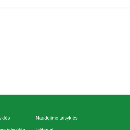
yklės
Naudojimo taisyklės