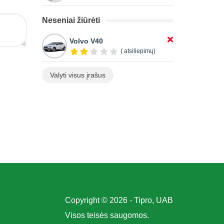
Neseniai žiūrėti
Volvo V40
( atsiliepimų)
Valyti visus įrašus
Copyright © 2026 - Tipro, UAB
Visos teisės saugomos.