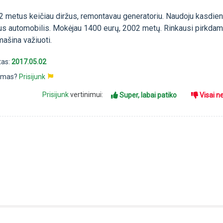
 2 metus keičiau diržus, remontavau generatoriu. Naudoju kasdien
us automobilis. Mokėjau 1400 eurų, 2002 metų. Rinkausi pirkda
mašina važiuoti.
tas:
2017.05.02
pimas?
Prisijunk
Prisijunk
vertinimui:
Super, labai patiko
Visai n