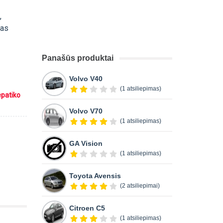
,
mas
Panašūs produktai
Volvo V40
(1 atsiliepimas)
epatiko
Volvo V70
(1 atsiliepimas)
GA Vision
(1 atsiliepimas)
Toyota Avensis
(2 atsiliepimai)
Citroen C5
(1 atsiliepimas)