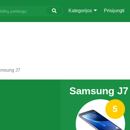
Kategorijos
Prisijungti
msung J7
Samsung J7
5