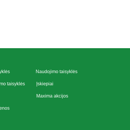
yklės
Naudojimo taisyklės
imo taisyklės
Įskiepiai
Maxima akcijos
ienos