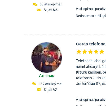
55 atsiliepimai
Atsiliepimas parašy
Siųsti AŽ
Netinkamas atsilie
Geras telefona
Telefonas labai ge
norint atidaryt bū
Kraunu kasdien, be
Arminas
telefonas kuris kai
Jei turėčiau S7, e
152 atsiliepimai
Siųsti AŽ
Atsiliepimas parašy