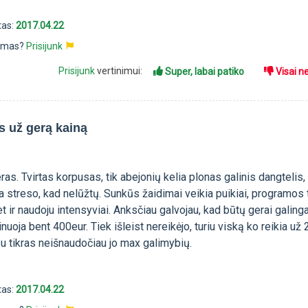
tas:
2017.04.22
pimas?
Prisijunk
Prisijunk
vertinimui:
Super, labai patiko
Visai n
s už gerą kainą
ras. Tvirtas korpusas, tik abejonių kelia plonas galinis dangtelis, 
na streso, kad nelūžtų. Sunkūs žaidimai veikia puikiai, programos t
t ir naudoju intensyviai. Anksčiau galvojau, kad būtų gerai galing
nuoja bent 400eur. Tiek išleist nereikėjo, turiu viską ko reikia už 
su tikras neišnaudočiau jo max galimybių.
tas:
2017.04.22