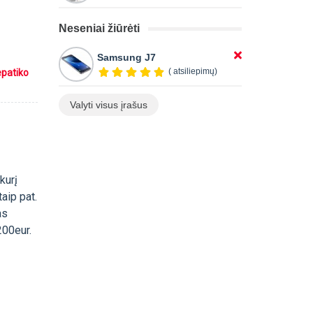
Neseniai žiūrėti
Samsung J7
( atsiliepimų)
epatiko
Valyti visus įrašus
kurį
aip pat.
as
200eur.