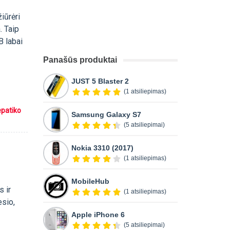
iūrėri
. Taip
B labai
Panašūs produktai
JUST 5 Blaster 2
(1 atsiliepimas)
epatiko
Samsung Galaxy S7
(5 atsiliepimai)
Nokia 3310 (2017)
(1 atsiliepimas)
MobileHub
s ir
(1 atsiliepimas)
esio,
Apple iPhone 6
(5 atsiliepimai)