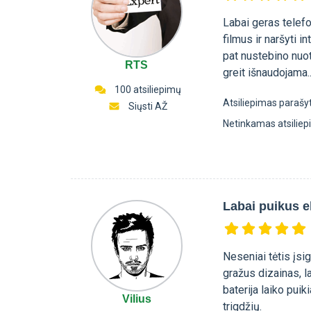
Labai geras telefo
filmus ir naršyti 
pat nustebino nuo
RTS
greit išnaudojama..
100 atsiliepimų
Atsiliepimas parašy
Siųsti AŽ
Netinkamas atsilie
Labai puikus e
Neseniai tėtis įsig
gražus dizainas, l
baterija laiko puik
Vilius
trigdžių.