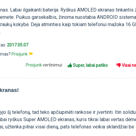
nas. Labai ilgaikanti baterija. Ryškus AMOLED ekranas tinkantis ž
internete. Puikus garsekalbis, žinoma nuostabia ANDROID sistema
traukų kokybė. Deja atminties kaip tokiam telefonui mažoka 16 G
.
tas:
2017.05.07
pimas?
Prisijunk
Prisijunk
vertinimui:
Super, labai patiko
Visai n
kranas!
yjo šį telefoną, tad teko apčiupinėti rankose ir įvertinti. Itin solidu
abai ryškus Super AMOLED ekranas, kuris tikrai labai vertas dėm
iai, užtenka pilnai visai dieną, pats telefonas veikia sklandžiai be