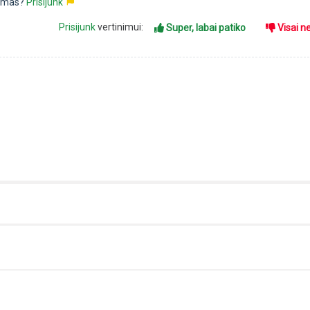
pimas?
Prisijunk
Prisijunk
vertinimui:
Super, labai patiko
Visai n