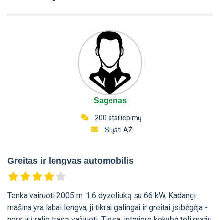
Sagenas
200 atsiliepimų
Siųsti AŽ
Greitas ir lengvas automobilis
Tenka vairuoti 2005 m. 1.6 dyzeliuką su 66 kW. Kadangi
mašina yra labai lengva, ji tikrai galingai ir greitai įsibėgėja -
nors ir į ralio trasą važiuoti. Tiesa, interjero kokybė toli gražu