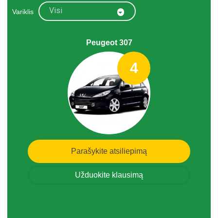
Visi
Variklis
Peugeot 307
4
Parašykite atsiliepimą
Užduokite klausimą