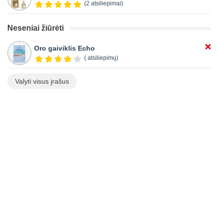
(2 atsiliepimai)
Neseniai žiūrėti
Oro gaiviklis Echo
( atsiliepimų)
Valyti visus įrašus