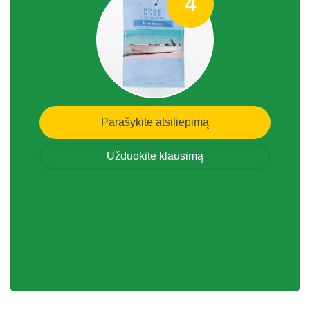
4
Parašykite atsiliepimą
Užduokite klausimą