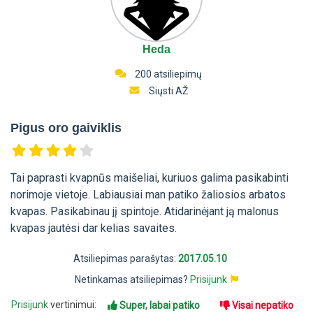
Heda
200 atsiliepimų
Siųsti AŽ
Pigus oro gaiviklis
Tai paprasti kvapnūs maišeliai, kuriuos galima pasikabinti
norimoje vietoje. Labiausiai man patiko žaliosios arbatos
kvapas. Pasikabinau jį spintoje. Atidarinėjant ją malonus
kvapas jautėsi dar kelias savaites.
Atsiliepimas parašytas:
2017.05.10
Netinkamas atsiliepimas?
Prisijunk
Prisijunk
vertinimui:
Super, labai patiko
Visai nepatiko