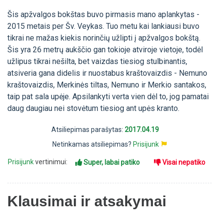
Šis apžvalgos bokštas buvo pirmasis mano aplankytas -
2015 metais per Šv. Veykas. Tuo metu kai lankiausi buvo
tikrai ne mažas kiekis norinčių užlipti į apžvalgos bokštą.
Šis yra 26 metrų aukščio gan tokioje atviroje vietoje, todėl
užlipus tikrai nešilta, bet vaizdas tiesiog stulbinantis,
atsiveria gana didelis ir nuostabus kraštovaizdis - Nemuno
kraštovaizdis, Merkinės tiltas, Nemuno ir Merkio santakos,
taip pat sala upėje. Apsilankyti verta vien dėl to, jog pamatai
daug daugiau nei stovėtum tiesiog ant upės kranto.
Atsiliepimas parašytas:
2017.04.19
Netinkamas atsiliepimas?
Prisijunk
Prisijunk
vertinimui:
Super, labai patiko
Visai nepatiko
Klausimai ir atsakymai