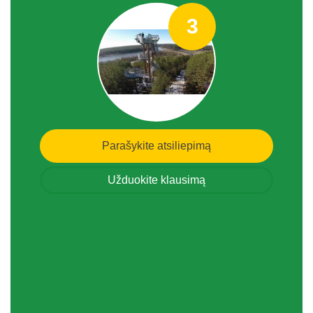
3
Parašykite atsiliepimą
Užduokite klausimą