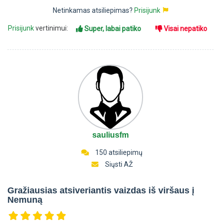
Netinkamas atsiliepimas?
Prisijunk
Prisijunk
vertinimui:
Super, labai patiko
Visai nepatiko
sauliusfm
150 atsiliepimų
Siųsti AŽ
Gražiausias atsiveriantis vaizdas iš viršaus į
Nemuną