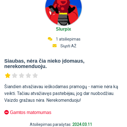
Slurpix
1 atsiliepimas
Siųsti AŽ
Siaubas, nėra čia nieko įdomaus,
nerekomenduoju.
Šiandien atvažiavau ieškodamas pramogų - namie nėra ką
veikti. Tačiau atvažiavęs pastebėjau, jog dar nuobodžiau.
Vaizdo gražaus nėra. Nerekomenduoju!
Gamtos matomumas
Atsiliepimas parašytas:
2024.03.11