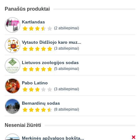
Panašūs produktai
Kartlandas
(2 atsiliepimai)
Vytauto Didžiojo karo muz...
(3 atsiliepimai)
Lietuvos zoologijos sodas
(5 atsiliepimai)
Pabo Latino
(3 atsiliepimai)
Bernardinų sodas
(8 atsiliepimai)
Neseniai žiūrėti
Merkinės apžvalgos bokšta...