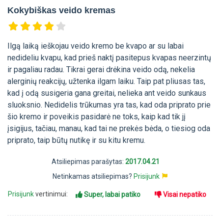
Kokybiškas veido kremas
Ilgą laiką ieškojau veido kremo be kvapo ar su labai
nedideliu kvapu, kad prieš naktį pasitepus kvapas neerzintų
ir pagaliau radau. Tikrai gerai drėkina veido odą, nekelia
alerginių reakcijų, užtenka ilgam laiku. Taip pat pliusas tas,
kad į odą susigeria gana greitai, nelieka ant veido sunkaus
sluoksnio. Nedidelis trūkumas yra tas, kad oda priprato prie
šio kremo ir poveikis pasidarė ne toks, kaip kad tik jį
įsigijus, tačiau, manau, kad tai ne prekės bėda, o tiesiog oda
priprato, taip būtų nutikę ir su kitu kremu.
Atsiliepimas parašytas:
2017.04.21
Netinkamas atsiliepimas?
Prisijunk
Prisijunk
vertinimui:
Super, labai patiko
Visai nepatiko