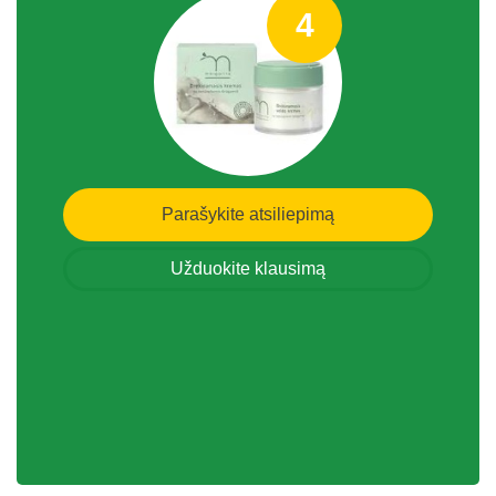
4
Parašykite atsiliepimą
Užduokite klausimą