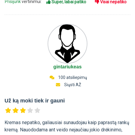
Prisijunk
vertinimui:
Super, labai patiko
Visai nepatiko
gintariukeas
100 atsiliepimų
Siųsti AŽ
Už ką moki tiek ir gauni
Kremas nepatiko, galiausiai sunaudojau kaip paprastą rankų
kremą. Nauododama ant veido nejaučiau jokio drėkinimo,