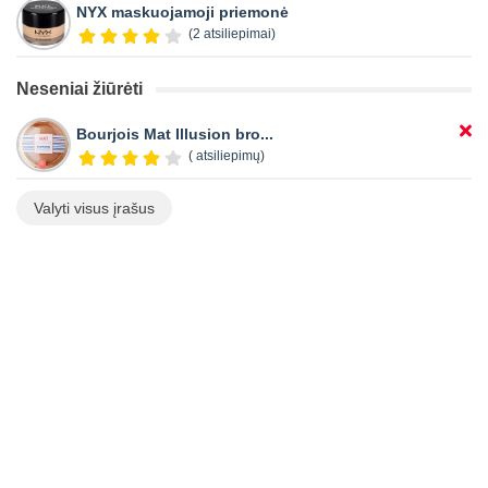
NYX maskuojamoji priemonė
(2 atsiliepimai)
Neseniai žiūrėti
Bourjois Mat Illusion bro...
( atsiliepimų)
Valyti visus įrašus