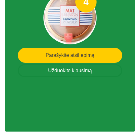
4
Parašykite atsiliepimą
Užduokite klausimą