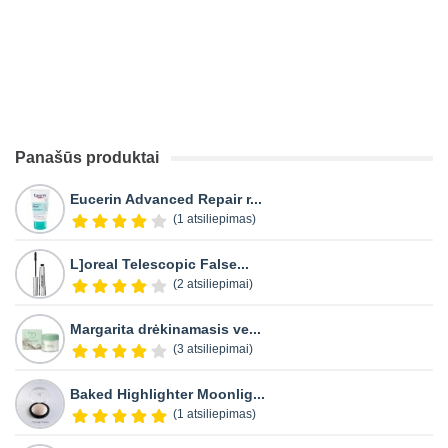
Panašūs produktai
Eucerin Advanced Repair r...
(1 atsiliepimas)
L]oreal Telescopic False...
(2 atsiliepimai)
Margarita drėkinamasis ve...
(3 atsiliepimai)
Baked Highlighter Moonlig...
(1 atsiliepimas)